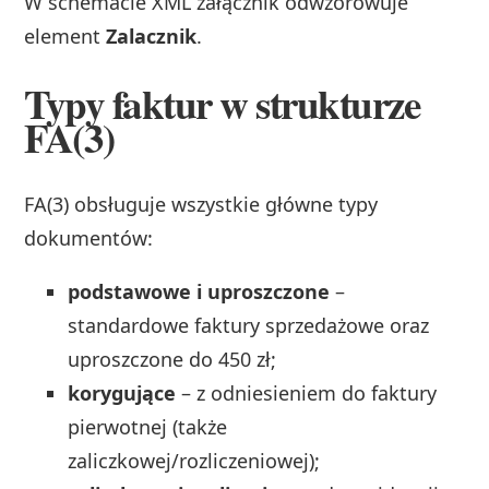
W schemacie XML załącznik odwzorowuje
element
Zalacznik
.
Typy faktur w strukturze
FA(3)
FA(3) obsługuje wszystkie główne typy
dokumentów:
podstawowe i uproszczone
–
standardowe faktury sprzedażowe oraz
uproszczone do 450 zł;
korygujące
– z odniesieniem do faktury
pierwotnej (także
zaliczkowej/rozliczeniowej);