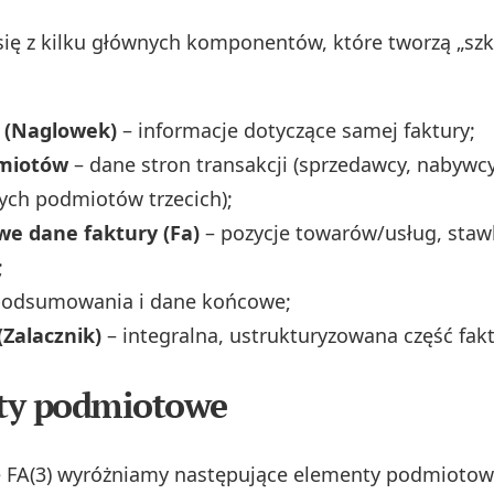
 się z kilku głównych komponentów, które tworzą „szki
 (Naglowek)
– informacje dotyczące samej faktury;
miotów
– dane stron transakcji (sprzedawcy, nabywcy
ych podmiotów trzecich);
we dane faktury (Fa)
– pozycje towarów/usług, stawk
;
podsumowania i dane końcowe;
(Zalacznik)
– integralna, ustrukturyzowana część fak
ty podmiotowe
 FA(3) wyróżniamy następujące elementy podmiotow