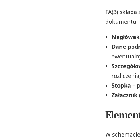
FA(3) składa
dokumentu:
Nagłówek
Dane pod
ewentualn
Szczegóło
rozliczenia
Stopka
– 
Załącznik 
Elemen
W schemacie