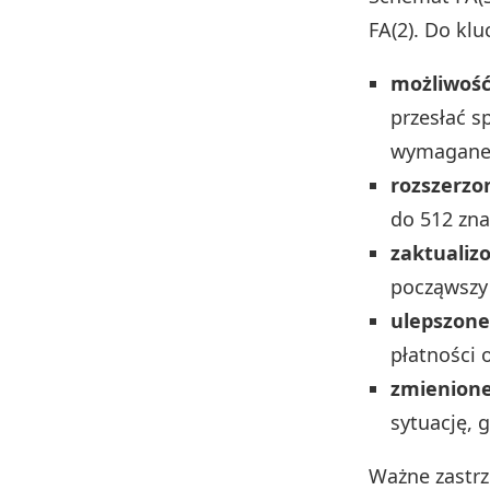
FA(2). Do kl
możliwość
przesłać s
wymagane j
rozszerzo
do 512 zn
zaktualiz
począwszy
ulepszone
płatności 
zmienione
sytuację, 
Ważne zastrz