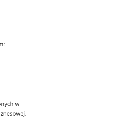
m:
onych w
iznesowej.