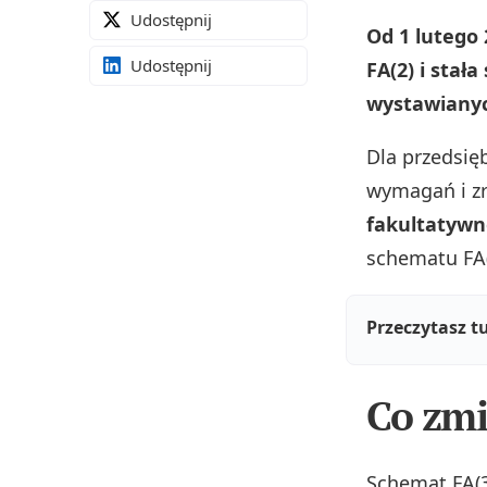
Udostępnij
Od 1 lutego 
Udostępnij
FA(2) i sta
wystawianyc
Dla przedsię
wymagań i zr
fakultatywn
schematu FA(
Przeczytasz t
Co zmi
Schemat FA(3