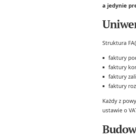
a jedynie p
Uniwer
Struktura FA
faktury p
faktury ko
faktury za
faktury roz
Każdy z pow
ustawie o VA
Budowa