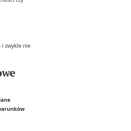
 i zwykle nie
owe
dane
 warunków