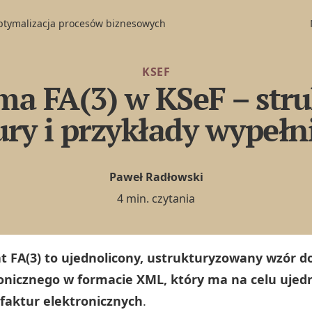
optymalizacja procesów biznesowych
KSEF
a FA(3) w KSeF – str
ury i przykłady wypełn
Paweł Radłowski
4 min. czytania
 FA(3) to ujednolicony, ustrukturyzowany wzór
onicznego w formacie XML, który ma na celu ujedn
faktur elektronicznych
.