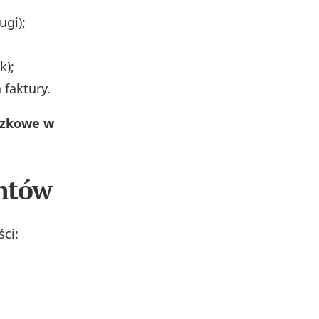
gi);
k);
faktury.
iązkowe w
entów
ci: