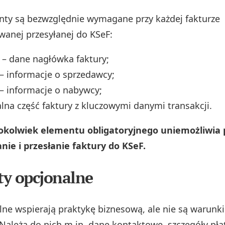
nty są bezwzględnie wymagane przy każdej fakturze
wanej przesyłanej do KSeF:
– dane nagłówka faktury;
– informacje o sprzedawcy;
– informacje o nabywcy;
lna część faktury z kluczowymi danymi transakcji.
okolwiek elementu obligatoryjnego uniemożliwia
ie i przesłanie faktury do KSeF.
y opcjonalne
lne wspierają praktykę biznesową, ale nie są warun
ależą do nich m.in. dane kontaktowe, szczegóły pła