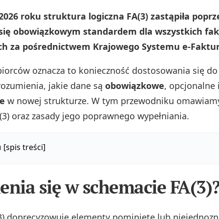
2026 roku struktura logiczna FA(3) zastąpiła popr
ła się obowiązkowym standardem dla wszystkich fa
h za pośrednictwem Krajowego Systemu e-Faktur 
biorców oznacza to konieczność dostosowania się d
ozumienia, jakie dane są
obowiązkowe
, opcjonalne 
e
w nowej strukturze. W tym przewodniku omawia
3) oraz zasady jego poprawnego wypełniania.
u
[spis treści]
enia się w schemacie FA(3)
) doprecyzowuje elementy pominięte lub niejednoz