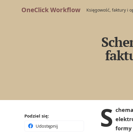
OneClick Workflow
Księgowość, faktury i 
Schem
fakt
S
chemat
Podziel się:
elektr
Udostępnij
formy 