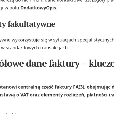
cji w polu
DodatkowyOpis
.
y fakultatywne
ywne wykorzystuje się w sytuacjach specjalistycznych
 w standardowych transakcjach.
ółowe dane faktury – klucz
stanowi centralną część faktury FA(3), obejmując 
tawą o VAT oraz elementy rozliczeń, płatności i