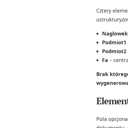
Cztery eleme
ustrukturyzo
Naglowek
Podmiot1
Podmiot2
Fa
– centra
Brak któreg
wygenerowan
Element
Pola opcjona
dokumentu. N