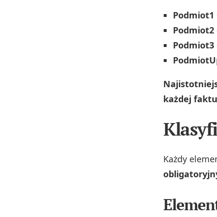
Podmiot1
Podmiot2
Podmiot3
PodmiotU
Najistotnie
każdej faktu
Klasyf
Każdy eleme
obligatoryjn
Element