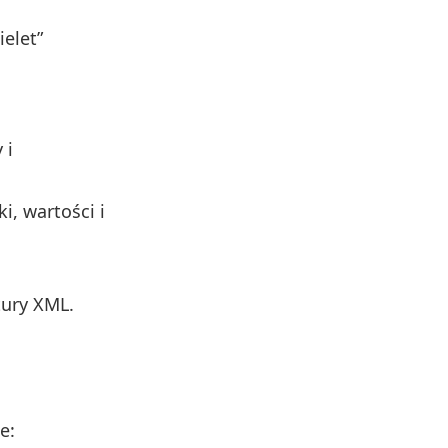
elet”
 i
i, wartości i
tury XML.
e: