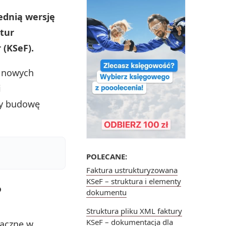
zednią wersję
ktur
(KSeF).
o nowych
i
my budowę
POLECANE:
Faktura ustrukturyzowana
KSeF – struktura i elementy
?
dokumentu
Struktura pliku XML faktury
KSeF – dokumentacja dla
naczne w