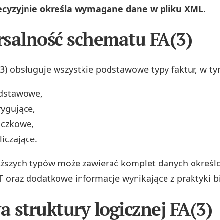
recyzyjnie określa wymagane dane w pliku XML
.
salność schematu FA(3)
(3) obsługuje wszystkie podstawowe typy faktur, w ty
odstawowe,
rygujące,
liczkowe,
liczające.
yższych typów może zawierać komplet danych określ
T oraz dodatkowe informacje wynikające z praktyki b
 struktury logicznej FA(3)