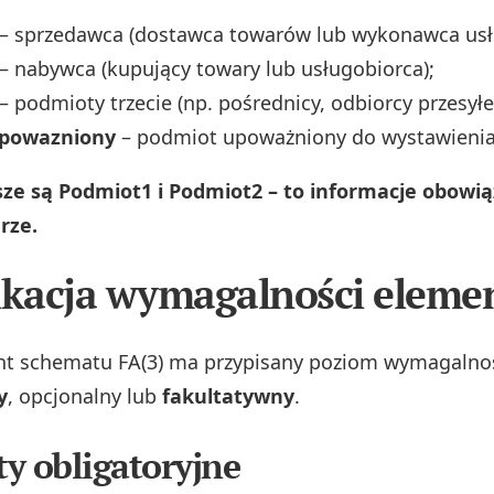
– sprzedawca (dostawca towarów lub wykonawca usłu
– nabywca (kupujący towary lub usługobiorca);
– podmioty trzecie (np. pośrednicy, odbiorcy przesyłe
powazniony
– podmiot upoważniony do wystawienia 
jsze są Podmiot1 i Podmiot2 – to informacje obow
rze.
ikacja wymagalności elem
nt schematu FA(3) ma przypisany poziom wymagalnoś
y
, opcjonalny lub
fakultatywny
.
y obligatoryjne