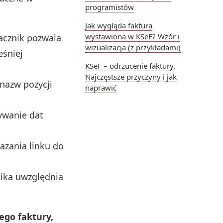
programistów
Jak wygląda faktura
wystawiona w KSeF? Wzór i
acznik pozwala
wizualizacja (z przykładami)
eśniej
KSeF – odrzucenie faktury.
Najczęstsze przyczyny i jak
 nazw pozycji
naprawić
ywanie dat
zania linku do
ika uwzględnia
ego faktury,