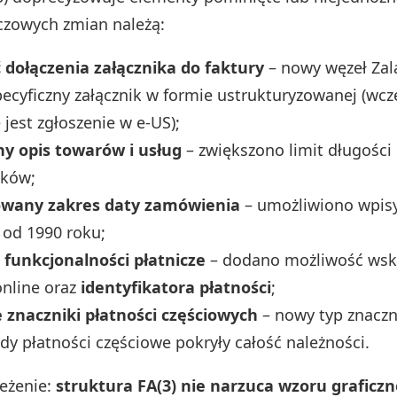
uczowych zmian należą:
 dołączenia załącznika do faktury
– nowy węzeł Zal
pecyficzny załącznik w formie ustrukturyzowanej (wcz
est zgłoszenie w e‑US);
ny opis towarów i usług
– zwiększono limit długości
aków;
owany zakres daty zamówienia
– umożliwiono wpis
 od 1990 roku;
 funkcjonalności płatnicze
– dodano możliwość wska
online oraz
identyfikatora płatności
;
 znaczniki płatności częściowych
– nowy typ znaczn
gdy płatności częściowe pokryły całość należności.
eżenie:
struktura FA(3) nie narzuca wzoru graficzn