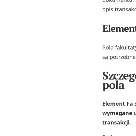
opis transak
Element
Pola fakultat
są potrzebne
Szczeg
pola
Element Fa 
wymagane us
transakcji.