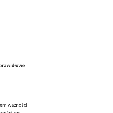
 prawidłowe
kiem ważności
tności czy