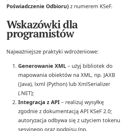
Poświadczenie Odbioru)
z numerem KSeF.
Wskazówki dla
programistów
Najważniejsze praktyki wdrożeniowe:
Generowanie XML
– użyj bibliotek do
mapowania obiektów na XML, np. JAXB
(Java), lxml (Python) lub XmlSerializer
(.NET);
Integracja z API
– realizuj wysyłkę
zgodnie z dokumentacją API KSeF 2.0;
autoryzacja odbywa się z użyciem tokenu
sesyjnego oraz podpisu (np.