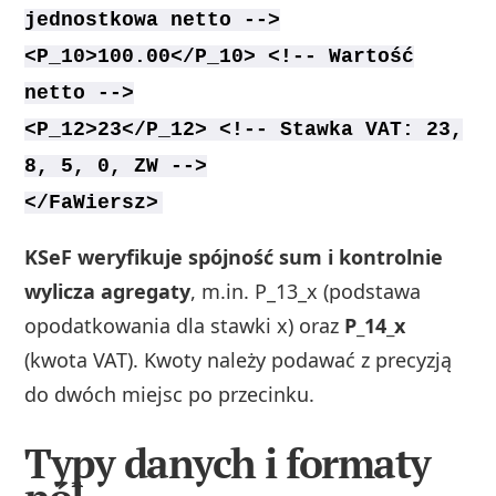
jednostkowa netto -->
<P_10>100.00</P_10> <!-- Wartość
netto -->
<P_12>23</P_12> <!-- Stawka VAT: 23,
8, 5, 0, ZW -->
</FaWiersz>
KSeF weryfikuje spójność sum i kontrolnie
wylicza agregaty
, m.in. P_13_x (podstawa
opodatkowania dla stawki x) oraz
P_14_x
(kwota VAT). Kwoty należy podawać z precyzją
do dwóch miejsc po przecinku.
Typy danych i formaty