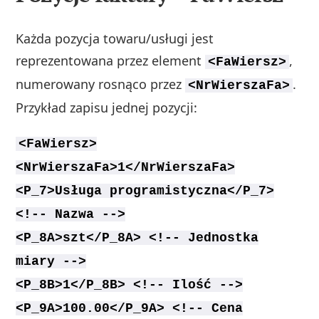
Każda pozycja towaru/usługi jest
reprezentowana przez element
,
<FaWiersz>
numerowany rosnąco przez
.
<NrWierszaFa>
Przykład zapisu jednej pozycji:
<FaWiersz>
<NrWierszaFa>1</NrWierszaFa>
<P_7>Usługa programistyczna</P_7>
<!-- Nazwa -->
<P_8A>szt</P_8A> <!-- Jednostka
miary -->
<P_8B>1</P_8B> <!-- Ilość -->
<P_9A>100.00</P_9A> <!-- Cena