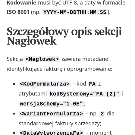
Kodowanie
musi być UTF-8, a daty w formacie
ISO 8601
(np.
).
YYYY-MM-DDTHH:MM:SS
Szczegółowy opis sekcji
Nagłówek
Sekcja
zawiera metadane
<Naglowek>
identyfikujące fakturę i oprogramowanie:
– kod
z
<KodFormularza>
FA
atrybutami
i
kodSystemowy="FA (2)"
;
wersjaSchemy="1-0E"
– np.
dla
<WariantFormularza>
2
standardowej faktury sprzedaży;
– moment
<DataWytworzeniaFa>