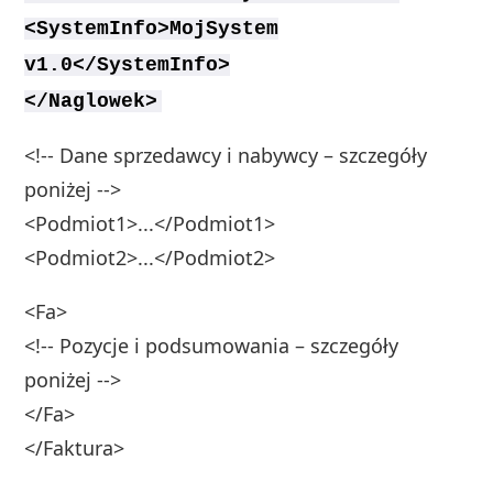
<SystemInfo>MojSystem
v1.0</SystemInfo>
</Naglowek>
<!-- Dane sprzedawcy i nabywcy – szczegóły
poniżej -->
<Podmiot1>...</Podmiot1>
<Podmiot2>...</Podmiot2>
<Fa>
<!-- Pozycje i podsumowania – szczegóły
poniżej -->
</Fa>
</Faktura>