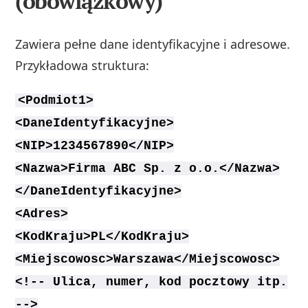
(obowiązkowy)
Zawiera pełne dane identyfikacyjne i adresowe.
Przykładowa struktura:
<Podmiot1>
<DaneIdentyfikacyjne>
<NIP>1234567890</NIP>
<Nazwa>Firma ABC Sp. z o.o.</Nazwa>
</DaneIdentyfikacyjne>
<Adres>
<KodKraju>PL</KodKraju>
<Miejscowosc>Warszawa</Miejscowosc>
<!-- Ulica, numer, kod pocztowy itp.
-->