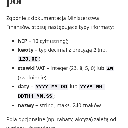
pól
Zgodnie z dokumentacją Ministerstwa
Finansów, stosuj następujące typy i formaty:
NIP
– 10 cyfr (string);
kwoty
– typ decimal z precyzją 2 (np.
);
123.00
stawki VAT
– integer (23, 8, 5, 0) lub
ZW
(zwolnienie);
daty
–
lub
YYYY-MM-DD
YYYY-MM-
;
DDTHH:MM:SS
nazwy
– string, maks. 240 znaków.
Pola opcjonalne (np. rabaty, akcyza) zależą od
wariantu formularza.