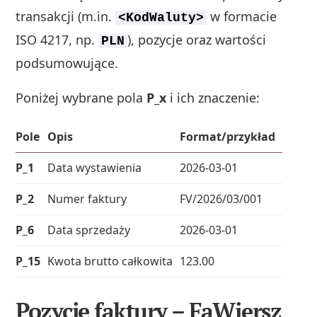
transakcji (m.in.
w formacie
<KodWaluty>
ISO 4217, np.
), pozycje oraz wartości
PLN
podsumowujące.
Poniżej wybrane pola
P_x
i ich znaczenie:
Pole
Opis
Format/przykład
P_1
Data wystawienia
2026-03-01
P_2
Numer faktury
FV/2026/03/001
P_6
Data sprzedaży
2026-03-01
P_15
Kwota brutto całkowita
123.00
Pozycje faktury – FaWiersz