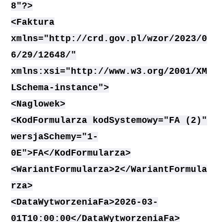
8"?>
<Faktura
xmlns="http://crd.gov.pl/wzor/2023/0
6/29/12648/"
xmlns:xsi="http://www.w3.org/2001/XM
LSchema-instance">
<Naglowek>
<KodFormularza kodSystemowy="FA (2)"
wersjaSchemy="1-
0E">FA</KodFormularza>
<WariantFormularza>2</WariantFormula
rza>
<DataWytworzeniaFa>2026-03-
01T10:00:00</DataWytworzeniaFa>