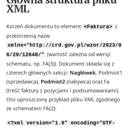
XML
Korzeń dokumentu to element
z
<Faktura>
przestrzenią nazw
xmlns="http://crd.gov.pl/wzor/2023/0
(wartość zależna od wersji
6/29/12648/"
schematu, np. FA(3)). Dokument składa się z
czterech głównych sekcji:
Nagłówek
, Podmiot1
(sprzedawca),
Podmiot2
(nabywca) oraz Fa
(treść faktury z pozycjami i podsumowaniami).
Oto uproszczony przykład pliku XML zgodnego
ze schematem FA(2):
<?xml version="1.0" encoding="UTF-