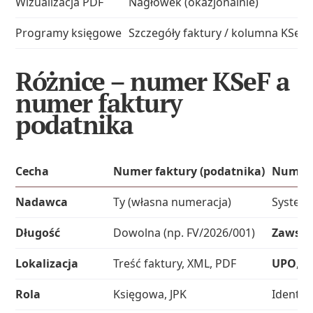
Wizualizacja PDF
Nagłówek (okazjonalnie)
Programy księgowe
Szczegóły faktury / kolumna KSeF
Różnice – numer KSeF a
numer faktury
podatnika
Cecha
Numer faktury (podatnika)
Numer
Nadawca
Ty (własna numeracja)
System
Długość
Dowolna (np. FV/2026/001)
Zawsze
Lokalizacja
Treść faktury, XML, PDF
UPO
, l
Rola
Księgowa, JPK
Identyf