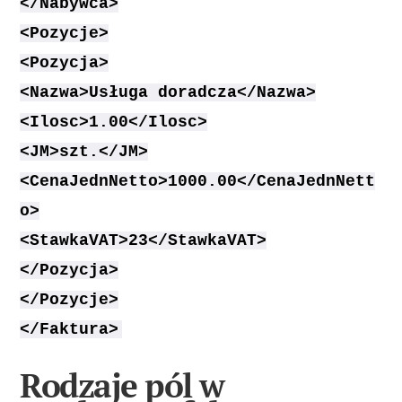
</Nabywca>
<Pozycje>
<Pozycja>
<Nazwa>Usługa doradcza</Nazwa>
<Ilosc>1.00</Ilosc>
<JM>szt.</JM>
<CenaJednNetto>1000.00</CenaJednNett
o>
<StawkaVAT>23</StawkaVAT>
</Pozycja>
</Pozycje>
</Faktura>
Rodzaje pól w