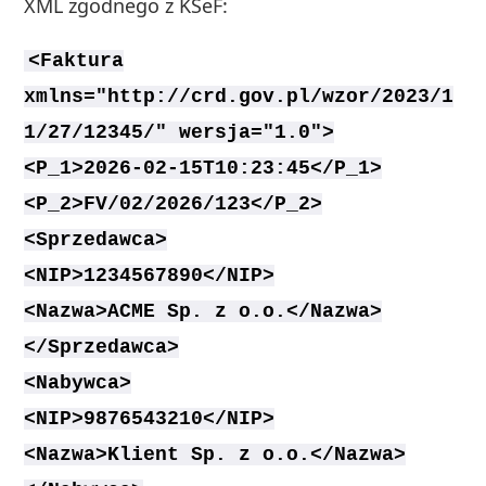
XML zgodnego z KSeF:
<Faktura
xmlns="http://crd.gov.pl/wzor/2023/1
1/27/12345/" wersja="1.0">
<P_1>2026-02-15T10:23:45</P_1>
<P_2>FV/02/2026/123</P_2>
<Sprzedawca>
<NIP>1234567890</NIP>
<Nazwa>ACME Sp. z o.o.</Nazwa>
</Sprzedawca>
<Nabywca>
<NIP>9876543210</NIP>
<Nazwa>Klient Sp. z o.o.</Nazwa>