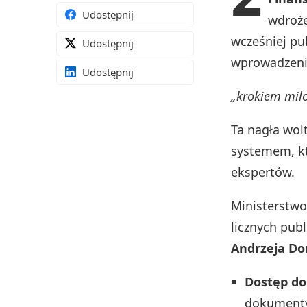
Udostępnij
wdroż
wcześniej pub
Udostępnij
wprowadzeni
Udostępnij
„krokiem mil
Ta nagła wol
systemem, kt
ekspertów.
Ministerstwo
licznych pub
Andrzeja D
Dostęp do
dokumenty