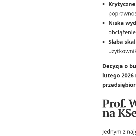
Krytyczne
poprawność
Niska wyd
obciążeni
Słaba ska
użytkowni
Decyzja o b
lutego 2026 
przedsiębio
Prof. 
na KSe
Jednym z naj