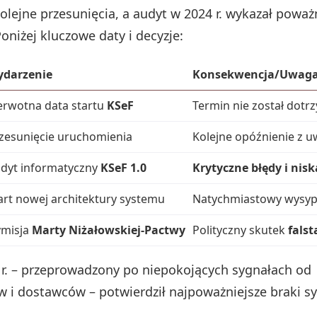
kolejne przesunięcia, a audyt w 2024 r. wykazał poważ
oniżej kluczowe daty i decyzje:
darzenie
Konsekwencja/Uwag
erwotna data startu
KSeF
Termin nie został dotr
zesunięcie uruchomienia
Kolejne opóźnienie z u
dyt informatyczny
KSeF 1.0
Krytyczne błędy i nis
art nowej architektury systemu
Natychmiastowy wysyp 
misja
Marty Niżałowskiej-Pactwy
Polityczny skutek
falst
 r. – przeprowadzony po niepokojących sygnałach od
 i dostawców – potwierdził najpoważniejsze braki s