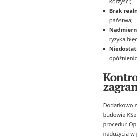
korzyści;
Brak real
państwa;
Nadmiern
ryzyka błę
Niedostat
opóźnieni
Kontro
zagran
Dodatkowo m
budowie KSeF
procedur. Op
nadużycia w 