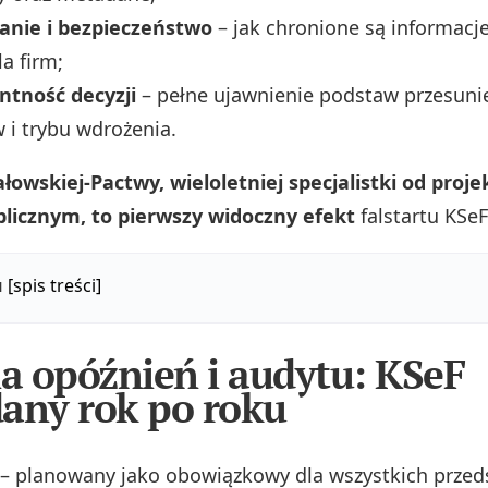
anie i bezpieczeństwo
– jak chronione są informacj
la firm;
ntność decyzji
– pełne ujawnienie podstaw przesuni
i trybu wdrożenia.
łowskiej-Pactwy, wieloletniej specjalistki od proj
blicznym, to pierwszy widoczny efekt
falstartu KSeF
u
[spis treści]
ia opóźnień i audytu:
KSeF
any rok po roku
 – planowany jako obowiązkowy dla wszystkich przed