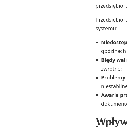
przedsiębior
Przedsiębior
systemu:
Niedostęp
godzinach 
Błędy wali
zwrotne;
Problemy 
niestabiln
Awarie pr
dokument
Wpływ 