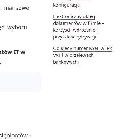
konfiguracja
e finansowe
Elektroniczny obieg
dokumentów w firmie –
ęć, wyboru
korzyści, wdrożenie i
przyszłość cyfryzacji
Od kiedy numer KSeF w JPK
ektów IT w
VAT i w przelewach
.
bankowych?
siębiorców –