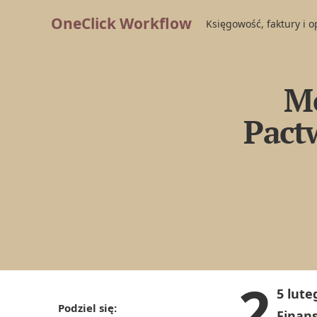
OneClick Workflow
Księgowość, faktury i 
Mo
Pact
2
5 lute
Podziel się:
Finan