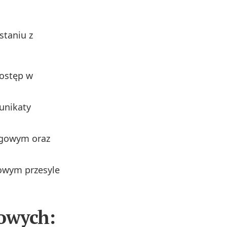
staniu z
dostęp w
unikaty
ęgowym oraz
owym przesyle
gowych: