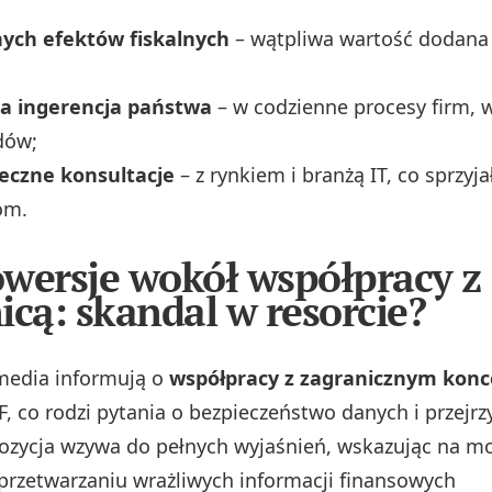
nych efektów fiskalnych
– wątpliwa wartość dodana
a ingerencja państwa
– w codzienne procesy firm, w
dów;
eczne konsultacje
– z rynkiem i branżą IT, co sprzy
om.
wersje wokół współpracy z
icą:
skandal w resorcie?
edia informują o
współpracy z zagranicznym kon
, co rodzi pytania o bezpieczeństwo danych i przejrz
ozycja wzywa do pełnych wyjaśnień, wskazując na m
przetwarzaniu wrażliwych informacji finansowych