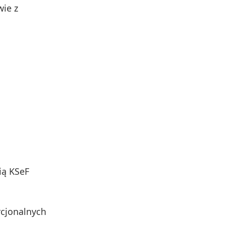
wie z
ią KSeF
cjonalnych