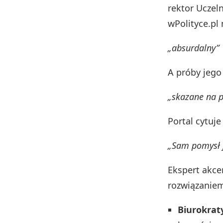
rektor Uczel
wPolityce.pl
„absurdalny”
A próby jego
„skazane na 
Portal cytuj
„Sam pomysł j
Ekspert akce
rozwiązaniem
Biurokrat