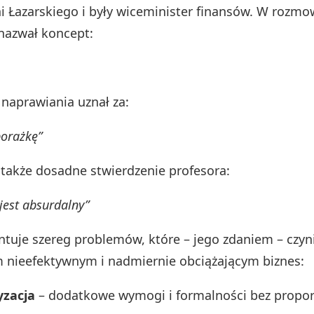
ni Łazarskiego i były wiceminister finansów. W rozmo
 nazwał koncept:
 naprawiania uznał za:
porażkę”
e także dosadne stwierdzenie profesora:
est absurdalny”
ntuje szereg problemów, które – jego zdaniem – czyn
 nieefektywnym i nadmiernie obciążającym biznes:
yzacja
– dodatkowe wymogi i formalności bez propor