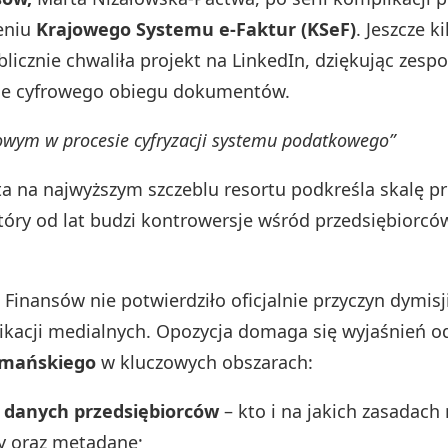
eniu
Krajowego Systemu e-Faktur (KSeF)
. Jeszcze k
licznie chwaliła projekt na LinkedIn, dziękując zespo
e cyfrowego obiegu dokumentów.
owym w procesie cyfryzacji systemu podatkowego”
ta na najwyższym szczeblu resortu podkreśla skalę 
óry od lat budzi kontrowersje wśród przedsiębiorców
 Finansów nie potwierdziło oficjalnie przyczyn dymis
likacji medialnych. Opozycja domaga się wyjaśnień 
omańskiego
w kluczowych obszarach:
 danych przedsiębiorców
– kto i na jakich zasadac
 oraz metadane;