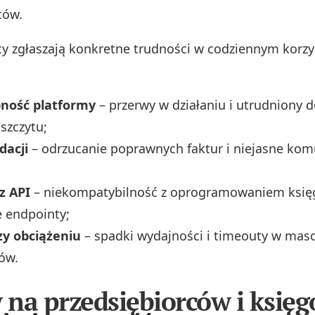
ców.
cy zgłaszają konkretne trudności w codziennym korzy
ność platformy
– przerwy w działaniu i utrudniony 
szczytu;
dacji
– odrzucanie poprawnych faktur i niejasne kom
z API
– niekompatybilność z oprogramowaniem ksi
e endpointy;
zy obciążeniu
– spadki wydajności i timeouty w mas
ów.
na przedsiębiorców i księ