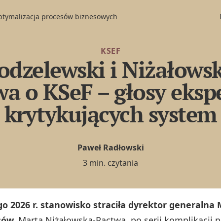
optymalizacja procesów biznesowych
KSEF
dzelewski i Niżałows
wa o KSeF – głosy eksp
krytykujących system
Paweł Radłowski
3 min. czytania
go 2026 r. stanowisko straciła dyrektor generalna
sów,
Marta Niżałowska-Pactwa, po serii komplikacji p