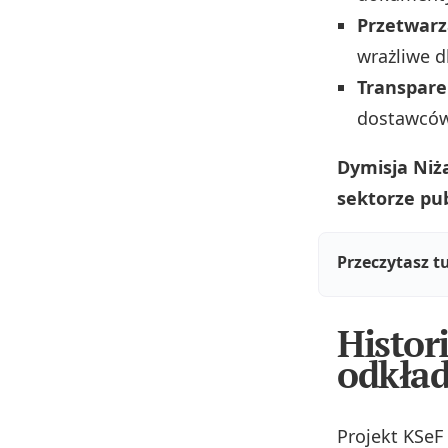
Przetwarz
wrażliwe d
Transpare
dostawców 
Dymisja Niża
sektorze pu
Przeczytasz t
Histor
odkład
Projekt KSeF