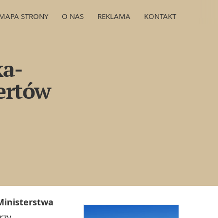
MAPA STRONY
O NAS
REKLAMA
KONTAKT
ka-
ertów
 Ministerstwa
rzy