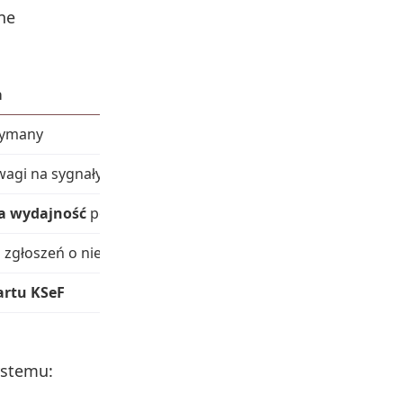
ne
a
zymany
wagi na sygnały o problemach
ka wydajność
potwierdzone w raporcie
zgłoszeń o nieprawidłowościach
artu KSeF
ystemu: