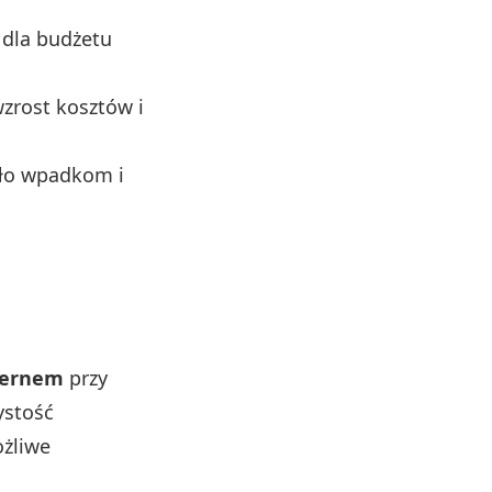
 dla budżetu
zrost kosztów i
jało wpadkom i
cernem
przy
ystość
ożliwe