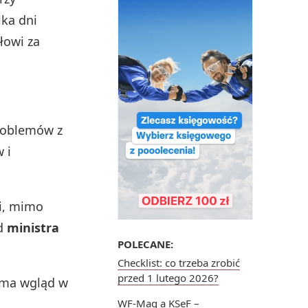
ilka dni
łowi za
problemów z
 i
ji, mimo
od
ministra
POLECANE:
Checklist: co trzeba zrobić
przed 1 lutego 2026?
h ma wgląd w
WF-Mag a KSeF –