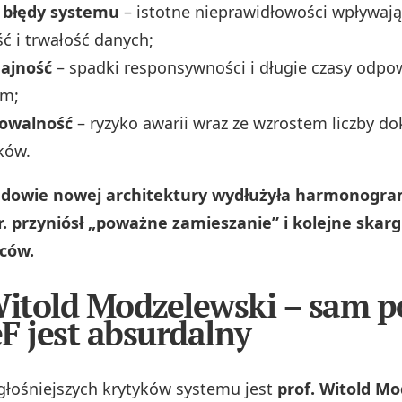
 błędy systemu
– istotne nieprawidłowości wpływają
 i trwałość danych;
ajność
– spadki responsywności i długie czasy odpo
em;
lowalność
– ryzyko awarii wraz ze wzrostem liczby d
ków.
udowie nowej architektury wydłużyła harmonogram
r. przyniósł „poważne zamieszanie” i kolejne skarg
rców.
Witold Modzelewski – sam 
F jest absurdalny
głośniejszych krytyków systemu jest
prof. Witold M