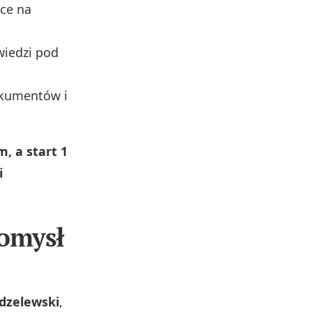
ce na
wiedzi pod
okumentów i
, a start 1
i
pomysł
odzelewski
,