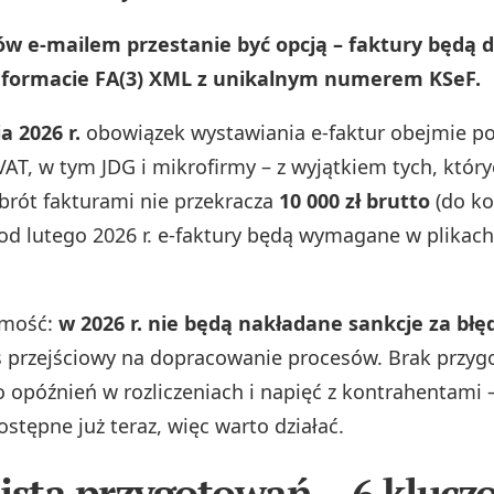
ów e‑mailem przestanie być opcją – faktury będą 
 formacie FA(3) XML z unikalnym numerem KSeF.
a 2026 r.
obowiązek wystawiania e‑faktur obejmie po
AT, w tym JDG i mikrofirmy – z wyjątkiem tych, któr
brót fakturami nie przekracza
10 000 zł brutto
(do koń
d lutego 2026 r. e‑faktury będą wymagane w plikach
omość:
w 2026 r. nie będą nakładane sankcje za błę
s przejściowy na dopracowanie procesów. Brak przyg
o opóźnień w rozliczeniach i napięć z kontrahentami
stępne już teraz, więc warto działać.
ista przygotowań – 6 kluc