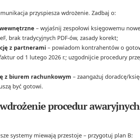
munikacja przyspiesza wdrożenie. Zadbaj o:
 wewnętrzne
– wyjaśnij zespołowi księgowemu nowe
F, brak tradycyjnych PDF‑ów, zasady korekt;
ję z partnerami
– powiadom kontrahentów o goto
faktur od 1 lutego 2026 r.; uzgodnijcie procedury prz
cę z biurem rachunkowym
– zaangażuj doradcę/ksi
uszą być gotowi.
 wdrożenie procedur awaryjnych 
sze systemy miewają przestoje – przygotuj plan B: