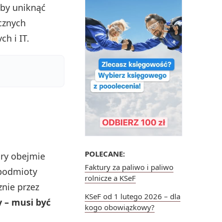
aby uniknąć
ycznych
h i IT.
POLECANE:
óry obejmie
Faktury za paliwo i paliwo
 podmioty
rolnicze a KSeF
znie przez
KSeF od 1 lutego 2026 – dla
 – musi być
kogo obowiązkowy?