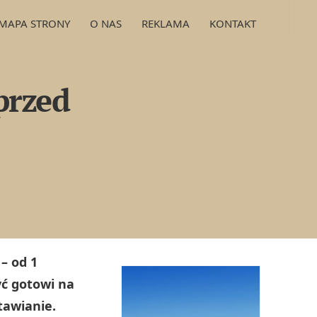
MAPA STRONY
O NAS
REKLAMA
KONTAKT
 przed
– od 1
yć gotowi na
stawianie.