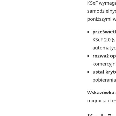
KSeF wymaga 
samodzielnyc
poniższymi 
przeświet
KSeF 2.0 (s
automatycz
rozważ op
komercyjne
ustal kry
pobierania
Wskazówka:
migracja i t