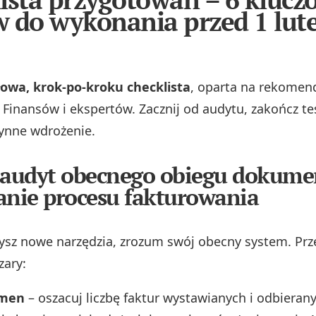
 do wykonania przed 1 lut
łowa, krok‑po‑kroku checklista
, oparta na rekomen
 Finansów i ekspertów. Zacznij od audytu, zakończ te
łynne wdrożenie.
 audyt obecnego obiegu dokume
nie procesu fakturowania
sz nowe narzędzia, zrozum swój obecny system. Prze
zary:
umen
– oszacuj liczbę faktur wystawianych i odbieran