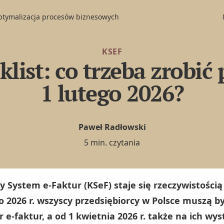
optymalizacja procesów biznesowych
KSEF
list: co trzeba zrobić
1 lutego 2026?
Paweł Radłowski
5 min. czytania
y System e-Faktur (KSeF) staje się rzeczywistością 
o 2026 r. wszyscy przedsiębiorcy w Polsce muszą b
r e-faktur, a od 1 kwietnia 2026 r. także na ich wy