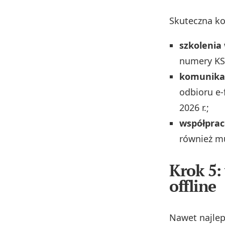
Skuteczna ko
szkolenia
numery KSe
komunikac
odbioru e‑
2026 r.;
współpra
również m
Krok 5:
offline
Nawet najlep