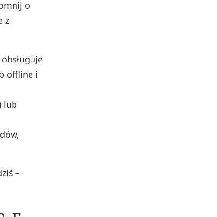
omnij o
e z
 obsługuje
b offline i
) lub
ędów,
dziś –