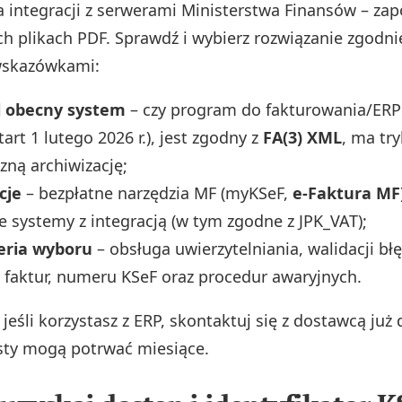
integracji z serwerami Ministerstwa Finansów – zap
h plikach PDF. Sprawdź i wybierz rozwiązanie zgodni
wskazówkami:
l obecny system
– czy program do fakturowania/ERP
tart 1 lutego 2026 r.), jest zgodny z
FA(3) XML
, ma try
ną archiwizację;
cje
– bezpłatne narzędzia MF (myKSeF,
e‑Faktura MF
 systemy z integracją (w tym zgodne z JPK_VAT);
teria wyboru
– obsługa uwierzytelniania, walidacji bł
 faktur, numeru KSeF oraz procedur awaryjnych.
jeśli korzystasz z ERP, skontaktuj się z dostawcą już 
esty mogą potrwać miesiące.