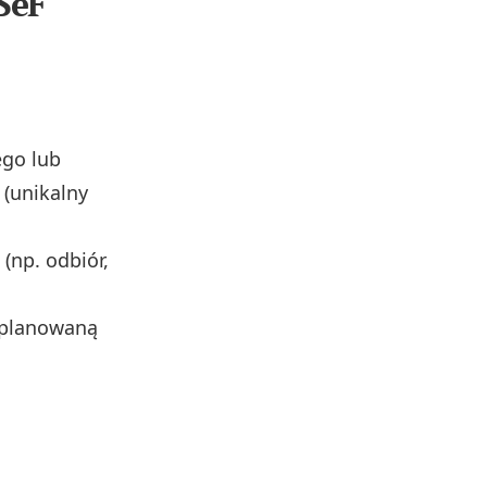
SeF
ego lub
 (unikalny
(np. odbiór,
 planowaną