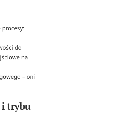
 procesy:
wości do
ejściowe na
ęgowego – oni
i trybu