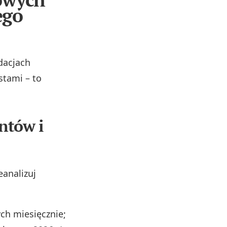
ego
dacjach
stami – to
ntów i
analizuj
ych miesięcznie;