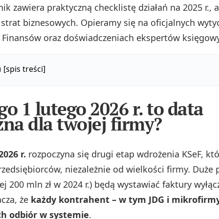
ik zawiera praktyczną checklistę działań na 2025 r., 
i strat biznesowych. Opieramy się na oficjalnych wyt
 Finansów oraz doświadczeniach ekspertów księgowyc
u
[spis treści]
go 1 lutego 2026 r. to data
zna dla twojej firmy?
2026 r.
rozpoczyna się drugi etap wdrożenia KSeF, kt
rzedsiębiorców, niezależnie od wielkości firmy. Duże
j 200 mln zł w 2024 r.) będą wystawiać faktury wyłąc
acza, że
każdy kontrahent – w tym JDG i mikrofirmy
ch odbiór w systemie
.