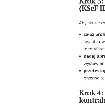
Krok 3:
(KSeF I
Aby skuteczni
załóż profi
kwalifikow
identyfikat
nadaj upr
wystawiani
przetestu
przerwą te
Krok 4:
kontra