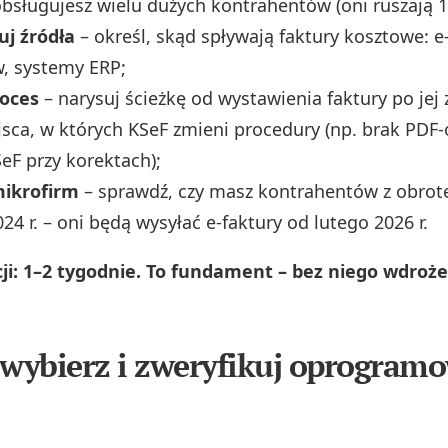
obsługujesz wielu dużych kontrahentów (oni ruszają 1 
uj źródła
– określ, skąd spływają faktury kosztowe: e
, systemy ERP;
oces
– narysuj ścieżkę od wystawienia faktury po jej
sca, w których KSeF zmieni procedury (np. brak PDF‑
F przy korektach);
mikrofirm
– sprawdź, czy masz kontrahentów z obro
24 r. – oni będą wysyłać e‑faktury od lutego 2026 r.
cji: 1–2 tygodnie. To fundament – bez niego wdroż
 wybierz i zweryfikuj oprogram