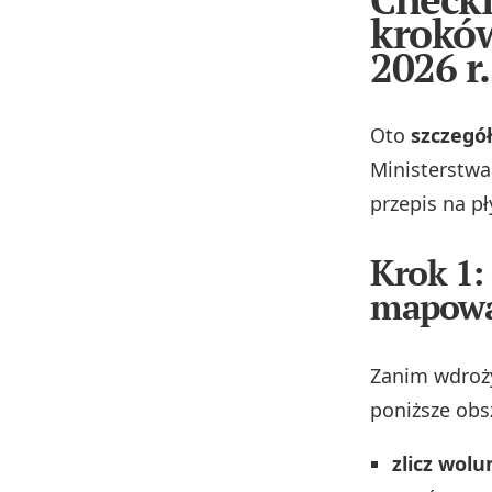
kroków
2026 r.
Oto
szczegó
Ministerstwa
przepis na p
Krok 1:
mapowa
Zanim wdroży
poniższe obs
zlicz wol