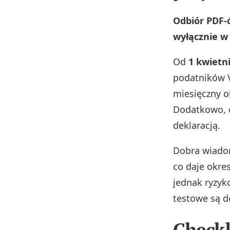
Odbiór PDF-
wyłącznie w
Od
1 kwietni
podatników V
miesięczny o
Dodatkowo, o
deklaracją.
Dobra wiad
co daje okre
jednak ryzyk
testowe są do
Checkl