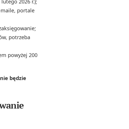
lutego 2026 r.);
‑maile, portale
 zaksięgowanie;
ów, potrzeba
tem powyżej 200
enie będzie
owanie