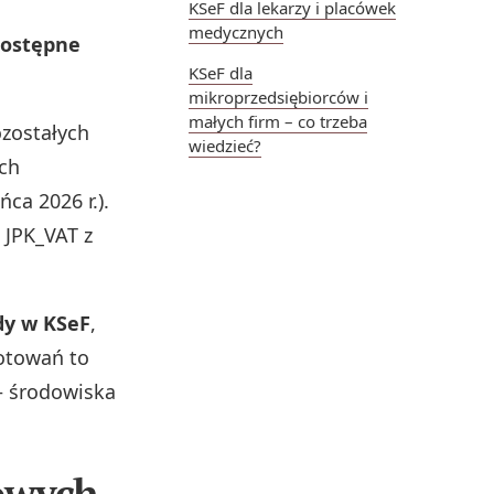
KSeF dla lekarzy i placówek
medycznych
dostępne
KSeF dla
mikroprzedsiębiorców i
małych firm – co trzeba
zostałych
wiedzieć?
ych
ca 2026 r.).
 JPK_VAT z
dy w KSeF
,
otowań to
 – środowiska
zowych