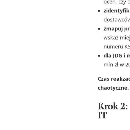
oceń, czy 
zidentyfik
dostawców
zmapuj pr
wskaż miej
numeru KSe
dla JDG i 
mln zł w 20
Czas realiza
chaotyczne.
Krok 2:
IT