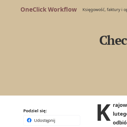
OneClick Workflow
Księgowość, faktury i 
Check
K
rajow
Podziel się:
luteg
Udostępnij
odbió