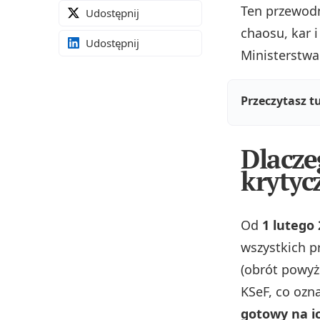
Ten przewodn
Udostępnij
chaosu, kar 
Udostępnij
Ministerstwa
Przeczytasz t
Dlacze
krytyc
Od
1 lutego 
wszystkich p
(obrót powyże
KSeF, co ozn
gotowy na i