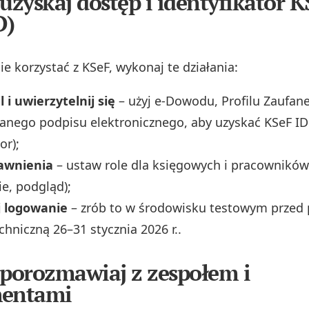
 uzyskaj dostęp i identyfikator K
D)
e korzystać z KSeF, wykonaj te działania:
l i uwierzytelnij się
– użyj e‑Dowodu, Profilu Zaufan
anego podpisu elektronicznego, aby uzyskać KSeF ID
or);
awnienia
– ustaw role dla księgowych i pracowników 
e, podgląd);
j logowanie
– zrób to w środowisku testowym przed
chniczną 26–31 stycznia 2026 r..
 porozmawiaj z zespołem i
hentami