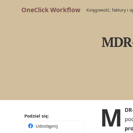
OneClick Workflow
Księgowość, faktury i 
MDR-
M
DR
Podziel się:
po
Udostępnij
pr