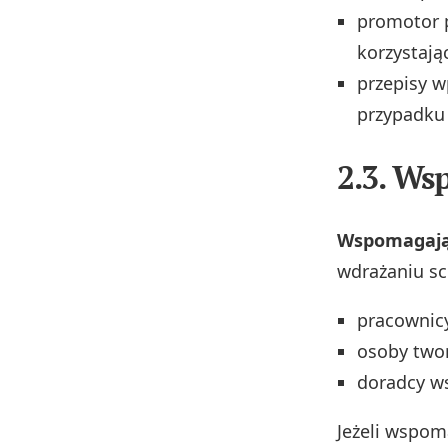
promotor p
korzystają
przepisy w
przypadku 
2.3. Ws
Wspomagaj
wdrażaniu s
pracownic
osoby twor
doradcy w
Jeżeli wspo