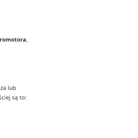
romotora
,
aża lub
iej są to: