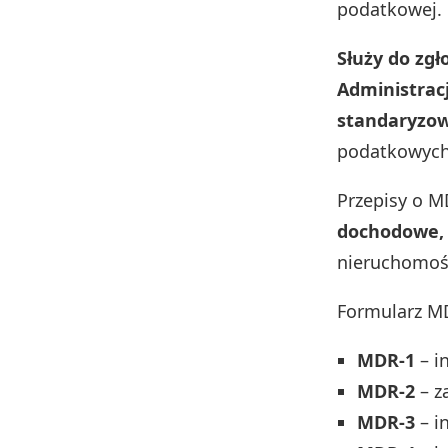
podatkowej.
Służy do zg
Administrac
standaryzo
podatkowych 
Przepisy o M
dochodowe, 
nieruchomośc
Formularz MD
MDR‑1
– i
MDR‑2
– z
MDR‑3
– i