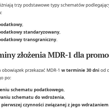
óżniają trzy podstawowe typy schematów podlegając
:
podatkowy
,
podatkowy standaryzowany
,
odatkowy transgraniczny
.
rminy złożenia MDR-1 dla promo
 obowiązek przekazać MDR‑1
w terminie 30 dni
od d
o po:
ieniu schematu podatkowego
,
waniu schematu do wdrożenia
,
u
pierwszej czynności związanej z jego wdrażaniem