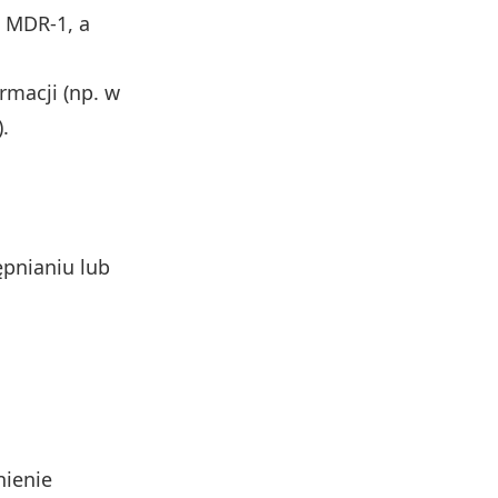
e MDR‑1, a
rmacji (np. w
.
pnianiu lub
nienie