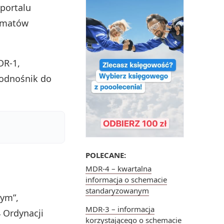
portalu
hematów
DR‑1,
 odnośnik do
POLECANE:
MDR-4 – kwartalna
informacja o schemacie
standaryzowanym
ym”,
MDR-3 – informacja
4 Ordynacji
korzystającego o schemacie