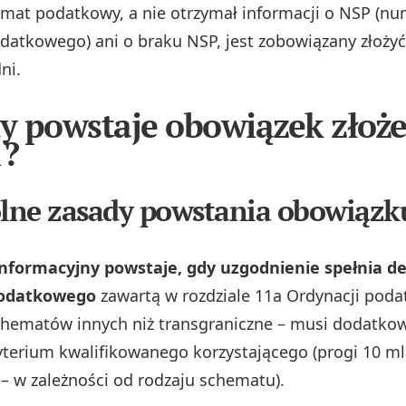
mat podatkowy, a nie otrzymał informacji o NSP (nu
atkowego) ani o braku NSP, jest zobowiązany złoży
ni.
dy powstaje obowiązek złoż
?
ólne zasady powstania obowiąz
nformacyjny powstaje, gdy uzgodnienie spełnia def
odatkowego
zawartą w rozdziale 11a Ordynacji poda
hematów innych niż transgraniczne – musi dodatko
yterium kwalifikowanego korzystającego (progi 10 ml
 – w zależności od rodzaju schematu).