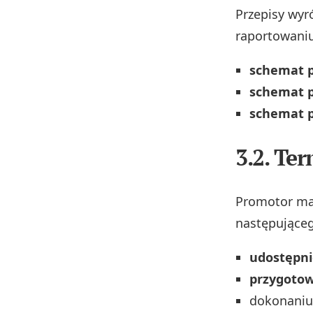
Przepisy wyr
raportowaniu
schemat 
schemat 
schemat p
3.2. Te
Promotor ma
następująceg
udostępn
przygoto
dokonani