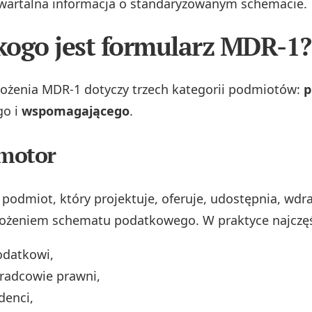
wartalna informacja o standaryzowanym schemacie.
 kogo jest formularz MDR-1?
ożenia MDR‑1 dotyczy trzech kategorii podmiotów:
p
go i
wspomagającego
.
omotor
 podmiot, który projektuje, oferuje, udostępnia, wdr
ożeniem schematu podatkowego. W praktyce najczęśc
odatkowi,
radcowie prawni,
denci,