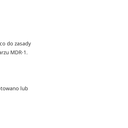
co do zasady
arzu MDR‑1.
otowano lub