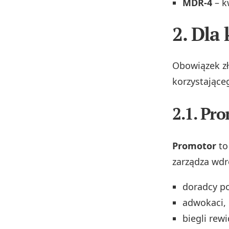
MDR‑4
– k
2. Dla
Obowiązek zł
korzystające
2.1. Pr
Promotor
to
zarządza wdr
doradcy p
adwokaci, 
biegli rewi