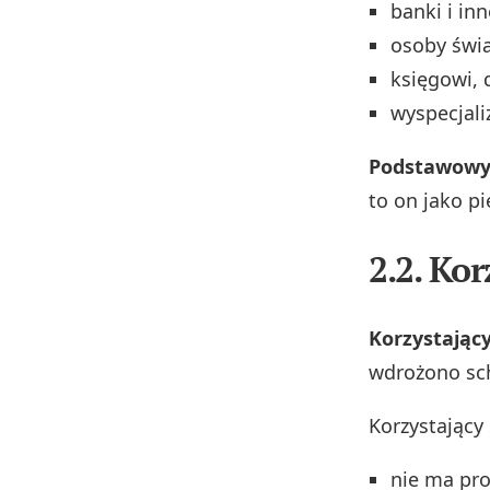
banki i in
osoby świ
księgowi, 
wyspecjali
Podstawowy
to on jako p
2.2. Kor
Korzystając
wdrożono sch
Korzystający
nie ma pro