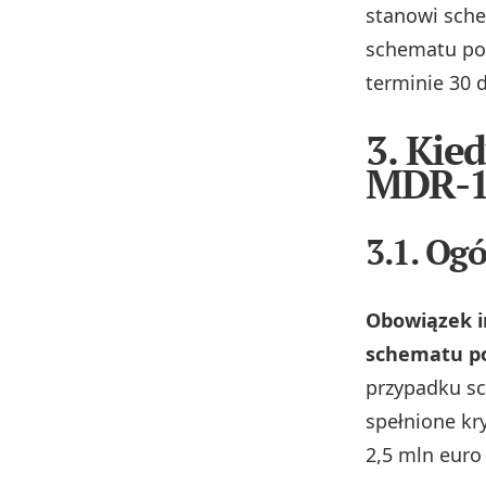
stanowi sche
schematu pod
terminie 30 d
3. Kie
MDR-1
3.1. Og
Obowiązek i
schematu p
przypadku sc
spełnione kr
2,5 mln euro