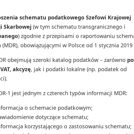
łoszenia schematu podatkowego Szefowi Krajowej
ji Skarbowej
(w tym schematu transgranicznego i
wanego
) zgodnie z przepisami o raportowaniu sche
(MDR), obowiązującymi w Polsce od 1 stycznia 2019 
DR obejmują szeroki katalog podatków – zarówno
po
VAT, akcyzę
, jak i podatki lokalne (np. podatek od
i).
R‑1 jest jednym z czterech typów informacji MDR:
nformacja o schemacie podatkowym;
awiadomienie dotyczące schematu;
nformacja korzystającego o zastosowaniu schematu;