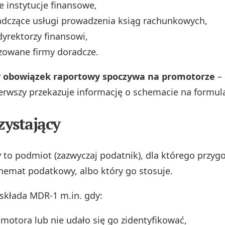
ne instytucje finansowe,
adczące usługi prowadzenia ksiąg rachunkowych,
dyrektorzy finansowi,
zowane firmy doradcze.
 obowiązek raportowy spoczywa na promotorze
– 
ierwszy przekazuje informację o schemacie na formul
zystający
y
to podmiot (zazwyczaj podatnik), dla którego przyg
emat podatkowy, albo który go stosuje.
 składa MDR‑1 m.in. gdy:
motora lub nie udało się go zidentyfikować,