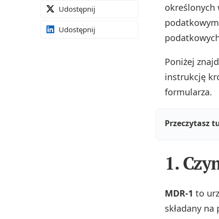
określonych 
Udostępnij
podatkowym 
Udostępnij
podatkowych
Poniżej znaj
instrukcję k
formularza.
Przeczytasz t
1. Czy
MDR‑1
to ur
składany na p