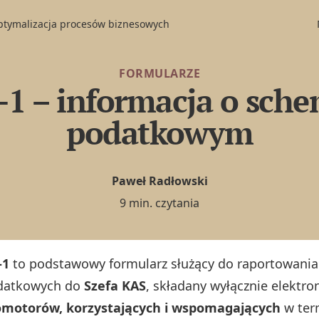
optymalizacja procesów biznesowych
FORMULARZE
1 – informacja o sche
podatkowym
Paweł Radłowski
9 min. czytania
-1
to podstawowy formularz służący do raportowani
datkowych do
Szefa KAS
, składany wyłącznie elektro
omotorów, korzystających i wspomagających
w ter