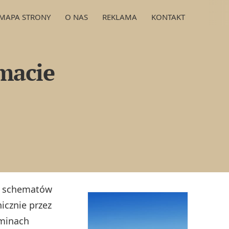
MAPA STRONY
O NAS
REKLAMA
KONTAKT
macie
a schematów
nicznie przez
minach