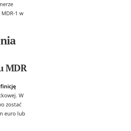
merze
ć MDR‑1 w
enia
ku MDR
inicję
tkowej. W
wo zostać
n euro lub