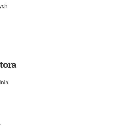
ych
tora
nia
.