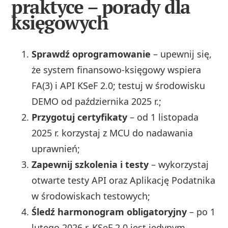
praktyce – porady dla
księgowych
Sprawdź oprogramowanie
– upewnij się,
że system finansowo-księgowy wspiera
FA(3) i API KSeF 2.0; testuj w środowisku
DEMO od października 2025 r.;
Przygotuj certyfikaty
– od 1 listopada
2025 r. korzystaj z MCU do nadawania
uprawnień;
Zapewnij szkolenia i testy
– wykorzystaj
otwarte testy API oraz Aplikację Podatnika
w środowiskach testowych;
Śledź harmonogram obligatoryjny
– po 1
lutego 2026 r. KSeF 2.0 jest jedynym