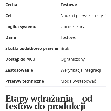
Cecha
Testowe
Pr
Cel
Nauka i pierwsze testy
Za
Logika systemu
Uproszczona
Pe
Dane
Testowe
Fik
Skutki podatkowo-prawne
Brak
Br
Dostęp do MCU
Ograniczony
Ni
Zastosowanie
Weryfikacja integracji
Ko
Przerwy techniczne
Mogą występować
Mo
Etapy wdrażania – od
testów do produkcji