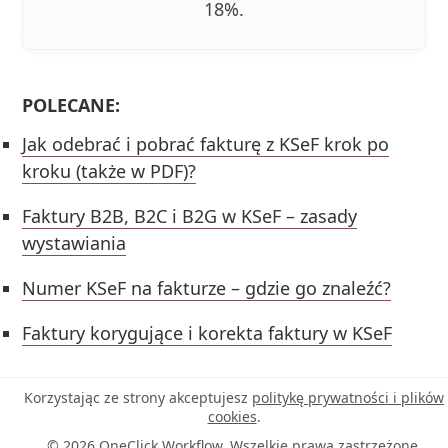
18%.
POLECANE:
Jak odebrać i pobrać fakturę z KSeF krok po
kroku (także w PDF)?
Faktury B2B, B2C i B2G w KSeF – zasady
wystawiania
Numer KSeF na fakturze – gdzie go znaleźć?
Faktury korygujące i korekta faktury w KSeF
Korzystając ze strony akceptujesz
politykę prywatności i plików
cookies
.
© 2026 OneClick Workflow. Wszelkie prawa zastrzeżone.