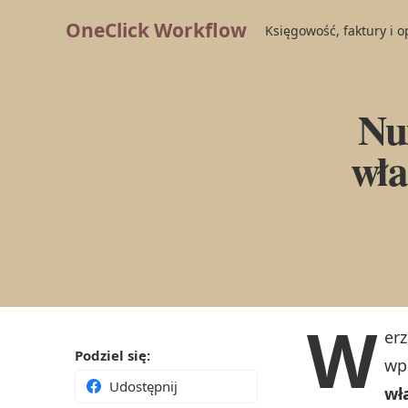
OneClick Workflow
Księgowość, faktury i 
Nu
wła
W
erz
Podziel się:
wp
Udostępnij
wł