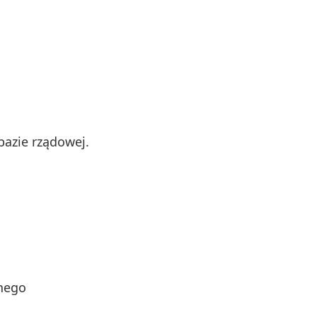
bazie rządowej.
znego