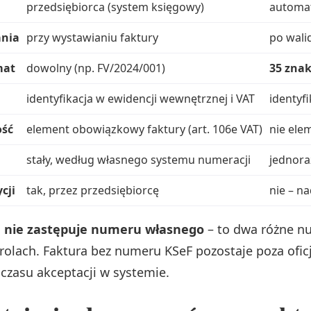
przedsiębiorca (system księgowy)
automat
nia
przy wystawianiu faktury
po walid
mat
dowolny (np. FV/2024/001)
35 zna
identyfikacja w ewidencji wewnętrznej i VAT
identyf
ść
element obowiązkowy faktury (art. 106e VAT)
nie ele
stały, według własnego systemu numeracji
jednora
cji
tak, przez przedsiębiorcę
nie – n
 nie zastępuje numeru własnego
– to dwa różne n
olach. Faktura bez numeru KSeF pozostaje poza ofic
czasu akceptacji w systemie.