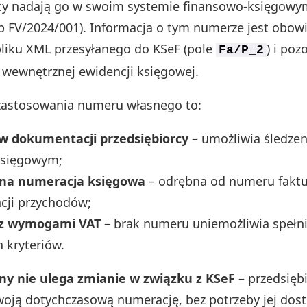
cy nadają go w swoim systemie finansowo-księgowy
b FV/2024/001). Informacja o tym numerze jest obo
liku XML przesyłanego do KSeF (pole
) i poz
Fa/P_2
 wewnętrznej ewidencji księgowej.
zastosowania numeru własnego to:
w dokumentacji przedsiębiorcy
– umożliwia śledzen
księgowym;
na numeracja księgowa
– odrębna od numeru faktur
cji przychodów;
 z wymogami VAT
– brak numeru uniemożliwia spełn
 kryteriów.
y nie ulega zmianie w związku z KSeF
– przedsięb
oją dotychczasową numerację, bez potrzeby jej dos