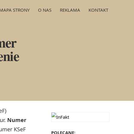
MAPA STRONY
O NAS
REKLAMA
KONTAKT
mer
enie
eF)
ur.
Numer
numer KSeF
POLECANE: