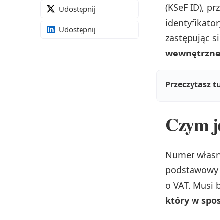
(KSeF ID), p
Udostępnij
identyfikato
Udostępnij
zastępując s
wewnętrznej
Przeczytasz t
Czym je
Numer własn
podstawowy e
o VAT. Musi 
który w spo