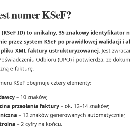
est numer KSeF?
(KSeF ID) to unikalny, 35-znakowy identyfikator
e przez system KSeF po prawidłowej walidacji i a
 pliku XML faktury ustrukturyzowanej.
Jest zwraca
świadczeniu Odbioru (UPO) i potwierdza, że dokum
żną e-fakturę.
meru KSeF obejmuje cztery elementy:
edawcy
– 10 znaków;
zina przesłania faktury
– ok. 12–14 znaków;
hniczna
– 12 znaków generowanych automatycznie;
trolna
– 2 cyfry na końcu.