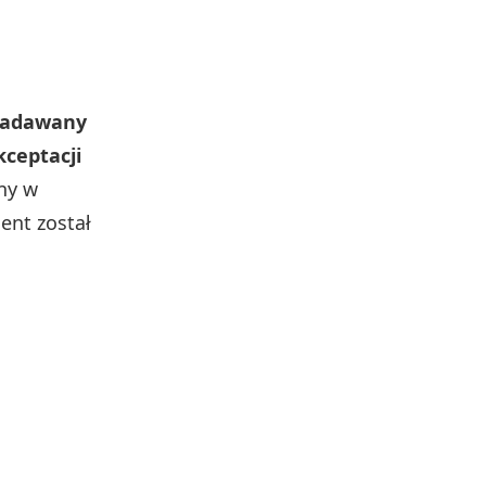
 nadawany
kceptacji
ny w
ent został