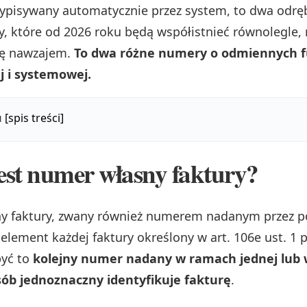
rzypisywany automatycznie przez system, to dwa odr
ry, które od 2026 roku będą współistnieć równolegle, 
ię nawzajem.
To dwa różne numery o odmiennych f
 i systemowej.
u
[spis treści]
st numer własny faktury?
y faktury, zwany również numerem nadanym przez po
lement każdej faktury określony w art. 106e ust. 1 
być to
kolejny numer nadany w ramach jednej lub wi
sób jednoznaczny identyfikuje fakturę
.