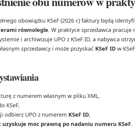
stnienie obu numerów w prakty
ełnego obowiązku KSeF (2026 r.) faktury będą identy
rami równolegle
. W praktyce sprzedawca pracuje
stemie i archiwizuje UPO z KSeF ID, a nabywca otrzy
łasnym sprzedawcy i może pozyskać
KSeF ID
w KSeF 
ystawiania
kturę z numerem własnym w pliku XML,
 do KSeF,
cji odbierz UPO z numerem
KSeF ID
,
 uzyskuje moc prawną po nadaniu numeru KSeF
.