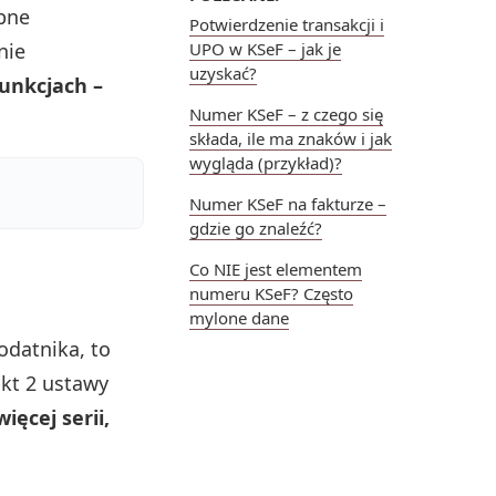
ębne
Potwierdzenie transakcji i
nie
UPO w KSeF – jak je
uzyskać?
unkcjach –
Numer KSeF – z czego się
składa, ile ma znaków i jak
wygląda (przykład)?
Numer KSeF na fakturze –
gdzie go znaleźć?
Co NIE jest elementem
numeru KSeF? Często
mylone dane
datnika, to
pkt 2 ustawy
ęcej serii,