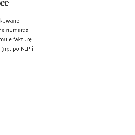
ce
fikowane
 na numerze
muje fakturę
(np. po NIP i