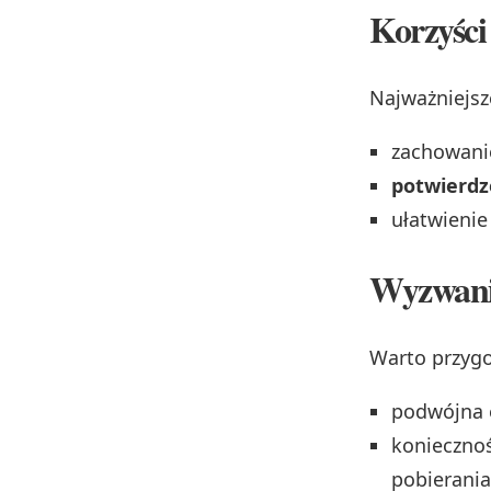
Korzyści
Najważniejsze
zachowanie
potwierdz
ułatwienie
Wyzwan
Warto przygo
podwójna 
konieczno
pobierania