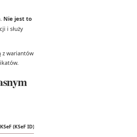
).
Nie jest to
i i służy
ą z wariantów
ikatów.
łasnym
KSeF (KSeF ID)