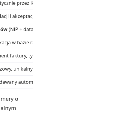
ycznie przez KSeF
acji i akceptacji w KSeF
ków
(NIP + data + część techniczna + suma kontrolna)
ikacja w bazie rządowej, potwierdzenie autentyczności
ment faktury, tylko UPO
zowy, unikalny dla każdej faktury
adawany automatycznie
umery o
jalnym