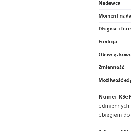
Nadawca
Moment nada
Długość i for
Funkcja
Obowiązkowo
Zmienność
Możliwość edy
Numer KSeF
odmiennych r
obiegiem do 