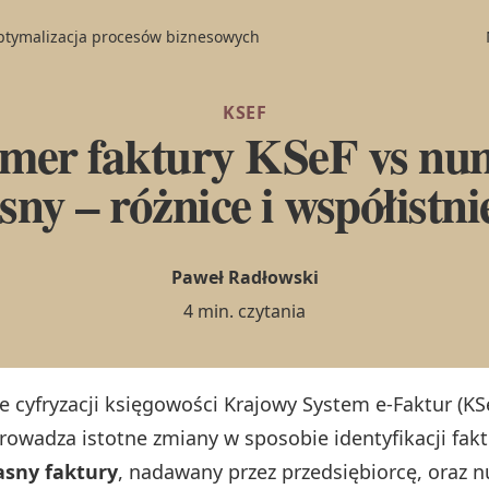
optymalizacja procesów biznesowych
KSEF
mer faktury KSeF vs nu
sny – różnice i współistni
Paweł Radłowski
4 min. czytania
e cyfryzacji księgowości Krajowy System e-Faktur (KS
rowadza istotne zmiany w sposobie identyfikacji fakt
asny faktury
, nadawany przez przedsiębiorcę, oraz 