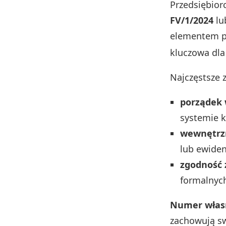
Przedsiębior
FV/1/2024
lu
elementem p
kluczowa dla
Najczęstsze 
porządek 
systemie 
wewnętrz
lub ewiden
zgodność
formalnych
Numer własn
zachowują sw