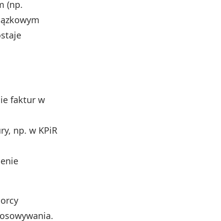
m (np.
wiązkowym
ostaje
ie faktur w
y, np. w KPiR
ienie
iorcy
tosowywania.