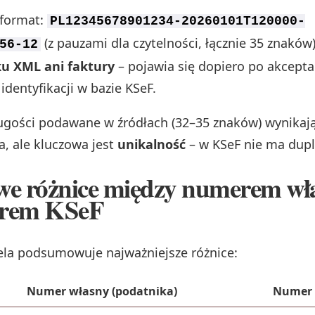
 format:
PL12345678901234-20260101T120000-
(z pauzami dla czytelności, łącznie 35 znaków
56-12
ku XML ani faktury
– pojawia się dopiero po akceptacj
identyfikacji w bazie KSeF.
ugości podawane w źródłach (32–35 znaków) wynikaj
, ale kluczowa jest
unikalność
– w KSeF nie ma dupl
we różnice między numerem w
rem KSeF
ela podsumowuje najważniejsze różnice:
Numer własny (podatnika)
Numer 