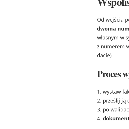
Współi
Od wejścia p
dwoma nume
własnym w sy
z numerem w
dacie).
Proces w
wystaw fa
prześlij ją
po walida
dokument