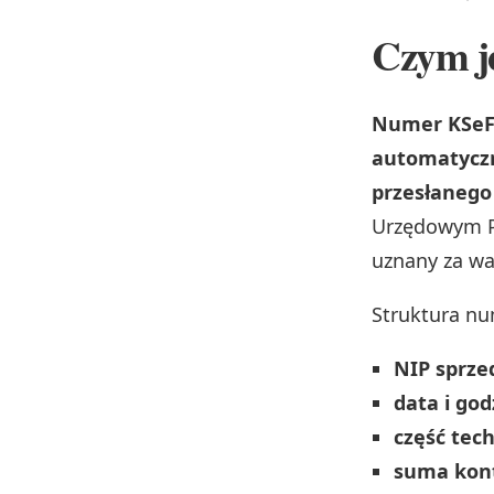
Czym j
Numer KSeF 
automatyczni
przesłanego
Urzędowym Po
uznany za wa
Struktura nu
NIP sprz
data i god
część tec
suma kon