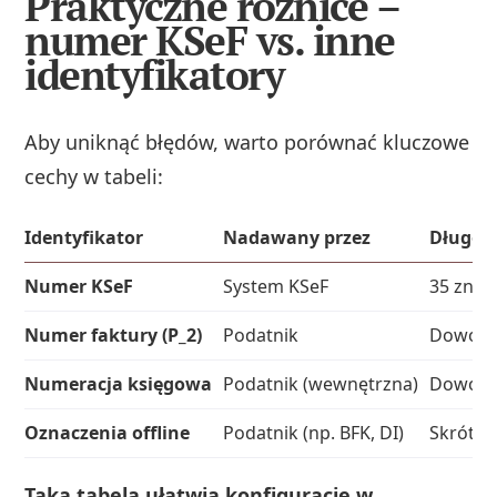
Praktyczne różnice –
numer KSeF vs. inne
identyfikatory
Aby uniknąć błędów, warto porównać kluczowe
cechy w tabeli:
Identyfikator
Nadawany przez
Długoś
Numer KSeF
System KSeF
35 znak
Numer faktury (P_2)
Podatnik
Dowolna
Numeracja księgowa
Podatnik (wewnętrzna)
Dowolna
Oznaczenia offline
Podatnik (np. BFK, DI)
Skróty (3
Taka tabela ułatwia konfigurację w