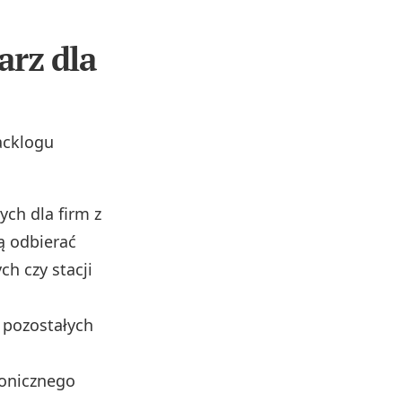
arz dla
acklogu
ch dla firm z
ą odbierać
h czy stacji
 pozostałych
ronicznego