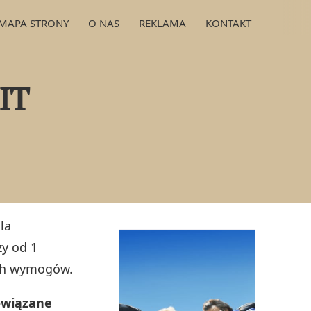
MAPA STRONY
O NAS
REKLAMA
KONTAKT
IT
la
zy od 1
ych wymogów.
bowiązane