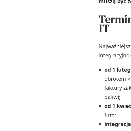
muszą być zg
Termin
IT
Najważniejsz
integracyjno
od 1 luteg
obrotem >2
faktury za
paliw);
od 1 kwiet
firm;
integracja