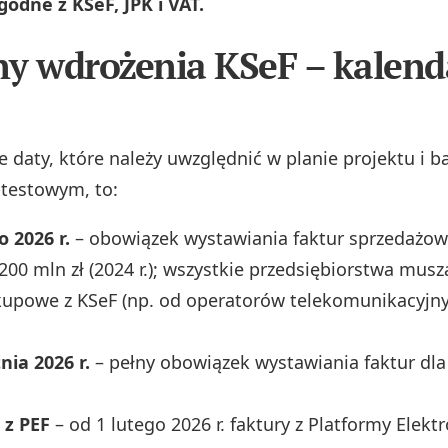
odne z KSeF, JPK i VAT.
y wdrożenia KSeF – kalend
e daty, które należy uwzględnić w planie projektu i b
-testowym, to:
o 2026 r.
– obowiązek wystawiania faktur sprzedażowy
00 mln zł (2024 r.); wszystkie przedsiębiorstwa musz
kupowe z KSeF (np. od operatorów telekomunikacyjnyc
nia 2026 r.
– pełny obowiązek wystawiania faktur dla
 z PEF
– od 1 lutego 2026 r. faktury z Platformy Elekt