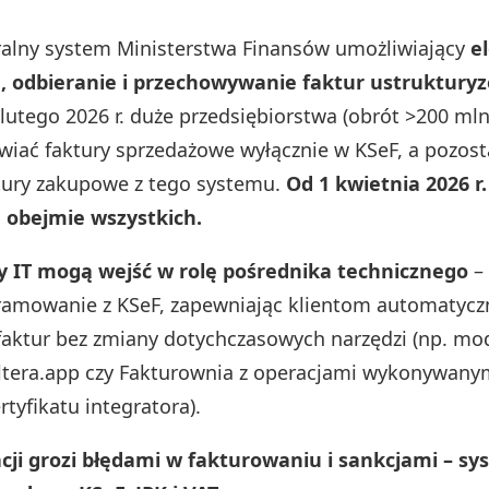
ralny system Ministerstwa Finansów umożliwiający
e
, odbieranie i przechowywanie faktur ustruktur
 lutego 2026 r. duże przedsiębiorstwa (obrót >200 mln 
iać faktury sprzedażowe wyłącznie w KSeF, a pozosta
tury zakupowe z tego systemu.
Od 1 kwietnia 2026 r
 obejmie wszystkich.
 IT mogą wejść w rolę pośrednika technicznego
– 
amowanie z KSeF, zapewniając klientom automatycz
 faktur bez zmiany dotychczasowych narzędzi (np. mo
tera.app czy Fakturownia z operacjami wykonywany
tyfikatu integratora).
cji grozi błędami w fakturowaniu i sankcjami – sy