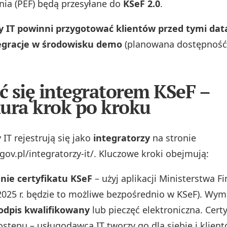
ia (PEF) będą przesyłane do
KSeF 2.0
.
 IT powinni przygotować klientów przed tymi dat
tegracje w środowisku demo
(planowana dostępność
ać się integratorem KSeF –
ura krok po kroku
IT rejestrują się jako
integratorzy
na stronie
gov.pl/integratorzy-it/. Kluczowe kroki obejmują:
ie certyfikatu KSeF
– użyj aplikacji Ministerstwa F
2025 r. będzie to możliwe bezpośrednio w KSeF). Wyma
odpis kwalifikowany
lub pieczęć elektroniczna. Certy
stępu – usługodawca IT tworzy go dla siebie i klient