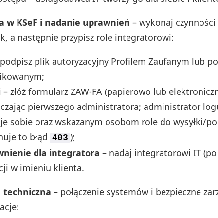
ja w KSeF i nadanie uprawnień
– wykonaj czynności 
ek, a następnie przypisz role integratorowi:
podpisz plik autoryzacyjny Profilem Zaufanym lub 
fikowanym;
i
– złóż formularz ZAW-FA (papierowo lub elektroniczn
czając pierwszego administratora; administrator log
aje sobie oraz wskazanym osobom role do wysyłki/po
inuje to błąd
);
403
nienie dla integratora
– nadaj integratorowi IT (p
ji w imieniu klienta.
a techniczna
– połączenie systemów i bezpieczne zarz
cje: