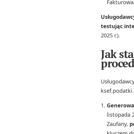
Fakturowan
Usługodawcy
testując in
2025 r.).
Jak st
proced
Usługodawcy 
ksef.podatki.
Generowan
listopada 
Zaufany,
p
kluczem do