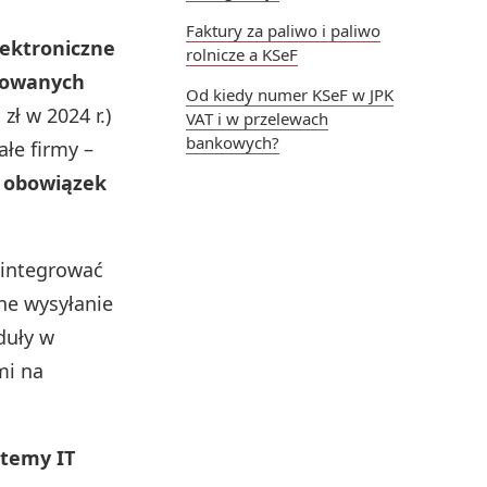
Faktury za paliwo i paliwo
lektroniczne
rolnicze a KSeF
yzowanych
Od kiedy numer KSeF w JPK
zł w 2024 r.)
VAT i w przelewach
bankowych?
łe firmy –
. obowiązek
integrować
ne wysyłanie
duły w
mi na
stemy IT