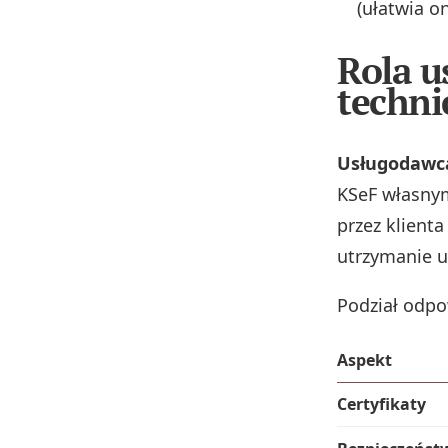
(ułatwia o
Rola u
techni
Usługodawca
KSeF własnym
przez klienta
utrzymanie u
Podział odpo
Aspekt
Certyfikaty