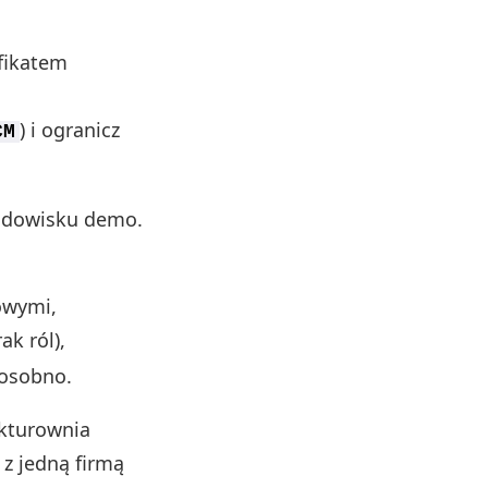
yfikatem
) i ogranicz
CM
rodowisku demo.
owymi,
ak ról),
 osobno.
akturownia
 z jedną firmą