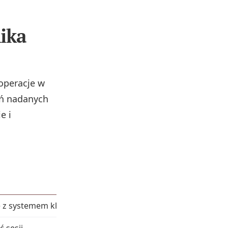
ika
 operacje w
eń nadanych
e i
Obowiązki klienta
e z systemem klienta.
Nadaje uprawnienia integratorowi (
 sesji.