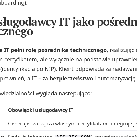
nboarding).
sługodawcy IT jako pośredn
cznego
 IT pełni rolę pośrednika technicznego
, realizując
 certyfikatem, ale wyłącznie na podstawie uprawni
 (identyfikacja po NIP). Klient odpowiada za nadawani
prawnień, a IT – za
bezpieczeństwo
i automatyzację.
wiedzialności wygląda następująco:
Obowiązki usługodawcy IT
Generuje i zarządza własnymi certyfikatami; integruje j
Szyfruje tokeny (np.
), ogranicza ważność