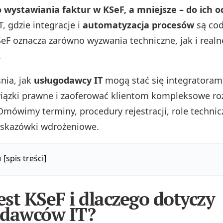
 wystawiania faktur w KSeF, a mniejsze – do ich o
T, gdzie integracje i
automatyzacja procesów
są cod
eF oznacza zarówno wyzwania techniczne, jak i realn
.
nia, jak
usługodawcy IT
mogą stać się integratorami
iązki prawne i zaoferować klientom kompleksowe ro
Omówimy terminy, procedury rejestracji, role technic
wskazówki wdrożeniowe.
u
[spis treści]
jest KSeF i dlaczego dotyczy
odawców IT?