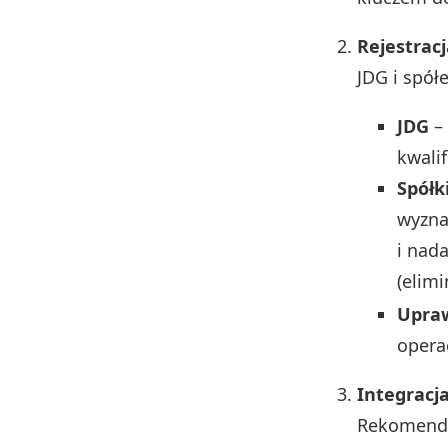
Rejestrac
JDG i spół
JDG
– 
kwali
Spółk
wyzna
i nad
(elim
Upraw
operac
Integracj
Rekomenda