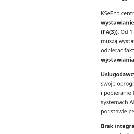
KSeF to cent
wystawianie
(FA(3))
. Od 1
muszą wystaw
odbierać fak
wystawiania
Usługodawcy
swoje oprogr
i pobieranie
systemach Al
podstawie cer
Brak integra