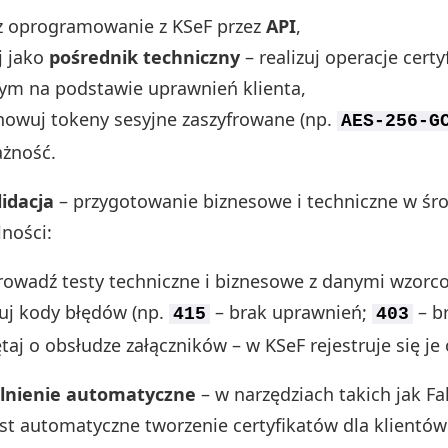
z oprogramowanie z KSeF przez
API
,
j jako
pośrednik techniczny
– realizuj operacje cert
ym na podstawie uprawnień klienta,
howuj tokeny sesyjne zaszyfrowane (np.
AES-256-G
ażność.
lidacja
– przygotowanie biznesowe i techniczne w ś
ności:
rowadź testy techniczne i biznesowe z danymi wzorc
zuj kody błędów (np.
– brak uprawnień;
– br
415
403
taj o obsłudze załączników – w KSeF rejestruje się je
lnienie automatyczne
– w narzędziach takich jak F
st automatyczne tworzenie certyfikatów dla klientów