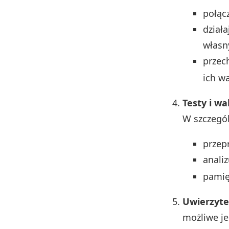
połąc
działa
własn
przec
ich w
Testy i wa
W szczegól
przep
anali
pamię
Uwierzyte
możliwe je