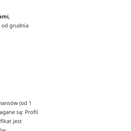
ami,
 od grudnia
inansów (od 1
gane są: Profil
fikat jest
ów.