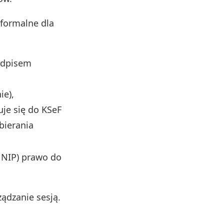
formalne dla
podpisem
ie),
uje się do KSeF
bierania
o NIP) prawo do
ądzanie sesją.