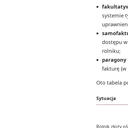
fakultaty
systemie t
uprawnien
samofakt
dostępu w
rolniku;
paragony 
fakturę (w 
Oto tabela 
Sytuacja
Rolnik złoży o