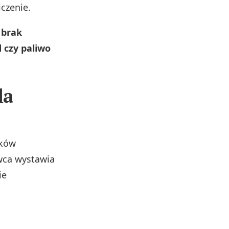
iczenie.
 brak
 czy paliwo
la
ików
ywca wystawia
ie