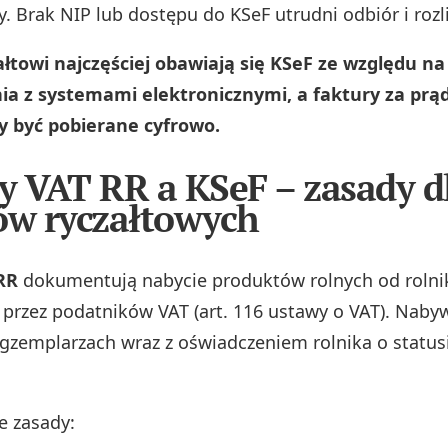
. Brak NIP lub dostępu do KSeF utrudni odbiór i rozl
ałtowi najczęściej obawiają się KSeF ze względu na
ia z systemami elektronicznymi, a faktury za prąd
y być pobierane cyfrowo.
y VAT RR a KSeF – zasady d
ów ryczałtowych
RR
dokumentują nabycie produktów rolnych od roln
 przez podatników VAT (art. 116 ustawy o VAT). Nab
gzemplarzach wraz z oświadczeniem rolnika o status
e zasady: