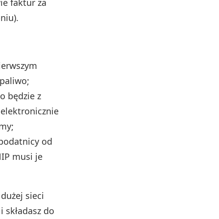
e faktur za
niu).
ierwszym
paliwo;
o będzie z
 elektronicznie
rmy;
 podatnicy od
NIP musi je
dużej sieci
 i składasz do