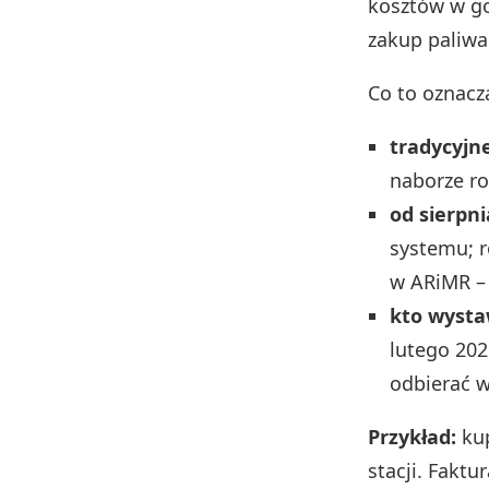
kosztów w go
zakup paliwa
Co to oznacz
tradycyjn
naborze ro
od sierpni
systemu; r
w ARiMR – 
kto wysta
lutego 202
odbierać w
Przykład:
kup
stacji. Faktu