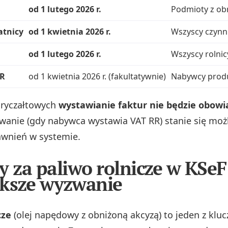
od 1 lutego 2026 r.
Podmioty z obr
atnicy
od 1 kwietnia 2026 r.
Wszyscy czynni
od 1 lutego 2026 r.
Wszyscy rolnicy
RR
od 1 kwietnia 2026 r. (fakultatywnie)
Nabywcy produ
 ryczałtowych
wystawianie faktur nie będzie obow
anie (gdy nabywca wystawia VAT RR) stanie się możl
awnień w systemie.
y za paliwo rolnicze w KSeF
ksze wyzwanie
cze
(olej napędowy z obniżoną akcyzą) to jeden z klu