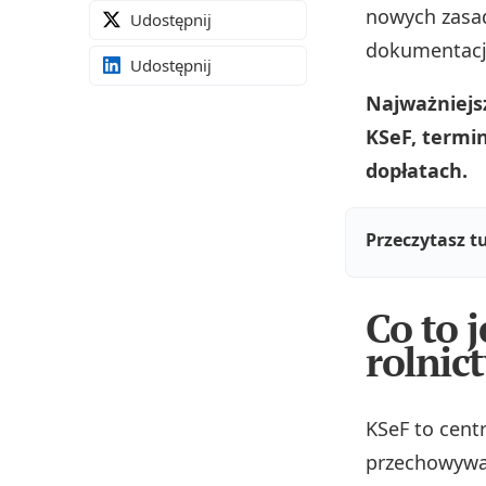
nowych zasad
Udostępnij
dokumentację
Udostępnij
Najważniejs
KSeF, termi
dopłatach.
Przeczytasz t
Co to 
rolnic
KSeF to cent
przechowywan