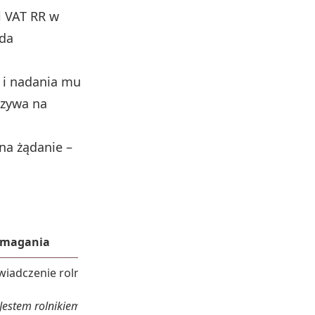
 VAT RR w
ada
 i nadania mu
czywa na
na żądanie –
magania
iadczenie rolnika w KSeF, w tym:
Jestem rolnikiem ryczałtowym…