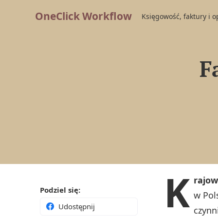
OneClick Workflow
Księgowość, faktury i 
F
K
rajow
Podziel się:
w Pol
Udostępnij
czynn