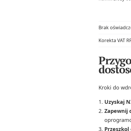
Brak oświadcz
Korekta VAT R
Przygo
dostos
Kroki do wdr
Uzyskaj N
Zapewnij 
oprogramow
Przeszkol