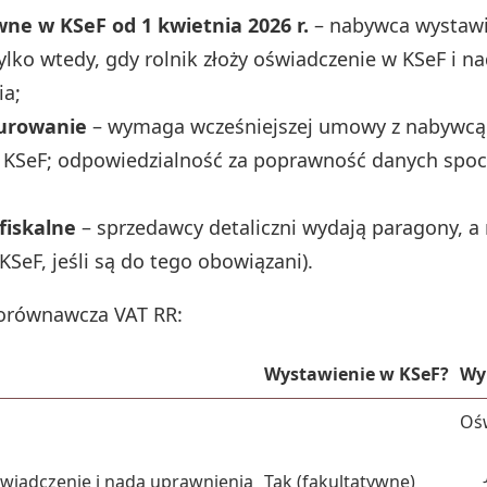
wne w KSeF od 1 kwietnia 2026 r.
– nabywca wystawi
ylko wtedy, gdy rolnik złoży oświadczenie w KSeF i n
ia;
urowanie
– wymaga wcześniejszej umowy z nabywcą
 KSeF; odpowiedzialność za poprawność danych spo
fiskalne
– sprzedawcy detaliczni wydają paragony, a 
KSeF, jeśli są do tego obowiązani).
porównawcza VAT RR:
Wystawienie w KSeF?
Wy
Ośw
świadczenie i nada uprawnienia
Tak (fakultatywne)