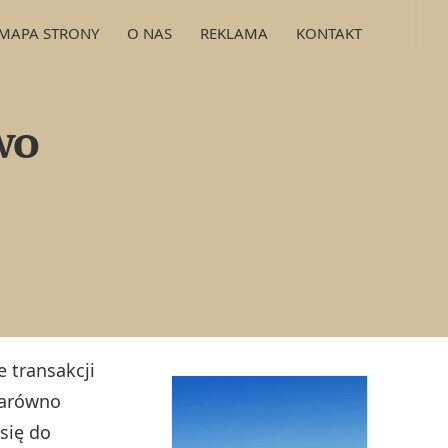
MAPA STRONY
O NAS
REKLAMA
KONTAKT
wo
e transakcji
 zarówno
się do