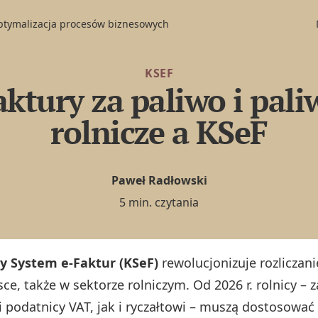
optymalizacja procesów biznesowych
KSEF
aktury za paliwo i pali
rolnicze a KSeF
Paweł Radłowski
5 min. czytania
y System e-Faktur (KSeF)
rewolucjonizuje rozliczani
sce, także w sektorze rolniczym. Od 2026 r. rolnicy –
i podatnicy VAT, jak i ryczałtowi – muszą dostosować 