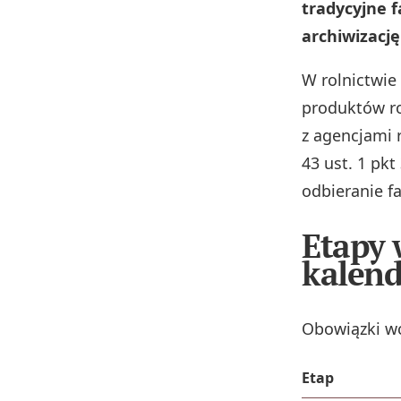
tradycyjne 
archiwizację
W rolnictwie 
produktów ro
z agencjami 
43 ust. 1 pkt
odbieranie f
Etapy 
kalend
Obowiązki wc
Etap