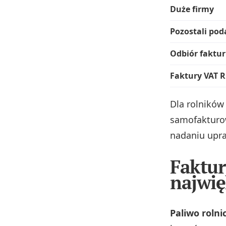
Duże firmy
Pozostali pod
Odbiór faktur
Faktury VAT 
Dla rolników
samofakturow
nadaniu upr
Faktur
najwię
Paliwo rolni