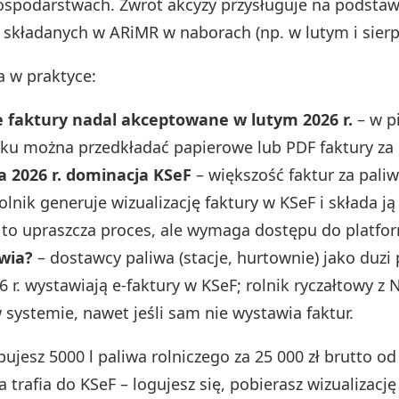
spodarstwach. Zwrot akcyzy przysługuje na podstawi
 składanych w ARiMR w naborach (np. w lutym i sierp
a w praktyce:
e faktury nadal akceptowane w lutym 2026 r.
– w p
ku można przedkładać papierowe lub PDF faktury za 
a 2026 r. dominacja KSeF
– większość faktur za paliw
olnik generuje wizualizację faktury w KSeF i składa ją
to upraszcza proces, ale wymaga dostępu do platfo
wia?
– dostawcy paliwa (stacje, hurtownie) jako duzi
6 r. wystawiają e-faktury w KSeF; rolnik ryczałtowy z 
 systemie, nawet jeśli sam nie wystawia faktur.
ujesz 5000 l paliwa rolniczego za 25 000 zł brutto od 
ra trafia do KSeF – logujesz się, pobierasz wizualizację