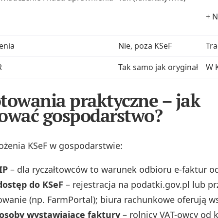
+ N
enia
Nie, poza KSeF
Tra
R
Tak samo jak oryginał
W K
towania praktyczne – jak
ować gospodarstwo?
ożenia KSeF w gospodarstwie:
IP
– dla ryczałtowców to warunek odbioru e-faktur od
dostęp do KSeF
– rejestracja na podatki.gov.pl lub pr
anie (np. FarmPortal); biura rachunkowe oferują ws
 osoby wystawiające faktury
– rolnicy VAT-owcy od k