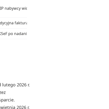
IP nabywcy widoczny w systemie
dycyjna faktura w 2 egz.
SeF po nadaniu uprawnień lub poza KSeF – zgodnie z try
 lutego 2026 r.
zez
parcie.
wietnia 2026 r.