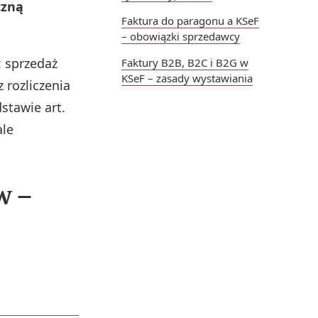
czną
Faktura do paragonu a KSeF
– obowiązki sprzedawcy
: sprzedaż
Faktury B2B, B2C i B2G w
KSeF – zasady wystawiania
z rozliczenia
stawie art.
ale
w –
Kluczowe implikac