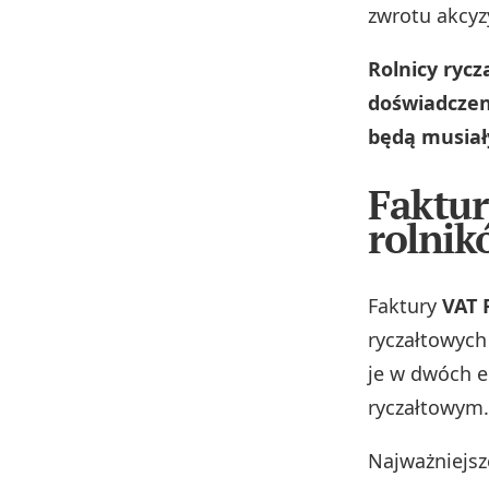
zwrotu akcyzy
Rolnicy rycz
doświadczen
będą musiał
Faktur
rolnik
Faktury
VAT 
ryczałtowych
je w dwóch e
ryczałtowym.
Najważniejsz