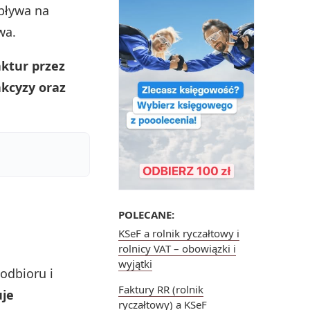
wpływa na
wa.
ktur przez
akcyzy oraz
POLECANE:
KSeF a rolnik ryczałtowy i
rolnicy VAT – obowiązki i
wyjątki
odbioru i
Faktury RR (rolnik
uje
ryczałtowy) a KSeF