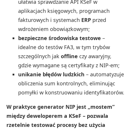
ułatwia sprawdzanie API KSeF w
aplikacjach księgowych, programach
fakturowych i systemach
ERP
przed
wdrożeniem obowiązkowym;
bezpieczne środowiska testowe
–
idealne do testów FA3, w tym trybów
szczególnych jak
offline
czy awaryjny,
gdzie wymagane są certyfikaty z NIP‑em;
unikanie błędów ludzkich
– automatyzuje
obliczenia sum kontrolnych, eliminując
pomyłki w konstruowaniu identyfikatorów.
W praktyce generator NIP jest „mostem”
między deweloperem a KSeF – pozwala
rzetelnie testować procesy bez użycia