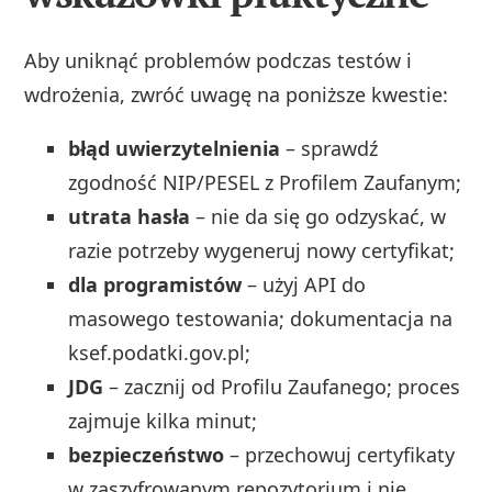
Aby uniknąć problemów podczas testów i
wdrożenia, zwróć uwagę na poniższe kwestie:
błąd uwierzytelnienia
– sprawdź
zgodność NIP/PESEL z Profilem Zaufanym;
utrata hasła
– nie da się go odzyskać, w
razie potrzeby wygeneruj nowy certyfikat;
dla programistów
– użyj API do
masowego testowania; dokumentacja na
ksef.podatki.gov.pl;
JDG
– zacznij od Profilu Zaufanego; proces
zajmuje kilka minut;
bezpieczeństwo
– przechowuj certyfikaty
w zaszyfrowanym repozytorium i nie