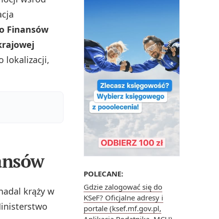
acja
o Finansów
krajowej
 lokalizacji,
nansów
POLECANE:
Gdzie zalogować się do
adal krąży w
KSeF? Oficjalne adresy i
Ministerstwo
portale (ksef.mf.gov.pl,