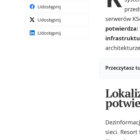
Udostępnij
przed
serwerów KS
Udostępnij
potwierdza: 
Udostępnij
infrastruktu
architekturz
Przeczytasz t
Lokali
potwie
Dezinformac
sieci. Resor