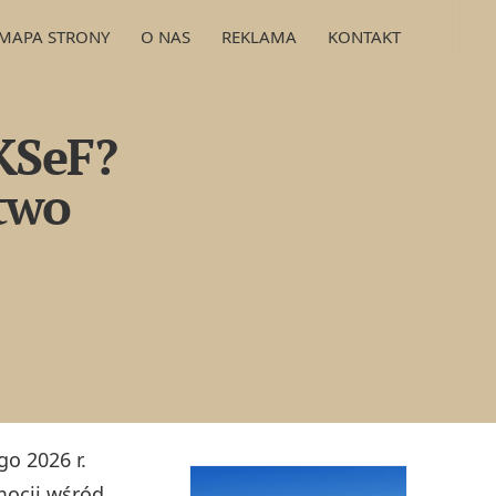
MAPA STRONY
O NAS
REKLAMA
KONTAKT
 KSeF?
stwo
o 2026 r.
mocji wśród