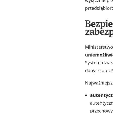
wyłącznie pr
przedsiębior
Bezpie
zabezp
Ministerstwo
uniemożliwi
System działa
danych do US
Najważniejsz
autentycz
autentyczn
przechowy