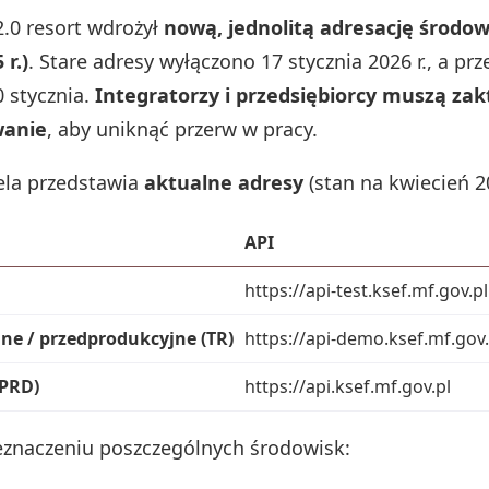
2.0 resort wdrożył
nową, jednolitą adresację środow
 r.)
. Stare adresy wyłączono 17 stycznia 2026 r., a pr
0 stycznia.
Integratorzy i przedsiębiorcy muszą za
anie
, aby uniknąć przerw w pracy.
ela przedstawia
aktualne adresy
(stan na kwiecień 20
API
https://api-test.ksef.mf.gov.pl
ne / przedprodukcyjne (TR)
https://api-demo.ksef.mf.gov.
(PRD)
https://api.ksef.mf.gov.pl
eznaczeniu poszczególnych środowisk: