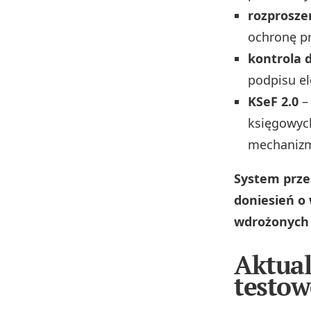
rozprosze
ochronę pr
kontrola 
podpisu el
KSeF 2.0
– 
księgowych
mechanizma
System przes
doniesień o
wdrożonych 
Aktual
testow