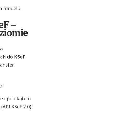
ym modelu.
eF –
ziomie
ia
ych do KSeF
.
ransfer
o:
ie i pod kątem
(API KSeF 2.0) i