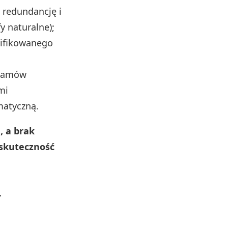
e redundancję i
y naturalne);
lifikowanego
ogramów
mi
matyczną.
, a brak
 skuteczność
–