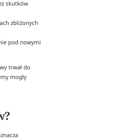
bez skutków
ach zbliżonych
cznie pod nowymi
wy trwał do
firmy mogły
w?
oznacza