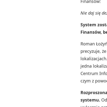
Finansów:
Nie daj się d
System zost
Finansów, b
Roman Łożyń
precyzuje, że
lokalizacjach
jedna lokali
Centrum Info
czym z powod
Rozproszona
systemu.
Od 