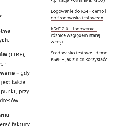
Aplikacja Podatnika, MCU)
Logowanie do KSeF demo i
e
do środowiska testowego
KSeF 2.0 – logowanie i
stwa
różnice względem starej
ych.
wersji
Środowisko testowe i demo
ów (CIRF)
,
KSeF – jak z nich korzystać?
ych
awarie
– gdy
jest także
punkt, przy
adresów.
aniu
erać faktury