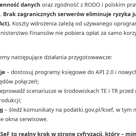
renność danych
oraz zgodność z RODO i polskim p
.
Brak zagranicznych serwerów eliminuje ryzyka j
ct).
Koszty wdrożenia zależą od używanego oprogr
nisterstwo Finansów nie pobiera opłat za samo korzy
my następujące działania przygotowawcze:
je
– dostosuj programy księgowe do API 2.0 i nowyc
łędów połączeń;
zeprowadź scenariusze w środowiskach TE i TR przed
rodukcji;
g
– śledź komunikaty na podatki.gov.pl/ksef, w tym
ne okna serwisowe.
eF to realny krok w stronę cyfryzacji, który – mi