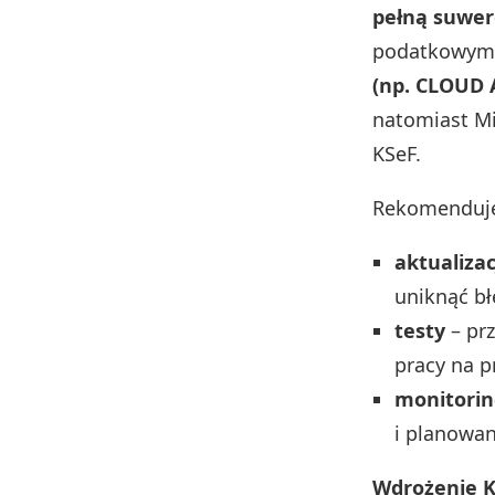
pełną suwe
podatkowym
(np. CLOUD A
natomiast Mi
KSeF.
Rekomenduje
aktualizac
uniknąć b
testy
– pr
pracy na p
monitorin
i planowa
Wdrożenie KS