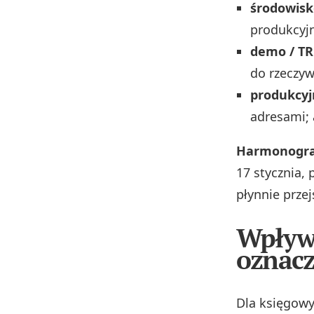
środowisk
produkcyj
demo / TR
do rzeczyw
produkcyj
adresami; 
Harmonogra
17 stycznia, 
płynnie prze
Wpływ 
oznacz
Dla księgowy