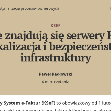
optymalizacja procesów biznesowych
KSEF
 znajdują się serwery
alizacja i bezpieczeń
infrastruktury
Paweł Radłowski
4 min. czytania
y System e‑Faktur (KSeF)
to obowiązkowy od 1 luteg
m elektronicznego obiegu faktur, który budzi wiele e