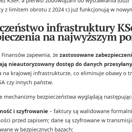
zez KSeF, a pierwsi zobowiązani do wystawiania (duzi
cy z limitem obrotu z 2024 r.) już funkcjonują w now
czeństwo infrastruktury KS
ieczenia na najwyższym po
 Finansów zapewnia, że
zastosowane zabezpieczen
ają nieautoryzowany dostęp do danych przesyłan
 na krajowej infrastrukturze, co eliminuje obawy o t
A czy innych państw.
e mechanizmy bezpieczeństwa wyglądają następując
ność i szyfrowanie
– faktury są walidowane formaln
ości przed zapisem; dane są szyfrowane w transmisji 
wane w bezpiecznych bazach;