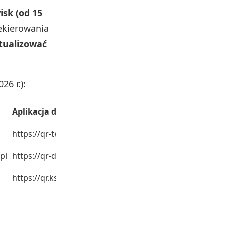
isk (od 15
zekierowania
ktualizować
26 r.):
Aplikacja do wizualizacji kodów QR
Aplikacja podat
https://qr-test.ksef.mf.gov.pl
https://ap-test.ks
pl
https://qr-demo.ksef.mf.gov.pl
https://ap-demo.
https://qr.ksef.mf.gov.pl
https://ap.ksef.m