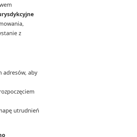
rawem
urysdykcyjne
amowania,
stanie z
h adresów, aby
 rozpoczęciem
 mapę utrudnień
mo