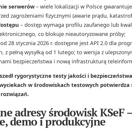
nie serwerów
– wiele lokalizacji w Polsce gwarantuj
zed zagrożeniami fizycznymi (awarie prądu, katastrof
dostępu
– dostęp wymaga profilu zaufanego lub kwa
ektronicznego, co blokuje nieautoryzowane próby;
od 28 stycznia 2026 r. dostępne jest API 2.0 dla pr
, z pełną wysyłką od 1 lutego; to wersja z ulepszony
mi bezpieczeństwa i nową infrastrukturą teleinfor
zedł rygorystyczne testy jakości i bezpieczeństwa
 wyciekach w środowiskach testowych potwierdza
rozwiązań.
ne adresy środowisk KSeF 
e, demo i produkcyjne