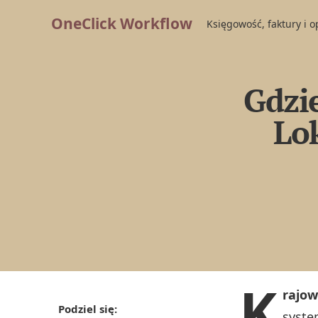
OneClick Workflow
Księgowość, faktury i 
Gdzie
Lok
K
rajow
Podziel się:
syste