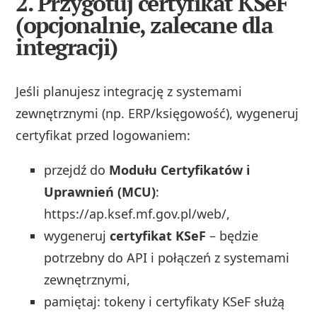
2. Przygotuj certyfikat KSeF
(opcjonalnie, zalecane dla
integracji)
Jeśli planujesz integrację z systemami
zewnętrznymi (np. ERP/księgowość), wygeneruj
certyfikat przed logowaniem:
przejdź do
Modułu Certyfikatów i
Uprawnień (MCU)
:
https://ap.ksef.mf.gov.pl/web/,
wygeneruj
certyfikat KSeF
– będzie
potrzebny do API i połączeń z systemami
zewnętrznymi,
pamiętaj: tokeny i certyfikaty KSeF służą