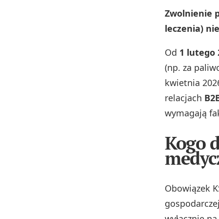
Zwolnienie p
leczenia) ni
Od
1 lutego 
(np. za paliw
kwietnia 202
relacjach
B2
wymagają fak
Kogo d
medyc
Obowiązek KS
gospodarczej
wyłącznie na