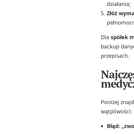
działania;
Złóż wyma
pełnomocni
Dla
spółek 
backup danyc
przepisach.
Najczę
medyc
Poniżej znajd
wątpliwości:
Błąd: „zwo