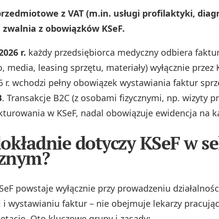
rzedmiotowe z VAT (m.in. usługi profilaktyki, diagn
e zwalnia z obowiązków KSeF.
2026 r.
każdy przedsiębiorca medyczny odbiera faktu
o, media, leasing sprzętu, materiały) wyłącznie przez 
6 r. wchodzi pełny obowiązek wystawiania faktur sp
B
. Transakcje B2C (z osobami fizycznymi, np. wizyty p
turowania w KSeF, nadal obowiązuje ewidencja na kas
okładnie dotyczy KSeF w se
znym?
eF powstaje wyłącznie przy prowadzeniu działalnośc
 i wystawianiu faktur – nie obejmuje lekarzy pracują
 etacie. Oto kluczowe grupy i zasady: