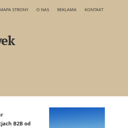
MAPA STRONY
O NAS
REKLAMA
KONTAKT
wek
ur
cjach B2B od