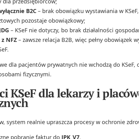
 dla przedsiębiorców;
wyłącznie B2C
– brak obowiązku wystawiania w KSeF,
sztowych pozostaje obowiązkowy;
 JDG
– KSeF nie dotyczy, bo brak działalności gospodarc
 z NFZ
– zawsze relacja B2B, więc pełny obowiązek w
SeF.
e dla pacjentów prywatnych nie wchodzą do KSeF, o 
 osobami fizycznymi.
ci KSeF dla lekarzy i placó
znych
 system realnie upraszcza procesy w ochronie zdro
zne pobranie faktur do
JPK_V7
,