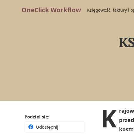
OneClick Workflow
Księgowość, faktury i 
KS
K
rajow
Podziel się:
przed
Udostępnij
koszt