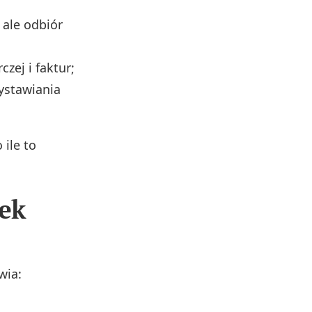
 ale odbiór
zej i faktur;
ystawiania
ile to
wek
wia: