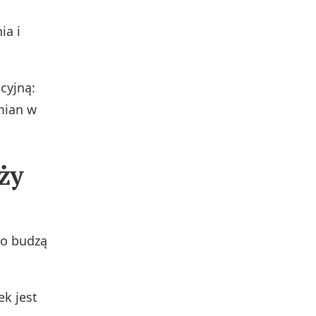
ia i
cyjną:
mian w
ży
to budzą
k jest