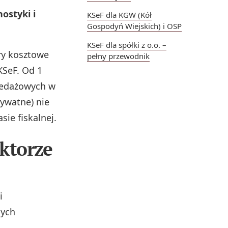
ostyki i
KSeF dla KGW (Kół
Gospodyń Wiejskich) i OSP
KSeF dla spółki z o.o. –
ry kosztowe
pełny przewodnik
KSeF. Od 1
rzedażowych w
rywatne) nie
ie fiskalnej.
ktorze
i
cych