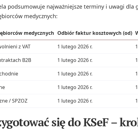
ela podsumowuje najważniejsze terminy i uwagi dla
iębiorców medycznych:
iębiorców medycznych
Odbiór faktur kosztowych (od)
W
olnieni z VAT
1 lutego 2026 r.
1
ntraktach B2B
1 lutego 2026 r.
1
chodnie
1 lutego 2026 r.
1
ne
1 lutego 2026 r.
1
czne / SPZOZ
1 lutego 2026 r.
1
zygotować się do KSeF – kro