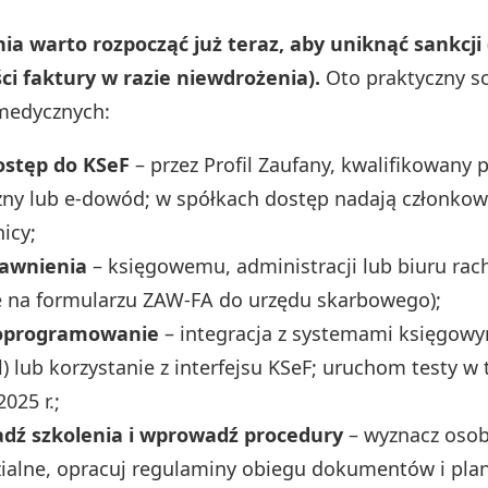
ia warto rozpocząć już teraz, aby uniknąć sankcji
i faktury w razie niewdrożenia).
Oto praktyczny s
medycznych:
ostęp do KSeF
– przez Profil Zaufany, kwalifikowany 
zny lub e-dowód; w spółkach dostęp nadają członkow
icy;
awnienia
– księgowemu, administracji lub biuru r
e na formularzu ZAW-FA do urzędu skarbowego);
 oprogramowanie
– integracja z systemami księgowy
l) lub korzystanie z interfejsu KSeF; uruchom testy w
2025 r.;
dź szkolenia i wprowadź procedury
– wyznacz oso
alne, opracuj regulaminy obiegu dokumentów i plan