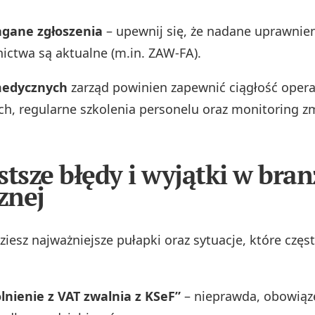
gane zgłoszenia
– upewnij się, że nadane uprawnien
ctwa są aktualne (m.in. ZAW-FA).
medycznych
zarząd powinien zapewnić ciągłość opera
h, regularne szkolenia personelu oraz monitoring z
stsze błędy i wyjątki w bran
znej
ziesz najważniejsze pułapki oraz sytuacje, które częs
lnienie z VAT zwalnia z KSeF”
– nieprawda, obowiąze