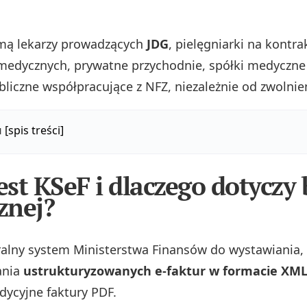
mą lekarzy prowadzących
JDG
, pielęgniarki na kontra
edycznych, prywatne przychodnie, spółki medyczne
liczne współpracujące z NFZ, niezależnie od zwolnie
u
[spis treści]
jest KSeF i dlaczego dotyczy
znej?
ralny system Ministerstwa Finansów do wystawiania, 
ania
ustrukturyzowanych e-faktur w formacie XM
dycyjne faktury PDF.