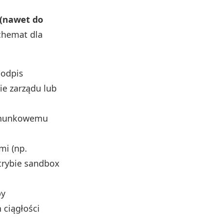
 (nawet do
chemat dla
podpis
ie zarządu lub
achunkowemu
mi (np.
 trybie sandbox
by
 ciągłości