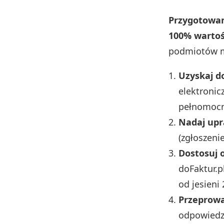
Przygotowan
100% wartośc
podmiotów 
Uzyskaj d
elektronic
pełnomocn
Nadaj upr
(zgłoszeni
Dostosuj
doFaktur.p
od jesieni 
Przeprowa
odpowiedzi