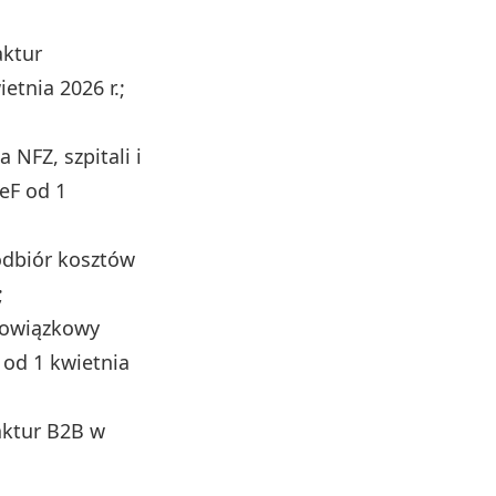
aktur
etnia 2026 r.;
a NFZ, szpitali i
eF od 1
odbiór kosztów
;
owiązkowy
 od 1 kwietnia
aktur B2B w