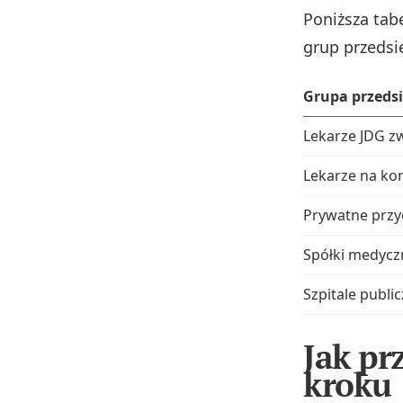
Poniższa tab
grup przeds
Grupa przeds
Lekarze JDG zw
Lekarze na ko
Prywatne przy
Spółki medycz
Szpitale publi
Jak pr
kroku