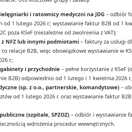
pielęgniarki i ratownicy medyczni na JDG
– odbiór f
 od 1 lutego 2026 r.; wystawianie faktur B2B od 1 kwi
2C poza KSeF (niezależnie od zwolnienia z VAT);
 z NFZ lub innymi podmiotami
– faktury za usługi dl
 to relacje B2B, więc obowiązkowe wystawianie w KS
26 r.;
gabinety i przychodnie
– pełne korzystanie z KSeF (
nie B2B) odpowiednio od 1 lutego i 1 kwietnia 2026 r.
dyczne (sp. z o.o., partnerskie, komandytowe)
– ob
ztów od 1 lutego 2026 r. oraz wystawianie faktur B2B
ubliczne (szpitale, SPZOZ)
– odbiór i wystawianie f
iecznością wdrożenia procedur wewnętrznych.