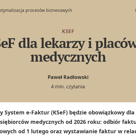
optymalizacja procesów biznesowych
KSEF
eF dla lekarzy i placó
medycznych
Paweł Radłowski
4 min. czytania
y System e-Faktur (KSeF) będzie obowiązkowy dla
siębiorców medycznych od 2026 roku: odbiór fakt
owych od 1 lutego oraz wystawianie faktur w rela