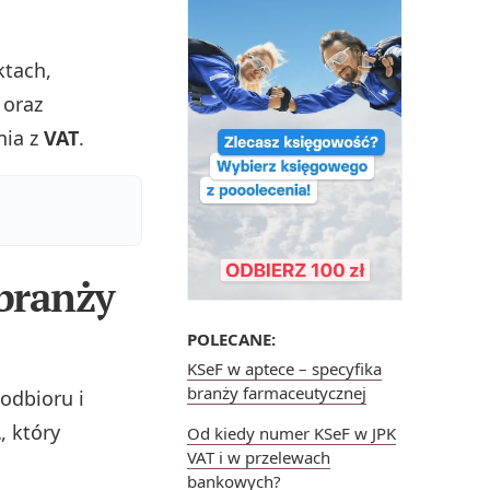
ktach,
 oraz
nia z
VAT
.
 branży
POLECANE:
KSeF w aptece – specyfika
branży farmaceutycznej
odbioru i
L
, który
Od kiedy numer KSeF w JPK
VAT i w przelewach
bankowych?