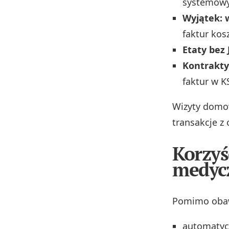
systemowy
Wyjątek: 
faktur ko
Etaty bez
Kontrakty
faktur w K
Wizyty domow
transakcje z
Korzyś
medyc
Pomimo obaw,
automatyc