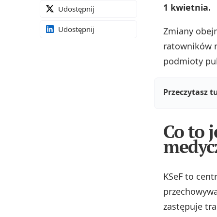
1 kwietnia.
Udostępnij
Udostępnij
Zmiany obej
ratowników m
podmioty pub
Przeczytasz t
Co to 
medyc
KSeF to cent
przechowyw
zastępuje tra