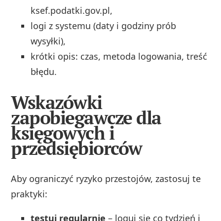
ksef.podatki.gov.pl,
logi z systemu (daty i godziny prób
wysyłki),
krótki opis: czas, metoda logowania, treść
błędu.
Wskazówki
zapobiegawcze dla
księgowych i
przedsiębiorców
Aby ograniczyć ryzyko przestojów, zastosuj te
praktyki:
testuj regularnie
– loguj się co tydzień i