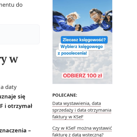
umentu do
ry w
a daty
POLECANE:
znaje się
Data wystawienia, data
F i otrzymał
sprzedaży i data otrzymania
faktury w KSeF
Czy w KSeF można wystawić
znaczenia –
fakturę z datą wsteczną?