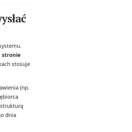
wysłać
 systemu.
 stronie
kach stosuje
awienia (np.
ębiorca
 strukturą
go dnia