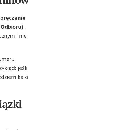
doręczenie
Odbioru).
znym i nie
numeru
ykład: jeśli
ździernika o
iązki