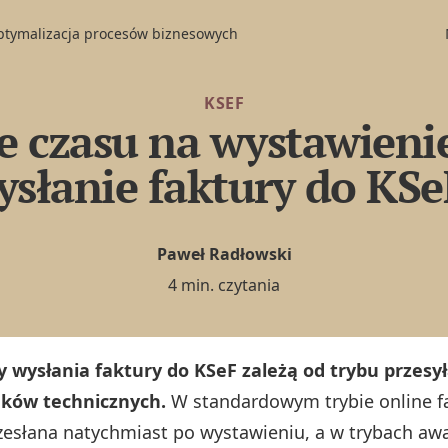
optymalizacja procesów biznesowych
KSEF
le czasu na wystawienie
ysłanie faktury do KSe
Paweł Radłowski
4 min. czytania
 wysłania faktury do KSeF zależą od trybu przesył
ków technicznych.
W standardowym trybie online f
zesłana natychmiast po wystawieniu, a w trybach aw