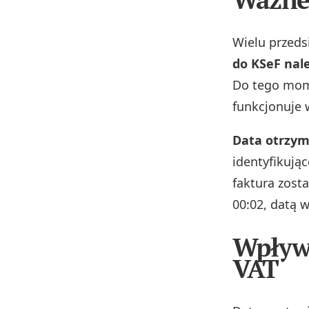
Wielu przeds
do KSeF nal
Do tego mom
funkcjonuje 
Data otrzym
identyfikując
faktura zosta
00:02, datą 
Wpływ 
VAT