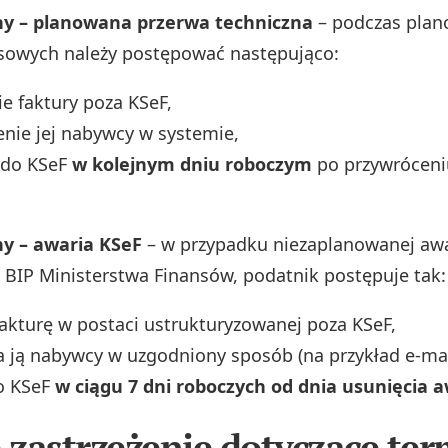
ny – planowana przerwa techniczna
– podczas pla
sowych należy postępować następująco:
e faktury poza KSeF,
nie jej nabywcy w systemie,
 do KSeF
w kolejnym dniu roboczym
po przywróceniu
ny – awaria KSeF
– w przypadku niezaplanowanej awa
 BIP Ministerstwa Finansów, podatnik postępuje tak:
akturę w postaci ustrukturyzowanej poza KSeF,
 ją nabywcy w uzgodniony sposób (na przykład e‑ma
do KSeF
w ciągu 7 dni roboczych od dnia usunięcia a
zastrzeżenie dotyczące te