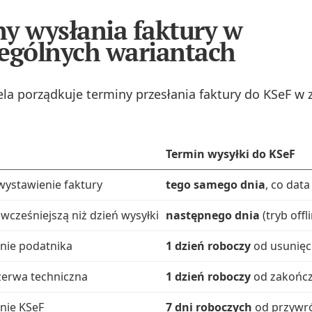
y wysłania faktury w
ególnych wariantach
ela porządkuje terminy przesłania faktury do KSeF w 
Termin wysyłki do KSeF
ystawienie faktury
tego samego dnia
, co dat
 wcześniejszą niż dzień wysyłki
następnego dnia
(tryb offl
onie podatnika
1 dzień roboczy
od usunięc
erwa techniczna
1 dzień roboczy
od zakończ
nie KSeF
7 dni roboczych
od przywró