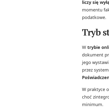
liczy się wy
momentu fakt
podatkowe.
Tryb s
W
trybie onl
dokument prz
jego wystawi
przez system
Poświadczen
W praktyce o
choć zintegr
minimum.