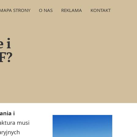
MAPA STRONY
O NAS
REKLAMA
KONTAKT
 i
F?
ania i
aktura musi
aryjnych