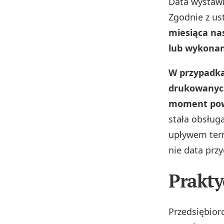
Data wystawi
Zgodnie z us
miesiąca na
lub wykonan
W przypadka
drukowanych
moment pow
stała obsług
upływem term
nie data pr
Prakty
Przedsiębior