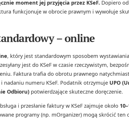
łącznie moment jej przyjęcia przez KSeF.
Dopiero od
ura funkcjonuje w obrocie prawnym i wywołuje sku
tandardowy – online
ine
, który jest standardowym sposobem wystawiania 
esyłany jest do KSeF w czasie rzeczywistym, bezpoś
eniu. Faktura trafia do obrotu prawnego natychmiast
 i nadaniu numeru KSeF. Podatnik otrzymuje
UPO (U
ie Odbioru)
potwierdzające skuteczne doręczenie.
bsługa i przesłanie faktury w KSeF zajmuje około
10–
owane programy (np. mOrganizer) mogą skrócić ten 