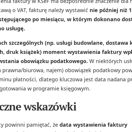
enia faktury w KSeF ma bezpośrednie znaczenie dla r
tawą o VAT, fakturę należy wystawić
nie później niż 1
stępującego po miesiącu, w którym dokonano do
o usługę.
ch szczególnych (np. usługi budowlane, dostawa 
, druk książek) moment wystawienia faktury wp
stania obowiązku podatkowego.
W niektórych usł
a prawna/biurowa, najem) obowiązek podatkowy pow
inu płatności, dlatego kluczowa jest data nadana pr
zygotowania w programie księgowym.
czne wskazówki
cy powinni pamiętać, że
data wystawienia faktury