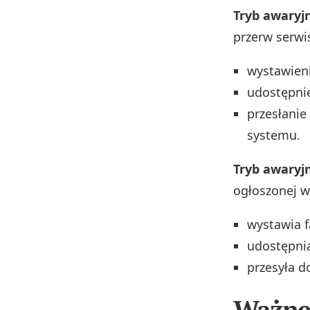
Tryb awaryj
przerw serwi
wystawieni
udostępnie
przesłanie
systemu.
Tryb awaryj
ogłoszonej w
wystawia f
udostępnia
przesyła 
Ważne 