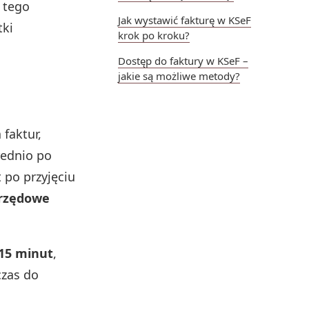
 tego
Jak wystawić fakturę w KSeF
tki
krok po kroku?
Dostęp do faktury w KSeF –
jakie są możliwe metody?
faktur,
rednio po
 po przyjęciu
rzędowe
15 minut
,
czas do