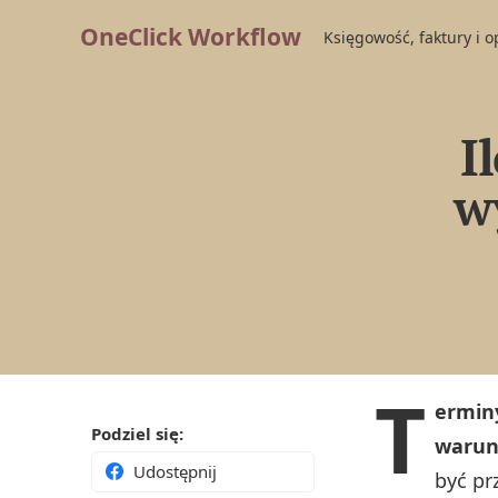
OneClick Workflow
Księgowość, faktury i 
I
w
T
erminy
Podziel się:
warun
Udostępnij
być pr