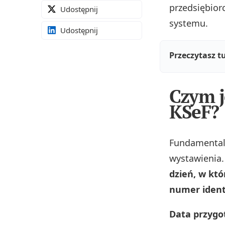
przedsiębior
Udostępnij
systemu.
Udostępnij
Przeczytasz t
Czym j
KSeF?
Fundamentaln
wystawienia
dzień, w kt
numer ident
Data przygo