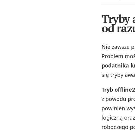
Tryby 
od raz
Nie zawsze p
Problem mo
podatnika l
się tryby awa
Tryb offline
z powodu pro
powinien wys
logiczną ora
roboczego po