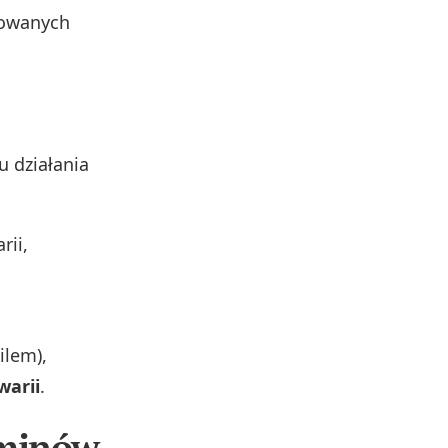
nowanych
 działania
rii,
ilem),
warii
.
rminów