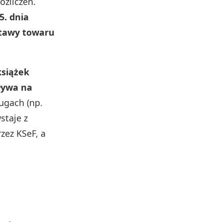
ozliczeń.
5. dnia
stawy towaru
książek
ływa na
ugach (np.
staje z
zez KSeF, a