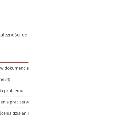
zależności od
a w dokumencie
ine24)
ia problemu
enia prac serwisowych
cenia działania systemu