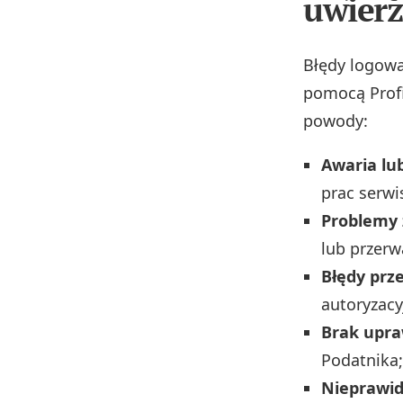
uwierz
Błędy logowa
pomocą Profi
powody:
Awaria lu
prac serwi
Problemy 
lub przerw
Błędy prz
autoryzacy
Brak upr
Podatnika;
Nieprawid