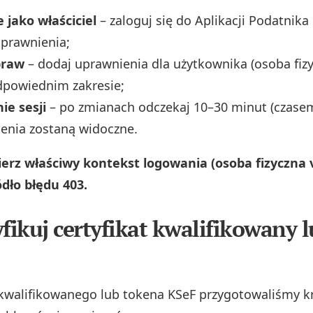
 jako właściciel
– zaloguj się do Aplikacji Podatnika
prawnienia;
praw
– dodaj uprawnienia dla użytkownika (osoba fiz
dpowiednim zakresie;
ie sesji
– po zmianach odczekaj 10–30 minut (czasem 
enia zostaną widoczne.
rz właściwy kontekst logowania (osoba fizyczna v
ódło błędu 403.
yfikuj certyfikat kwalifikowany 
kwalifikowanego lub tokena KSeF przygotowaliśmy k