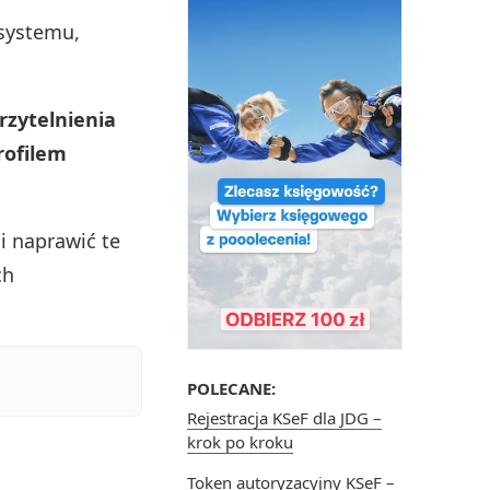
 systemu,
rzytelnienia
rofilem
i naprawić te
ch
POLECANE:
Rejestracja KSeF dla JDG –
krok po kroku
Token autoryzacyjny KSeF –