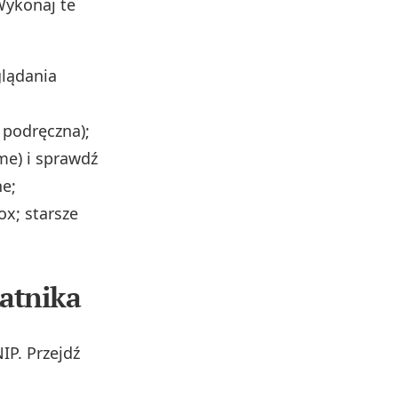
Wykonaj te
glądania
 podręczna);
me) i sprawdź
he;
ox; starsze
datnika
IP. Przejdź