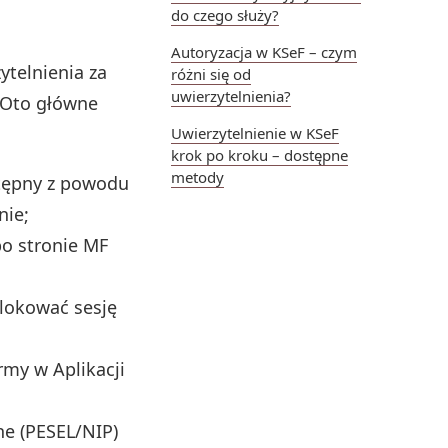
do czego służy?
Autoryzacja w KSeF – czym
ytelnienia za
różni się od
uwierzytelnienia?
 Oto główne
Uwierzytelnienie w KSeF
krok po kroku – dostępne
metody
tępny z powodu
nie;
po stronie MF
blokować sesję
my w Aplikacji
ne (PESEL/NIP)