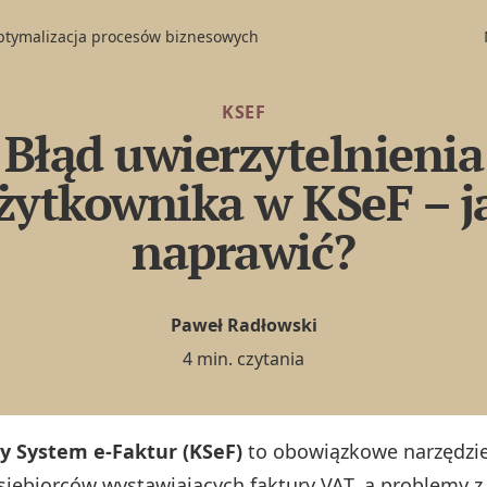
optymalizacja procesów biznesowych
KSEF
Błąd uwierzytelnienia
żytkownika w KSeF – j
naprawić?
Paweł Radłowski
4 min. czytania
y System e-Faktur (KSeF)
to obowiązkowe narzędzie
siębiorców wystawiających faktury VAT, a problemy z