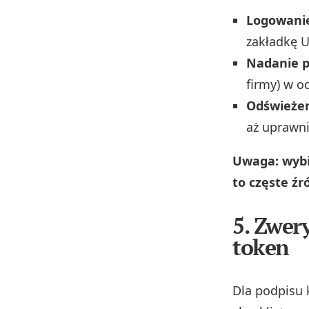
Logowanie
zakładkę U
Nadanie 
firmy) w o
Odświeżen
aż uprawni
Uwaga: wybie
to częste źr
5. Zwer
token
Dla podpisu 