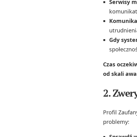
Serwisy m
komunikaty
Komunikat
utrudnieni
Gdy syste
społecznoś
Czas oczekiw
od skali awar
2. Zwery
Profil Zaufa
problemy:
Sprawdź 