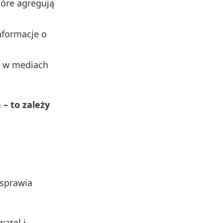
tóre agregują
nformacje o
MF w mediach
– to zależy
 sprawia
atel i