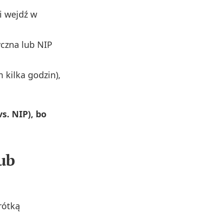
 i wejdź w
yczna lub NIP
kilka godzin),
s. NIP), bo
lub
rótką