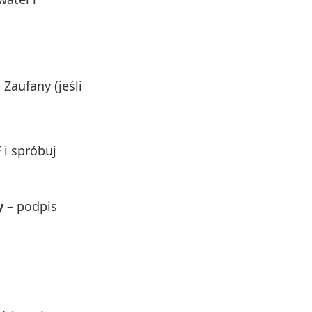
Zaufany (jeśli
 i spróbuj
y
– podpis