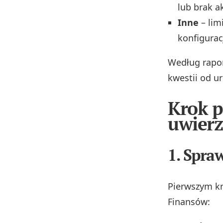
lub brak a
Inne
– lim
konfigurac
Według rapor
kwestii od u
Krok p
uwierz
1. Spra
Pierwszym kr
Finansów: