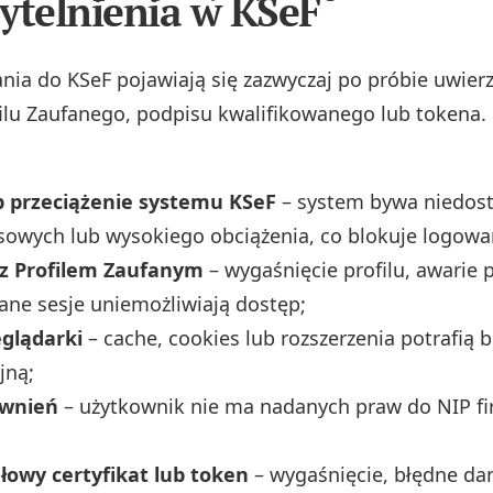
ytelnienia w KSeF
nia do KSeF pojawiają się zazwyczaj po próbie uwierz
lu Zaufanego, podpisu kwalifikowanego lub tokena.
b przeciążenie systemu KSeF
– system bywa niedos
sowych lub wysokiego obciążenia, co blokuje logowa
z Profilem Zaufanym
– wygaśnięcie profilu, awarie 
ane sesje uniemożliwiają dostęp;
eglądarki
– cache, cookies lub rozszerzenia potrafią 
jną;
awnień
– użytkownik nie ma nadanych praw do NIP fir
łowy certyfikat lub token
– wygaśnięcie, błędne da