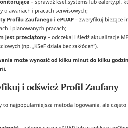
onitorujące
– sprawdź ksef.systems lub ealerty.pl, k
 o awariach i pracach serwisowych;
y Profilu Zaufanego i ePUAP
– zweryfikuj bieżące i
ach i planowanych pracach;
m jest przeciążony
– odczekaj i śledź aktualizacje 
ciowych (np. „KSeF działa bez zakłóceń”).
ania może wynosić od kilku minut do kilku godzin 
ii.
fikuj i odśwież Profil Zaufany
ny to najpopularniejsza metoda logowania, ale często
ważność
– zaloguj się na ePUAP lub w aplikacji mObyw