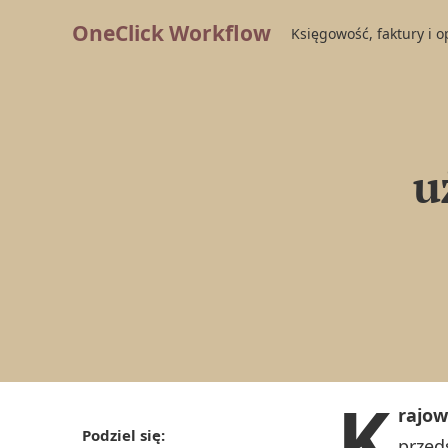
OneClick Workflow
Księgowość, faktury i 
u
K
rajow
Podziel się:
przed