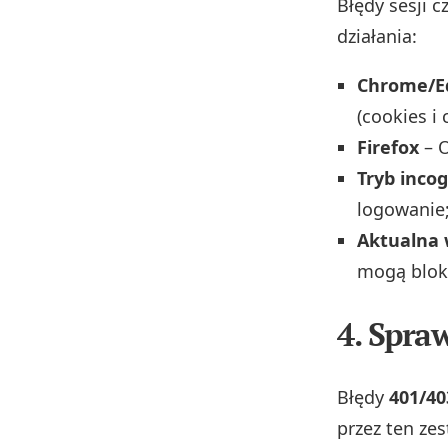
Błędy sesji 
działania:
Chrome/E
(cookies i
Firefox
– O
Tryb incog
logowanie;
Aktualna 
mogą bloko
4. Spra
Błędy
401/40
przez ten zes