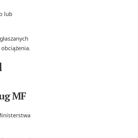
o lub
zgłaszanych
 obciążenia.
d
ług MF
Ministerstwa