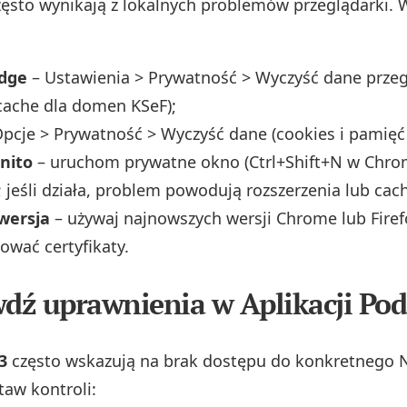
często wynikają z lokalnych problemów przeglądarki. 
dge
– Ustawienia > Prywatność > Wyczyść dane prze
 cache dla domen KSeF);
pcje > Prywatność > Wyczyść dane (cookies i pamięć
nito
– uruchom prywatne okno (Ctrl+Shift+N w Chro
 jeśli działa, problem powodują rozszerzenia lub cac
wersja
– używaj najnowszych wersji Chrome lub Firef
wać certyfikaty.
wdź uprawnienia w Aplikacji Po
3
często wskazują na brak dostępu do konkretnego N
taw kontroli: