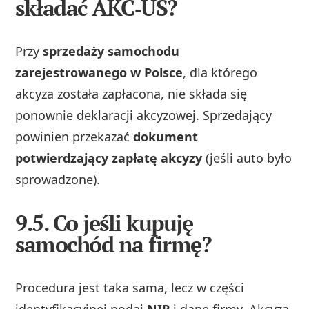
składać AKC‑US?
Przy
sprzedaży samochodu
zarejestrowanego w Polsce
, dla którego
akcyza została zapłacona, nie składa się
ponownie deklaracji akcyzowej. Sprzedający
powinien przekazać
dokument
potwierdzający zapłatę akcyzy
(jeśli auto było
sprowadzone).
9.5. Co jeśli kupuję
samochód na firmę?
Procedura jest taka sama, lecz w części
identyfikacyjnej podaj
NIP
i dane firmy. Akcyza