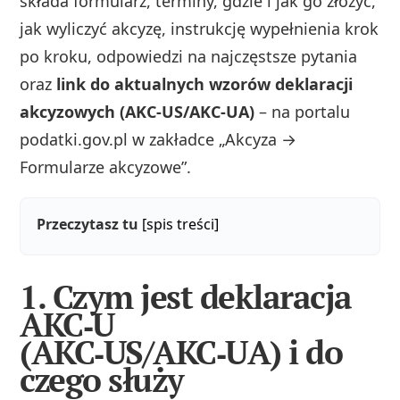
składa formularz, terminy, gdzie i jak go złożyć,
jak wyliczyć akcyzę, instrukcję wypełnienia krok
po kroku, odpowiedzi na najczęstsze pytania
oraz
link do aktualnych wzorów deklaracji
akcyzowych (AKC‑US/AKC‑UA)
– na portalu
podatki.gov.pl w zakładce „Akcyza →
Formularze akcyzowe”.
Przeczytasz tu
[spis treści]
1. Czym jest deklaracja
AKC‑U
(AKC‑US/AKC‑UA) i do
czego służy