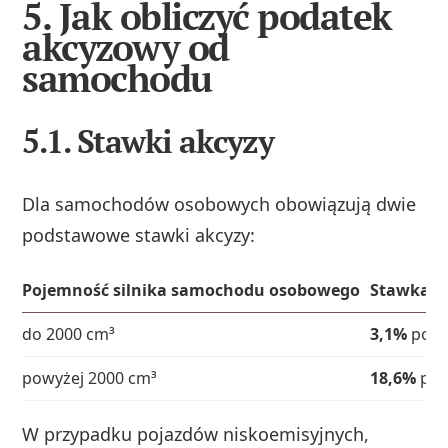
5. Jak obliczyć podatek
akcyzowy od
samochodu
5.1. Stawki akcyzy
Dla samochodów osobowych obowiązują dwie
podstawowe stawki akcyzy:
Pojemność silnika samochodu osobowego
Stawka a
do 2000 cm³
3,1%
pods
powyżej 2000 cm³
18,6%
pod
W przypadku pojazdów niskoemisyjnych,