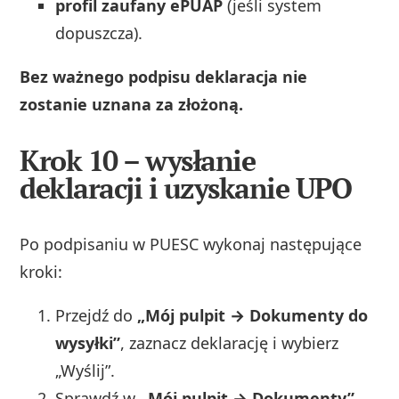
profil zaufany ePUAP
(jeśli system
dopuszcza).
Bez ważnego podpisu deklaracja nie
zostanie uznana za złożoną.
Krok 10 – wysłanie
deklaracji i uzyskanie UPO
Po podpisaniu w PUESC wykonaj następujące
kroki:
Przejdź do
„Mój pulpit → Dokumenty do
wysyłki”
, zaznacz deklarację i wybierz
„Wyślij”.
Sprawdź w
„Mój pulpit → Dokumenty”
,