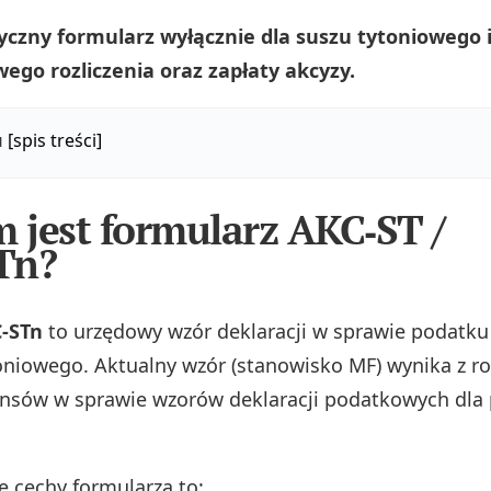
tyczny formularz wyłącznie dla suszu tytoniowego
ego rozliczenia oraz zapłaty akcyzy.
u
[spis treści]
m jest formularz AKC‑ST /
Tn?
C‑STn
to urzędowy wzór deklaracji w sprawie podatk
oniowego. Aktualny wzór (stanowisko MF) wynika z r
ansów w sprawie wzorów deklaracji podatkowych dla
e cechy formularza to: