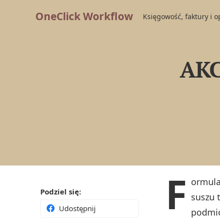
OneClick Workflow
Księgowość, faktury i 
AKC
F
ormul
Podziel się:
suszu 
Udostępnij
podmio