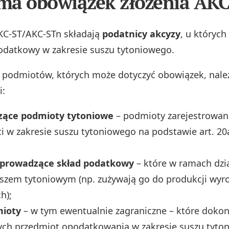
 ma obowiązek złożenia AK
KC‑ST/AKC‑STn składają
podatnicy akcyzy
, u których
datkowy w zakresie suszu tytoniowego.
 podmiotów, których może dotyczyć obowiązek, nale
i:
zące podmioty tytoniowe
– podmioty zarejestrowan
ci w zakresie suszu tytoniowego na podstawie art. 2
prowadzące skład podatkowy
– które w ramach dzia
uszem tytoniowym (np. zużywają go do produkcji wy
h);
mioty
– w tym ewentualnie zagraniczne – które dokon
ch przedmiot opodatkowania w zakresie suszu tyton