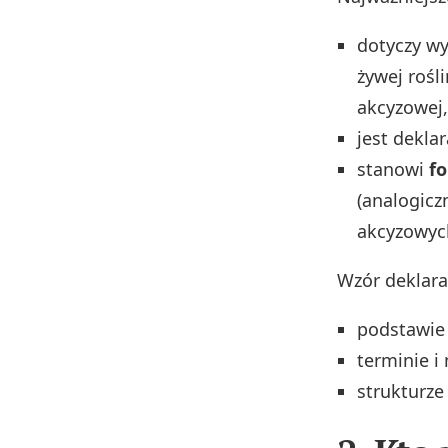
dotyczy w
żywej rośl
akcyzowej,
jest dekla
stanowi
f
(analogicz
akcyzowyc
Wzór deklarac
podstawie 
terminie i
strukturze