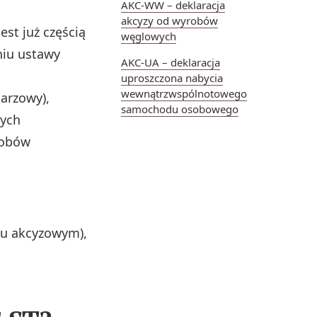
AKC-WW – deklaracja
akcyzy od wyrobów
jest już częścią
węglowych
niu ustawy
AKC-UA – deklaracja
uproszczona nabycia
wewnątrzwspólnotowego
darzowy),
samochodu osobowego
wych
robów
tku akcyzowym),