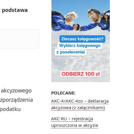
 i podstawa
u akcyzowego
POLECANE:
ozporządzenia
AKC-4/AKC-4zo – deklaracja
akcyzowa (z załącznikami)
 podatku
AKC-RU – rejestracja
uproszczona w akcyzie