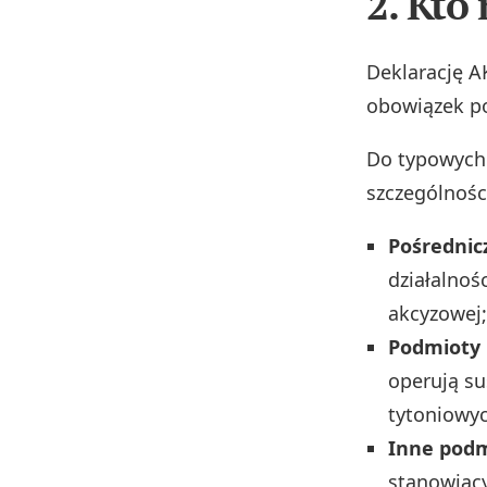
2. Kto
Deklarację A
obowiązek po
Do typowych
szczególnośc
Pośrednic
działalnoś
akcyzowej;
Podmioty 
operują s
tytoniowyc
Inne pod
stanowiący