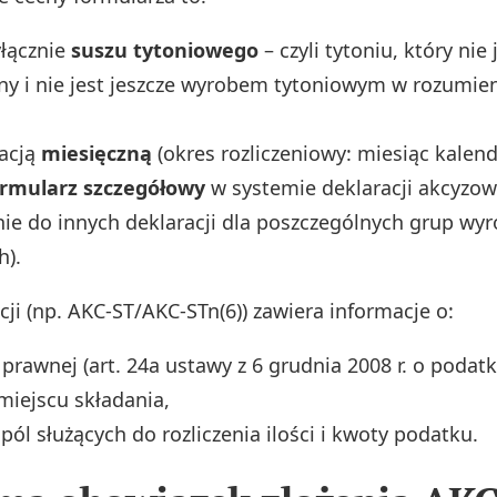
yłącznie
suszu tytoniowego
– czyli tytoniu, który nie 
iny i nie jest jeszcze wyrobem tytoniowym w rozumie
racją
miesięczną
(okres rozliczeniowy: miesiąc kalen
ormularz szczegółowy
w systemie deklaracji akcyzo
nie do innych deklaracji dla poszczególnych grup wy
h).
ji (np. AKC‑ST/AKC‑STn(6)) zawiera informacje o:
prawnej (art. 24a ustawy z 6 grudnia 2008 r. o poda
 miejscu składania,
 pól służących do rozliczenia ilości i kwoty podatku.