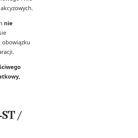
w akcyzowych.
ym
nie
sie
k obowiązku
racji.
aściwego
atkowy,
‑ST /