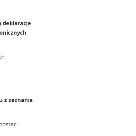
 deklaracje
ronicznych
ch
,
u z zeznania
postaci