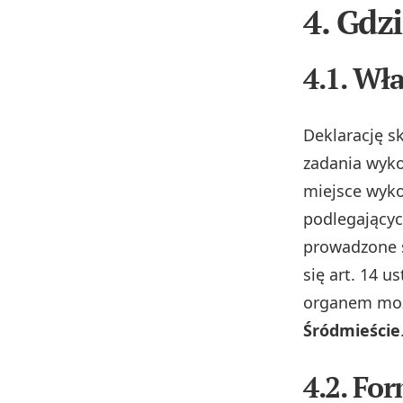
4. Gdz
4.1. Wł
Deklarację s
zadania wyko
miejsce wyko
podlegającyc
prowadzone s
się art. 14 
organem mo
Śródmieście
4.2. Fo