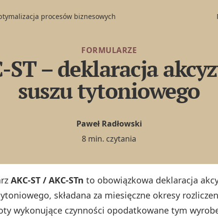
optymalizacja procesów biznesowych
FORMULARZE
-ST – deklaracja akcyz
suszu tytoniowego
Paweł Radłowski
8 min. czytania
arz
AKC‑ST / AKC‑STn
to obowiązkowa deklaracja akc
tytoniowego, składana za miesięczne okresy rozlicze
ty wykonujące czynności opodatkowane tym wyrob