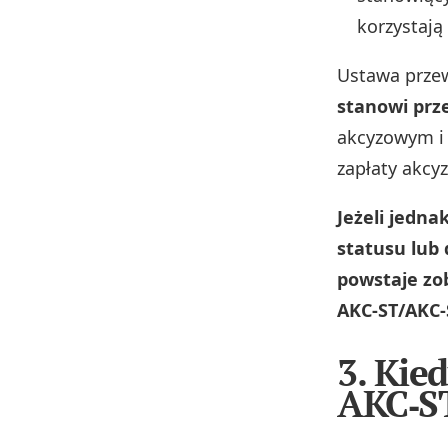
korzystają
Ustawa przew
stanowi pr
akcyzowym i
zapłaty akcyz
Jeżeli jedn
statusu lub
powstaje zo
AKC‑ST/AKC‑
3. Kie
AKC‑S