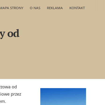
MAPA STRONY
O NAS
REKLAMA
KONTAKT
y od
yzowa od
niowe przez
em.