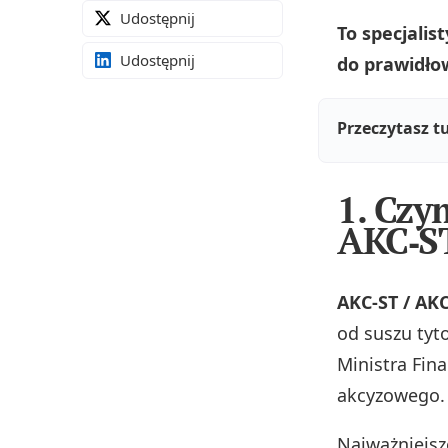
Udostępnij
To specjalis
Udostępnij
do prawidłow
Przeczytasz t
1. Czy
AKC‑S
AKC‑ST / AK
od suszu tyt
Ministra Fin
akcyzowego.
Najważniejsz