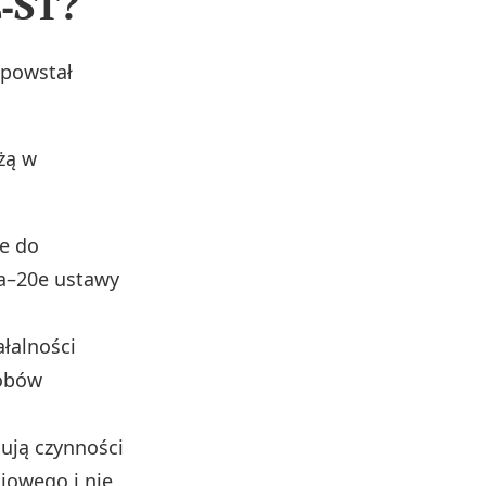
C‑ST?
 powstał
żą w
e do
0a–20e ustawy
łalności
robów
ują czynności
iowego i nie