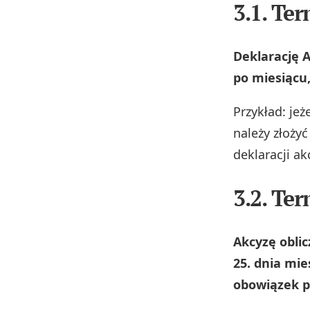
3.1. Ter
Deklarację A
po miesiącu
Przykład: je
należy złoży
deklaracji a
3.2. Te
Akcyzę obli
25. dnia mi
obowiązek 