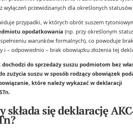
 z wyłączeń przewidzianych dla określonych statusó
iduje przypadki, w których obrót suszem tytoniow
zedmiotu opodatkowania
(np. przy określonym statu
 spełnieniu warunków formalnych), co powoduje bra
y i – odpowiednio – brak obowiązku złożenia tej dekla
ak dochodzi do sprzedaży suszu podmiotom bez wł
 do zużycia suszu w sposób rodzący obowiązek pod
bowiązanie, które należy wykazać w deklaracji
STn.
dy składa się deklarację AKC
Tn?