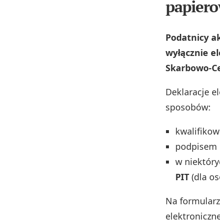
papier
Podatnicy a
wyłącznie el
Skarbowo‑Ce
Deklaracje e
sposobów:
kwalifiko
podpisem 
w niektór
PIT
(dla os
Na formularz
elektroniczn