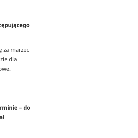
stępującego
ę za marzec
zie dla
iowe.
rminie – do
ał