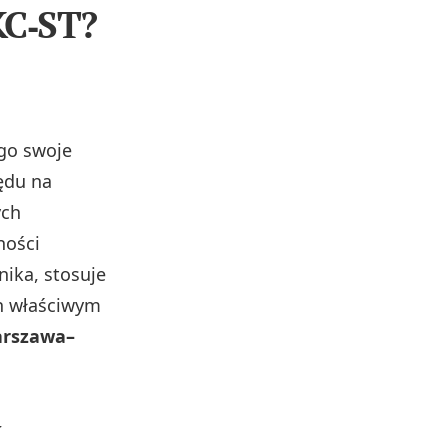
AKC‑ST?
go swoje
ędu na
ych
ności
nika, stosuje
ch właściwym
arszawa–