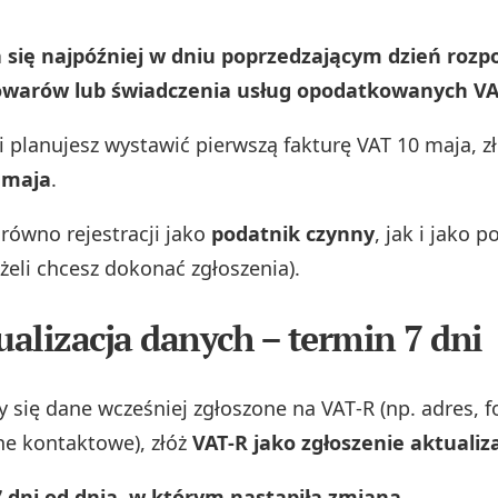
 się najpóźniej w dniu poprzedzającym dzień rozp
owarów lub świadczenia usług opodatkowanych VA
li planujesz wystawić pierwszą fakturę VAT 10 maja, z
 maja
.
arówno rejestracji jako
podatnik czynny
, jak i jako 
żeli chcesz dokonać zgłoszenia).
tualizacja danych – termin 7 dni
ły się dane wcześniej zgłoszone na VAT‑R (np. adres, 
ane kontaktowe), złóż
VAT‑R jako zgłoszenie aktualiz
 dni od dnia, w którym nastąpiła zmiana.