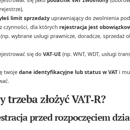
ejestrze),
łeś limit sprzedaży
uprawniający do zwolnienia po
 czynności, dla których
rejestracja jest obowiązko
(np. wybrane usługi prawnicze, doradcze, sprzedaż 
ejestrować się do
VAT‑UE
(np. WNT, WDT, usługi tran
ię twoje
dane identyfikacyjne lub status w VAT
i mus
wać.
dy trzeba złożyć VAT‑R?
estracja przed rozpoczęciem dzia