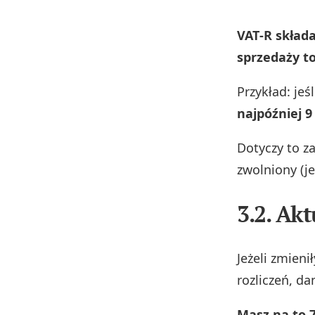
VAT‑R składa
sprzedaży t
Przykład: jeś
najpóźniej 9
Dotyczy to z
zwolniony (je
3.2. Ak
Jeżeli zmieni
rozliczeń, d
Masz na to 7