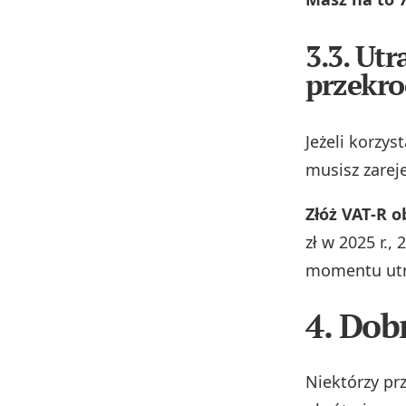
3.3. Ut
przekro
Jeżeli korzy
musisz zarej
Złóż VAT‑R 
zł w 2025 r.,
momentu utra
4. Dob
Niektórzy pr