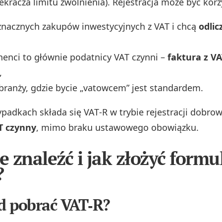
ekracza limitu zwolnienia). Rejestracja może być korzy
znacznych zakupów inwestycyjnych z VAT i chcą
odlic
henci to głównie podatnicy VAT czynni –
faktura z VA
,
 branży, gdzie bycie „vatowcem” jest standardem.
ypadkach składa się VAT‑R w trybie rejestracji dobrow
T czynny
, mimo braku ustawowego obowiązku.
e znaleźć i jak złożyć formu
?
ąd pobrać VAT‑R?