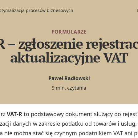
optymalizacja procesów biznesowych
FORMULARZE
 – zgłoszenie rejestrac
aktualizacyjne VAT
Paweł Radłowski
9 min. czytania
arz
VAT‑R
to podstawowy dokument służący do rejestra
izacji danych w zakresie podatku od towarów i usług.
ia nie można stać się czynnym podatnikiem VAT ani 