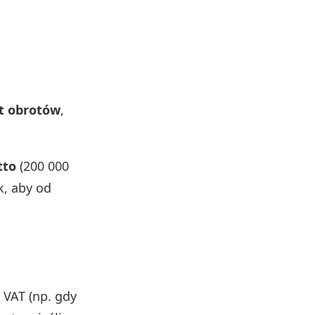
it obrotów
,
tto
(200 000
ak, aby od
 VAT (np. gdy