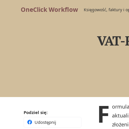
OneClick Workflow
Księgowość, faktury i 
VAT-R
F
ormul
Podziel się:
aktual
Udostępnij
złożen