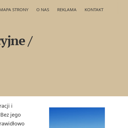
MAPA STRONY
O NAS
REKLAMA
KONTAKT
yjne /
cji i
 Bez jego
prawidłowo