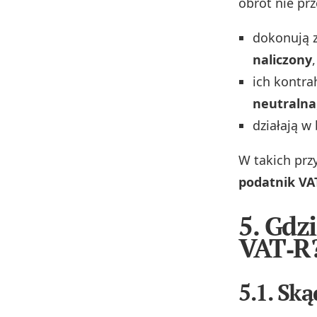
obrót nie prz
dokonują 
naliczony
,
ich kontra
neutralna
działają w
W takich prz
podatnik VA
5. Gdzi
VAT‑R
5.1. Sk