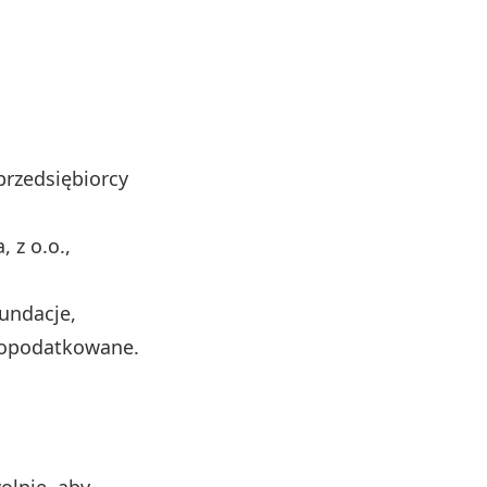
przedsiębiorcy
 z o.o.,
fundacje,
i opodatkowane.
lnie, aby