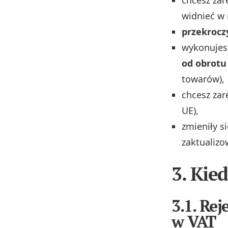
widnieć w r
przekroczy
wykonujesz
od obrotu
towarów),
chcesz zar
UE),
zmieniły s
zaktualizo
3. Kie
3.1. Rej
w VAT