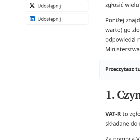
zgłosić wiel
Udostępnij
Udostępnij
Poniżej znajd
warto) go zł
odpowiedzi n
Ministerstwa
Przeczytasz t
1. Czy
VAT‑R
to zgło
składane do 
Za pomocą VA