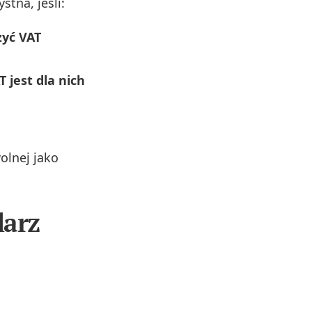
stna, jeśli:
zyć VAT
T jest dla nich
olnej jako
larz