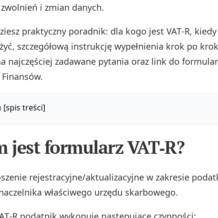
u zwolnień i zmian danych.
ziesz praktyczny poradnik: dla kogo jest VAT‑R, kiedy
ożyć, szczegółową instrukcję wypełnienia krok po krok
a najczęściej zadawane pytania oraz link do formular
 Finansów.
u
[spis treści]
m jest formularz VAT‑R?
szenie rejestracyjne/aktualizacyjne w zakresie podat
naczelnika właściwego urzędu skarbowego.
T‑R podatnik wykonuje następujące czynności: