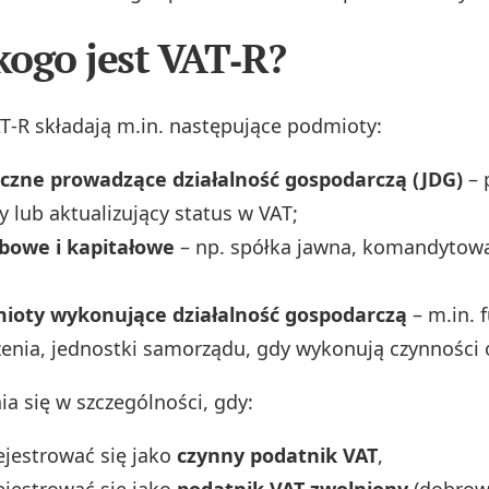
 kogo jest VAT‑R?
T‑R składają m.in. następujące podmioty:
yczne prowadzące działalność gospodarczą (JDG)
– 
y lub aktualizujący status w VAT;
obowe i kapitałowe
– np. spółka jawna, komandytowa,
ioty wykonujące działalność gospodarczą
– m.in. 
zenia, jednostki samorządu, gdy wykonują czynnośc
ia się w szczególności, gdy:
ejestrować się jako
czynny podatnik VAT
,
ejestrować się jako
podatnik VAT zwolniony
(dobrowo