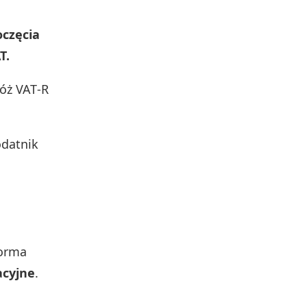
oczęcia
T.
łóż VAT‑R
podatnik
forma
acyjne
.