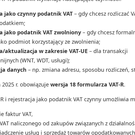
ja jako czynny podatnik VAT
– gdy chcesz rozliczać V
podatkiem;
ja jako podatnik VAT zwolniony
– gdy chcesz formal
jako podmiot korzystający ze zwolnienia;
a/aktualizacja w zakresie VAT‑UE
– dla transakcji
ijnych (WNT, WDT, usługi);
cja danych
– np. zmiana adresu, sposobu rozliczeń, s
a 2025 r. obowiązuje
wersja 18 formularza VAT‑R
.
R i rejestracja jako podatnik VAT czynny umożliwia m.
e faktur VAT,
 VAT naliczonego od zakupów związanych z działalnoś
iadczenie usług i sprzedaż towarów opodatkowanych