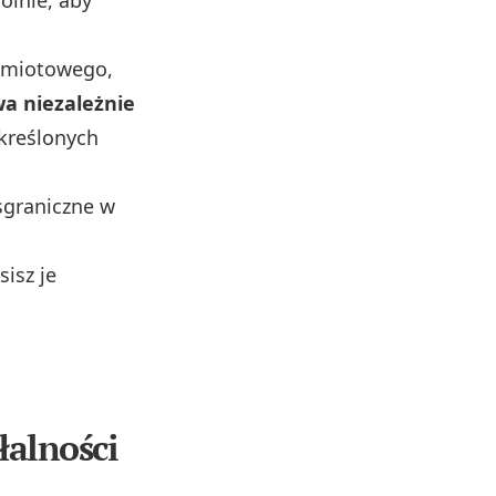
dmiotowego,
wa niezależnie
określonych
sgraniczne w
isz je
łalności