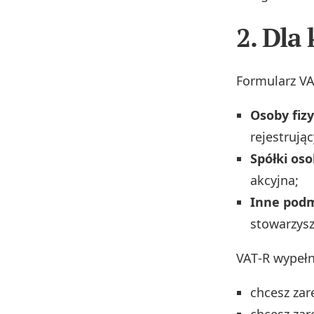
2. Dla
Formularz VA
Osoby fiz
rejestrując
Spółki os
akcyjna;
Inne podm
stowarzys
VAT‑R wypełn
chcesz zar
chcesz zar