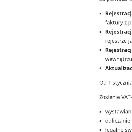
Rejestrac
faktury z 
Rejestrac
rejestrze 
Rejestracj
wewnątrzun
Aktualiza
Od 1 styczni
Złożenie VAT‑
wystawiani
odliczanie
legalne św