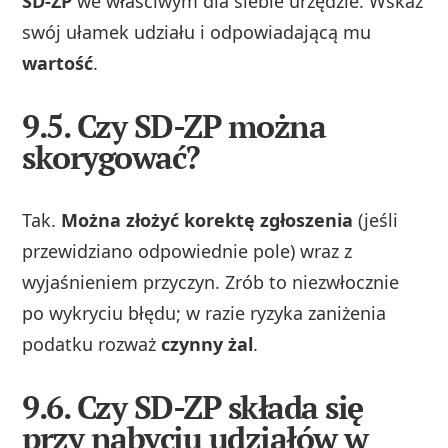
SD-ZP
we właściwym dla siebie urzędzie. Wskaż
swój ułamek udziału i odpowiadającą mu
wartość
.
9.5. Czy SD-ZP można
skorygować?
Tak.
Można złożyć korektę zgłoszenia
(jeśli
przewidziano odpowiednie pole) wraz z
wyjaśnieniem przyczyn. Zrób to niezwłocznie
po wykryciu błędu; w razie ryzyka zaniżenia
podatku rozważ
czynny żal
.
9.6. Czy SD-ZP składa się
przy nabyciu udziałów w