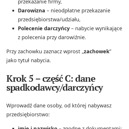
przekazanie firmy,
Darowizna
– nieodpłatne przekazanie
przedsiębiorstwa/udziału,
Polecenie darczyńcy
– nabycie wynikające
z polecenia przy darowiźnie.
Przy zachowku zaznacz wprost „
zachowek
”
jako tytuł nabycia.
Krok 5 – część C: dane
spadkodawcy/darczyńcy
Wprowadź dane osoby, od której nabywasz
przedsiębiorstwo:
imię i nazwisko
– zgodne z dokumentami;