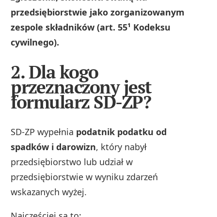
przedsiębiorstwie jako zorganizowanym
zespole składników (art. 55¹ Kodeksu
cywilnego).
2. Dla kogo
przeznaczony jest
formularz SD-ZP?
SD-ZP wypełnia
podatnik podatku od
spadków i darowizn
, który nabył
przedsiębiorstwo lub udział w
przedsiębiorstwie w wyniku zdarzeń
wskazanych wyżej.
Najczęściej są to: