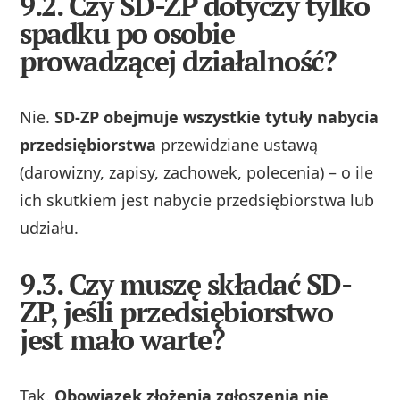
9.2. Czy SD-ZP dotyczy tylko
spadku po osobie
prowadzącej działalność?
Nie.
SD-ZP obejmuje wszystkie tytuły nabycia
przedsiębiorstwa
przewidziane ustawą
(darowizny, zapisy, zachowek, polecenia) – o ile
ich skutkiem jest nabycie przedsiębiorstwa lub
udziału.
9.3. Czy muszę składać SD-
ZP, jeśli przedsiębiorstwo
jest mało warte?
Tak.
Obowiązek złożenia zgłoszenia nie