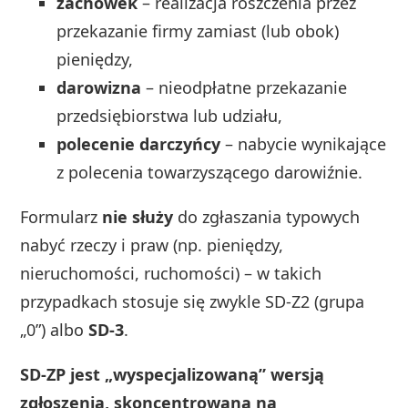
zachowek
– realizacja roszczenia przez
przekazanie firmy zamiast (lub obok)
pieniędzy,
darowizna
– nieodpłatne przekazanie
przedsiębiorstwa lub udziału,
polecenie darczyńcy
– nabycie wynikające
z polecenia towarzyszącego darowiźnie.
Formularz
nie służy
do zgłaszania typowych
nabyć rzeczy i praw (np. pieniędzy,
nieruchomości, ruchomości) – w takich
przypadkach stosuje się zwykle SD‑Z2 (grupa
„0”) albo
SD‑3
.
SD-ZP jest „wyspecjalizowaną” wersją
zgłoszenia, skoncentrowaną na