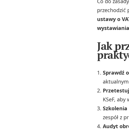
Co do zasady
przechodzić 
ustawy o VA
wystawiania
Jak pr
prakty
Sprawdź 
aktualnym
Przetestu
KSeF, aby 
Szkolenia
zespół z pr
Audyt obr