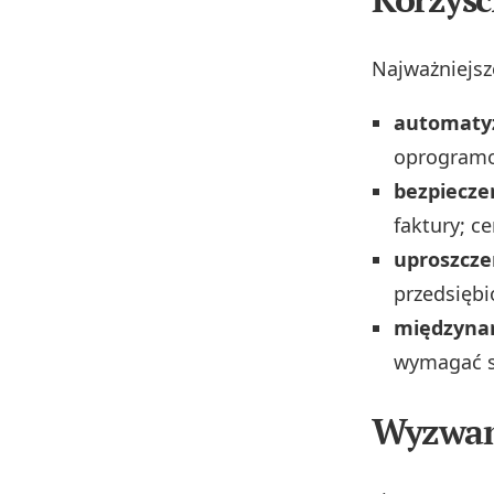
Najważniejsz
automatyz
oprogramo
bezpiecz
faktury; c
uproszcze
przedsiębi
międzyna
wymagać s
Wyzwan