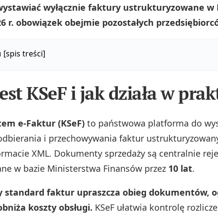
wystawiać wyłącznie faktury ustrukturyzowane w K
6 r. obowiązek obejmie pozostałych przedsiębiorc
u
[spis treści]
est KSeF i jak działa w prak
tem e-Faktur (KSeF)
to państwowa platforma do wys
 odbierania i przechowywania faktur ustrukturyzowan
ormacie XML. Dokumenty sprzedaży są centralnie rej
ne w bazie Ministerstwa Finansów przez
10 lat
.
y standard faktur upraszcza obieg dokumentów, o
obniża koszty obsługi.
KSeF ułatwia kontrolę rozlicz