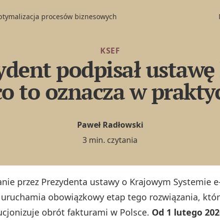
optymalizacja procesów biznesowych
KSEF
ydent podpisał ustawę
co to oznacza w prakty
Paweł Radłowski
3 min. czytania
anie przez Prezydenta ustawy o Krajowym Systemie e
) uruchamia obowiązkowy etap tego rozwiązania, któ
cjonizuje obrót fakturami w Polsce.
Od 1 lutego 202