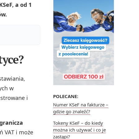
SeF, a od 1
ów.
tyce?
tawiania,
ych w
POLECANE:
estrowane i
Numer KSeF na fakturze –
gdzie go znaleźć?
granicza
Tokeny KSeF – do kiedy
można ich używać i co je
eń VAT i może
zastąpi?