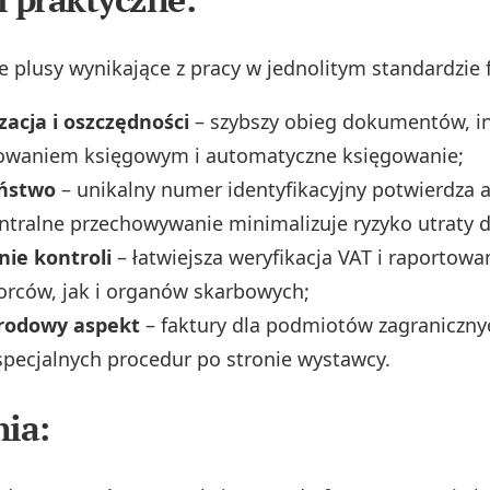
e plusy wynikające z pracy w jednolitym standardzie f
acja i oszczędności
– szybszy obieg dokumentów, in
waniem księgowym i automatyczne księgowanie;
eństwo
– unikalny numer identyfikacyjny potwierdza 
entralne przechowywanie minimalizuje ryzyko utraty 
nie kontroli
– łatwiejsza weryfikacja VAT i raportowa
orców, jak i organów skarbowych;
rodowy aspekt
– faktury dla podmiotów zagraniczn
pecjalnych procedur po stronie wystawcy.
ia: