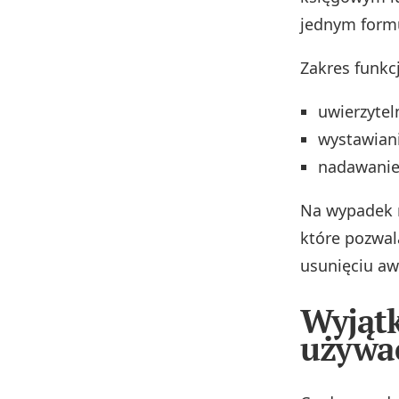
jednym formu
Zakres funkc
uwierzytel
wystawiani
nadawanie 
Na wypadek 
które pozwal
usunięciu awa
Wyjątk
używa