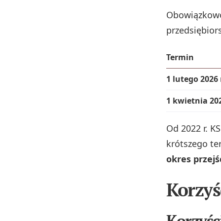
Obowiązkowoś
przedsiębior
Termin
1 lutego 2026 
1 kwietnia 202
Od 2022 r. K
krótszego te
okres przej
Korzyś
Korzyśc