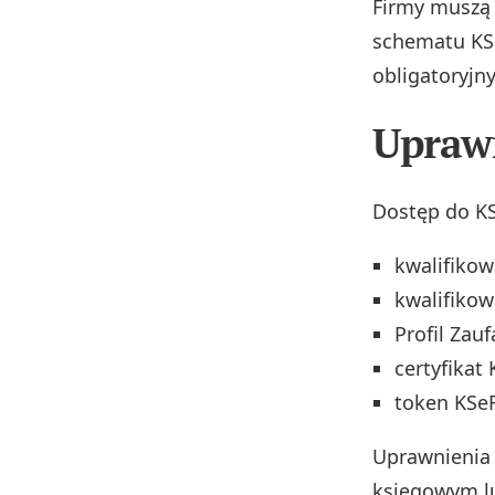
Firmy muszą
schematu KSe
obligatoryjny
Uprawn
Dostęp do K
kwalifikow
kwalifikow
Profil Zauf
certyfikat 
token KSeF
Uprawnienia 
księgowym l