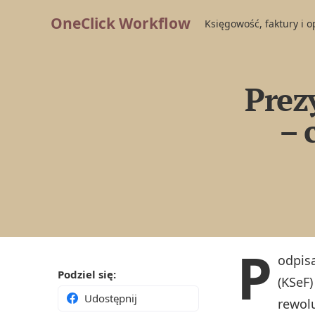
OneClick Workflow
Księgowość, faktury i 
Prez
– 
P
odpis
Podziel się:
(KSeF
Udostępnij
rewolu