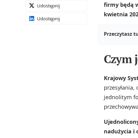
firmy będą 
Udostępnij
kwietnia 202
Udostępnij
Przeczytasz t
Czym j
Krajowy Sys
przesyłania,
jednolitym f
przechowywa
Ujednolicon
nadużycia i 