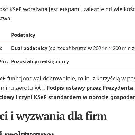
ć KSeF wdrażana jest etapami, zależnie od wielkośc
stwa:
Podatnicy
r.
Duzi podatnicy
(sprzedaż brutto w 2024 r. > 200 mln zł
6 r.
Pozostali przedsiębiorcy
SeF funkcjonował dobrowolnie, m.in. z korzyścią w po
rminu zwrotu VAT.
Podpis ustawy przez Prezydenta
ściowy i czyni KSeF standardem w obrocie gospoda
ci i wyzwania dla firm
i praktyczne: