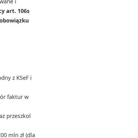
wane i
y art. 106s
 obowiązku
dny z KSeF i
ór faktur w
z przeszkol
00 mln zł (dla