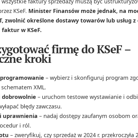
 wszystkie faktury sprzedaży muszą być ustrukturyzo
przez KSeF.
Minister Finansów może jednak, na moc
T, zwolnić określone dostawy towarów lub usług z
 faktur w KSeF.
zygotować firmę do KSeF –
czne kroki
oprogramowanie
– wybierz i skonfiguruj program zgo
 schematem XML.
j dobrowolnie
– uruchom testowe wystawianie i odbi
wyłapać błędy zawczasu.
 i uprawnienia
– nadaj dostępy zaufanym osobom ora
ocedur i ról.
otu
– zweryfikuj, czy sprzedaż w 2024 r. przekroczyła 2