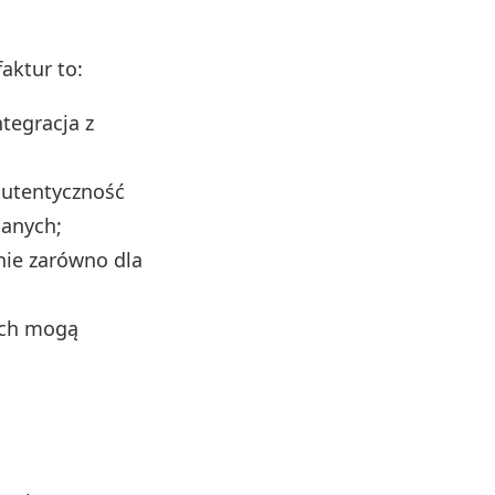
aktur to:
tegracja z
autentyczność
danych;
nie zarówno dla
ych mogą