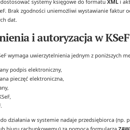
 dostosować systemy księgowe do formatu
XML
i ak
F. Brak zgodności uniemożliwi wystawianie faktur o
ch dat.
ienia i autoryzacja w KSeF
SeF wymaga uwierzytelnienia jednym z poniższych 
any podpis elektroniczny,
ana pieczęć elektroniczna,
any,
KSeF,
.
do działania w systemie nadaje przedsiębiorca (np.
ub biuru rachunkowemu) za pomocą formularza
ZAW