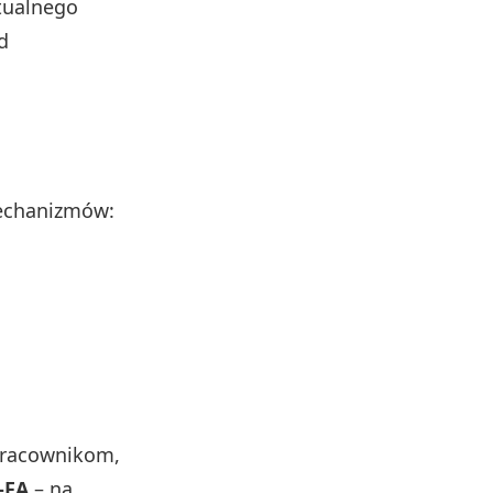
tualnego
d
mechanizmów:
 pracownikom,
-FA
– na