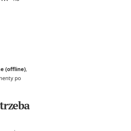
e (offline)
,
menty po
trzeba