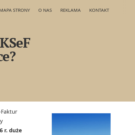
MAPA STRONY
O NAS
REKLAMA
KONTAKT
 KSeF
ce?
-Faktur
ry
6 r. duże