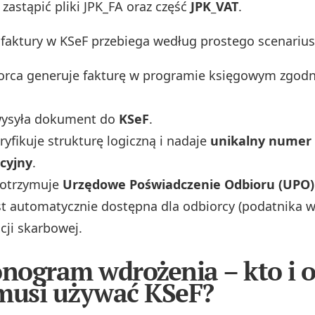
 zastąpić pliki JPK_FA oraz część
JPK_VAT
.
faktury w KSeF przebiega według prostego scenarius
iorca generuje fakturę w programie księgowym zgo
ysyła dokument do
KSeF
.
yfikuje strukturę logiczną i nadaje
unikalny numer
acyjny
.
otrzymuje
Urzędowe Poświadczenie Odbioru (UPO)
st automatycznie dostępna dla odbiorcy (podatnika w
cji skarbowej.
ogram wdrożenia – kto i 
musi używać KSeF?