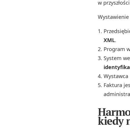
w przyszłości
Wystawienie 
Przedsięb
XML
.
Program w
System wer
identyfik
Wystawca 
Faktura je
administra
Harmon
kiedy 