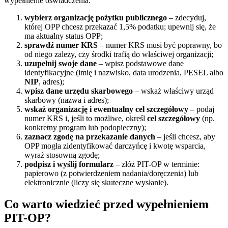
wypełnienie oświadczenia:
wybierz organizację pożytku publicznego
– zdecyduj,
której OPP chcesz przekazać 1,5% podatku; upewnij się, że
ma aktualny status OPP;
sprawdź numer KRS
– numer KRS musi być poprawny, bo
od niego zależy, czy środki trafią do właściwej organizacji;
uzupełnij swoje dane
– wpisz podstawowe dane
identyfikacyjne (imię i nazwisko, data urodzenia, PESEL albo
NIP
, adres);
wpisz dane urzędu skarbowego
– wskaż właściwy urząd
skarbowy (nazwa i adres);
wskaż organizację i ewentualny cel szczegółowy
– podaj
numer KRS i, jeśli to możliwe, określ
cel szczegółowy
(np.
konkretny program lub podopieczny);
zaznacz zgodę na przekazanie danych
– jeśli chcesz, aby
OPP mogła zidentyfikować darczyńcę i kwotę wsparcia,
wyraź stosowną zgodę;
podpisz i wyślij formularz
– złóż PIT-OP w terminie:
papierowo (z potwierdzeniem nadania/doręczenia) lub
elektronicznie (liczy się skuteczne wysłanie).
Co warto wiedzieć przed wypełnieniem
PIT-OP?