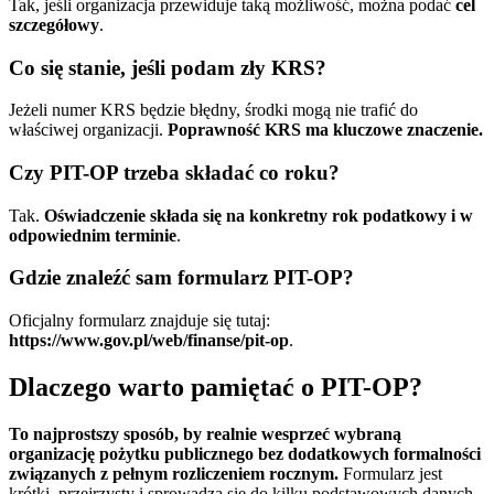
Tak, jeśli organizacja przewiduje taką możliwość, można podać
cel
szczegółowy
.
Co się stanie, jeśli podam zły KRS?
Jeżeli numer KRS będzie błędny, środki mogą nie trafić do
właściwej organizacji.
Poprawność KRS ma kluczowe znaczenie.
Czy PIT-OP trzeba składać co roku?
Tak.
Oświadczenie składa się na konkretny rok podatkowy i w
odpowiednim terminie
.
Gdzie znaleźć sam formularz PIT-OP?
Oficjalny formularz znajduje się tutaj:
https://www.gov.pl/web/finanse/pit-op
.
Dlaczego warto pamiętać o PIT-OP?
To najprostszy sposób, by realnie wesprzeć wybraną
organizację pożytku publicznego bez dodatkowych formalności
związanych z pełnym rozliczeniem rocznym.
Formularz jest
krótki, przejrzysty i sprowadza się do kilku podstawowych danych