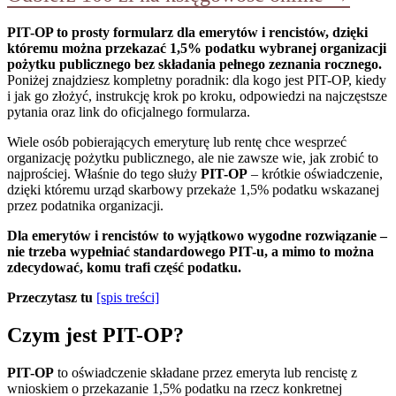
PIT-OP to prosty formularz dla emerytów i rencistów, dzięki
któremu można przekazać 1,5% podatku wybranej organizacji
pożytku publicznego bez składania pełnego zeznania rocznego.
Poniżej znajdziesz kompletny poradnik: dla kogo jest PIT-OP, kiedy
i jak go złożyć, instrukcję krok po kroku, odpowiedzi na najczęstsze
pytania oraz link do oficjalnego formularza.
Wiele osób pobierających emeryturę lub rentę chce wesprzeć
organizację pożytku publicznego, ale nie zawsze wie, jak zrobić to
najprościej. Właśnie do tego służy
PIT-OP
– krótkie oświadczenie,
dzięki któremu urząd skarbowy przekaże 1,5% podatku wskazanej
przez podatnika organizacji.
Dla emerytów i rencistów to wyjątkowo wygodne rozwiązanie –
nie trzeba wypełniać standardowego PIT-u, a mimo to można
zdecydować, komu trafi część podatku.
Przeczytasz tu
[spis treści]
Czym jest PIT-OP?
PIT-OP
to oświadczenie składane przez emeryta lub rencistę z
wnioskiem o przekazanie 1,5% podatku na rzecz konkretnej