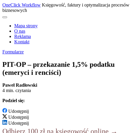
OneClick Workflow
Księgowość, faktury i optymalizacja procesów
biznesowych
Mapa strony
O nas
Reklama
Kontakt
Formularze
PIT-OP – przekazanie 1,5% podatku
(emeryci i renciści)
Paweł Radłowski
4 min. czytania
Podziel się:
Udostępnij
Udostępnij
Udostępnij
Odbierz 100 zł na księgowość online →