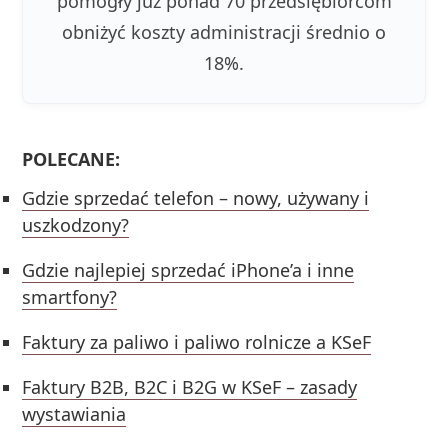
pomogły już ponad 70 przedsiębiorcom
obniżyć koszty administracji średnio o
18%.
POLECANE:
Gdzie sprzedać telefon – nowy, używany i
uszkodzony?
Gdzie najlepiej sprzedać iPhone’a i inne
smartfony?
Faktury za paliwo i paliwo rolnicze a KSeF
Faktury B2B, B2C i B2G w KSeF – zasady
wystawiania