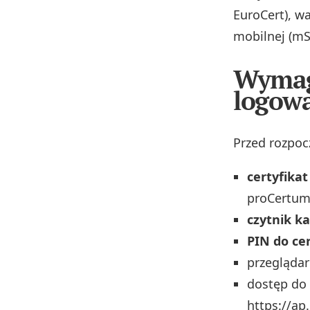
EuroCert), w
mobilnej (mSz
Wymag
logow
Przed rozpoc
certyfika
proCertum
czytnik ka
PIN do ce
przeglądar
dostęp do
https://ap.