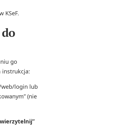
w KSeF.
 do
aniu go
instrukcja:
l/web/login lub
ikowanym” (nie
wierzytelnij”