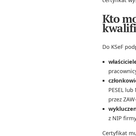
Kto mo
kwali
Do KSeF podp
właścicie
pracownicy
członkowi
PESEL lub 
przez ZAW-
wykluczen
z NIP firmy
Certyfikat m