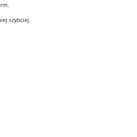
irm.
ej szybciej.