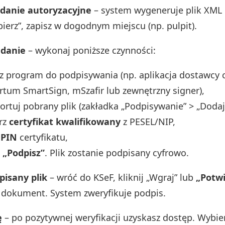
ądanie autoryzacyjne
– system wygeneruje plik XML 
obierz”, zapisz w dogodnym miejscu (np. pulpit).
ądanie
– wykonaj poniższe czynności:
z program do podpisywania (np. aplikacja dostawcy c
rtum SmartSign, mSzafir lub zewnętrzny signer),
rtuj pobrany plik (zakładka „Podpisywanie” > „Dodaj 
rz
certyfikat kwalifikowany
z PESEL/NIP,
z
PIN
certyfikatu,
j
„Podpisz”
. Plik zostanie podpisany cyfrowo.
pisany plik
– wróć do KSeF, kliknij „Wgraj” lub
„Potwi
 dokument. System zweryfikuje podpis.
ę
– po pozytywnej weryfikacji uzyskasz dostęp. Wybie