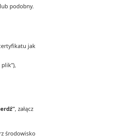
lub podobny.
ertyfikatu jak
plik”),
erdź”
, załącz
rz środowisko