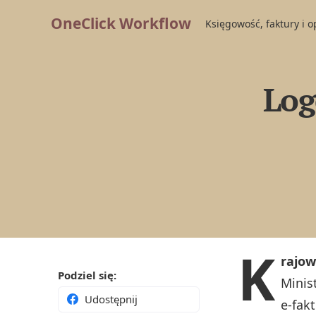
OneClick Workflow
Księgowość, faktury i 
Log
K
rajow
Podziel się:
Minis
Udostępnij
e-fak