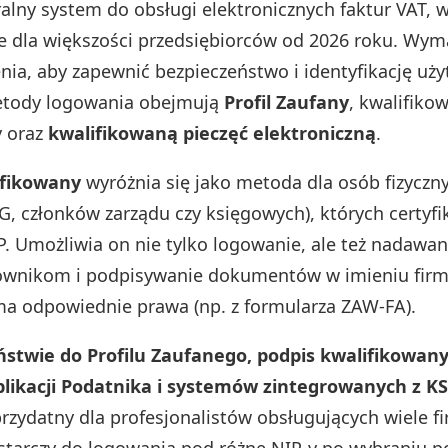
ralny system do obsługi elektronicznych faktur VAT,
ie dla większości przedsiębiorców od 2026 roku. Wy
enia, aby zapewnić bezpieczeństwo i identyfikację uż
tody logowania obejmują
Profil Zaufany
, kwalifiko
y oraz
kwalifikowaną pieczęć elektroniczną
.
ifikowany
wyróżnia się jako metoda dla osób fizyczny
DG, członków zarządu czy księgowych), których certyfi
P. Umożliwia on nie tylko logowanie, ale też nadawa
wnikom i podpisywanie dokumentów w imieniu firmy
a odpowiednie prawa (np. z formularza ZAW-FA).
ństwie do Profilu Zaufanego, podpis kwalifikowany
plikacji Podatnika i systemów zintegrowanych z KS
przydatny dla profesjonalistów obsługujących wiele fi
ystarczy do logowania pod różne NIP-y po wybraniu 