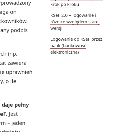
 wprowadzony
krok po kroku
maga on
KSeF 2.0 – logowanie i
ytkowników.
różnice względem starej
wersji
wany podpis
Logowanie do KSeF przez
bank (bankowość
elektroniczna)
ch (np.
kat zawiera
nie uprawnień
, o ile
 daje pełny
eF.
Jest
rm – jeden
podmiotu.