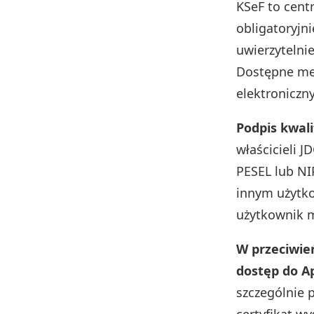
KSeF to cent
obligatoryjn
uwierzytelni
Dostępne me
elektroniczn
Podpis kwal
właścicieli J
PESEL lub NI
innym użytko
użytkownik m
W przeciwie
dostęp do A
szczególnie 
certyfikat w