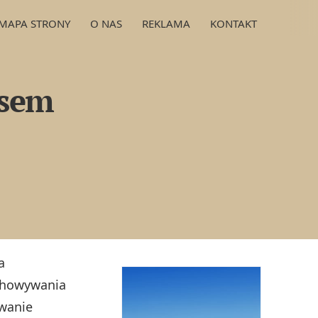
MAPA STRONY
O NAS
REKLAMA
KONTAKT
isem
a
echowywania
owanie