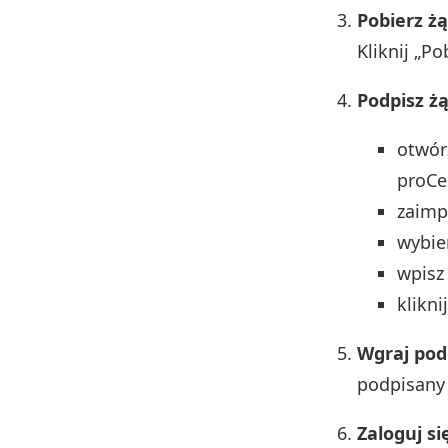
Pobierz ż
Kliknij „P
Podpisz ż
otwór
proCe
zaimpo
wybie
wpis
klikni
Wgraj pod
podpisany
Zaloguj si