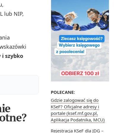
u,
 lub NIP,
ania
 wskazówki
 i szybko
POLECANE:
Gdzie zalogować się do
nie
KSeF? Oficjalne adresy i
totne?
portale (ksef.mf.gov.pl,
Aplikacja Podatnika, MCU)
Rejestracja KSeF dla JDG –