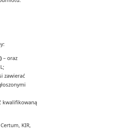
y:
)
– oraz
L;
i zawierać
zgłoszonymi
ęć kwalifikowaną
 Certum, KIR,