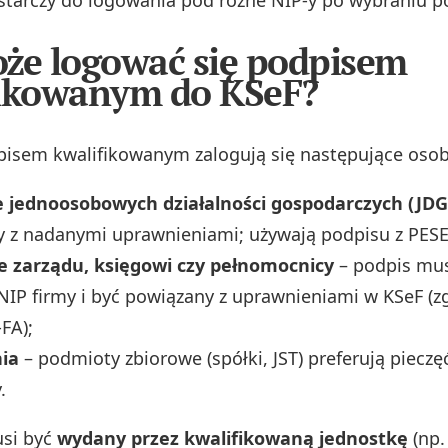
że logować się podpisem
fikowanym do KSeF?
isem kwalifikowanym zalogują się następujące osob
le jednoosobowych działalności gospodarczych (JDG
 z nadanymi uprawnieniami; używają podpisu z PESE
e zarządu, księgowi czy pełnomocnicy
– podpis mus
NIP firmy i być powiązany z uprawnieniami w KSeF (
FA);
ia
– podmioty zbiorowe (spółki, JST) preferują piecz
.
usi być
wydany przez kwalifikowaną jednostkę
(np.