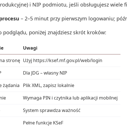
rodukcyjne) i NIP podmiotu, jeśli obsługujesz wiele f
 procesu
– 2–5 minut przy pierwszym logowaniu; późni
o podglądu, poniżej znajdziesz skrót kroków:
ie
Uwagi
 na stronę
Użyj https://ksef.mf.gov.pl/web/login
P
Dla JDG – własny NIP
e żądania
Plik XML, zapisz lokalnie
nie
Wymaga PIN i czytnika lub aplikacji mobilnej
e
System sprawdza ważność
Pełne funkcje KSeF