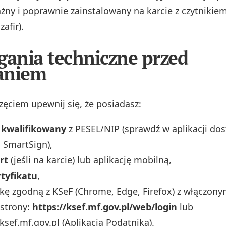
ażny i poprawnie zainstalowany na karcie z czytnikiem
afir).
ania techniczne przed
aniem
zęciem upewnij się, że posiadasz:
t kwalifikowany
z PESEL/NIP (sprawdź w aplikacji dos
 SmartSign),
rt
(jeśli na karcie) lub aplikację mobilną,
rtyfikatu
,
kę zgodną z KSeF (Chrome, Edge, Firefox) z włączonym
 strony:
https://ksef.mf.gov.pl/web/login
lub
ksef.mf.gov.pl (Aplikacja Podatnika).