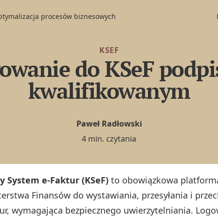
optymalizacja procesów biznesowych
KSEF
owanie do KSeF podp
kwalifikowanym
Paweł Radłowski
4 min. czytania
y System e-Faktur (KSeF)
to obowiązkowa platform
terstwa Finansów do wystawiania, przesyłania i prz
tur, wymagająca bezpiecznego uwierzytelniania. Log