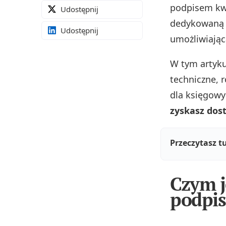
podpisem kwa
Udostępnij
dedykowaną o
Udostępnij
umożliwiając
W tym artyk
techniczne, 
dla księgowy
zyskasz dos
Przeczytasz t
Czym j
podpis