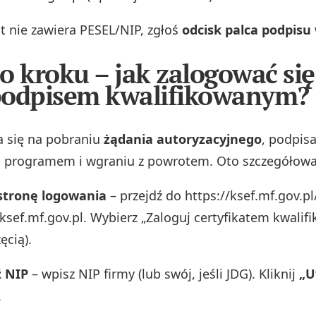
kat nie zawiera PESEL/NIP, zgłoś
odcisk palca podpisu
o kroku – jak zalogować się
podpisem kwalifikowanym?
a się na pobraniu
żądania autoryzacyjnego
, podpis
programem i wgraniu z powrotem. Oto szczegółowa 
stronę logowania
– przejdź do https://ksef.mf.gov.p
.ksef.mf.gov.pl. Wybierz „Zaloguj certyfikatem kwalif
ęcią).
 NIP
– wpisz NIP firmy (lub swój, jeśli JDG). Kliknij
„U
.