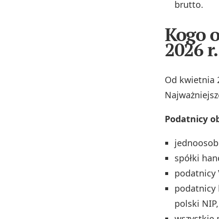
brutto.
Kogo o
2026 r.
Od kwietnia 
Najważniejsze
Podatnicy o
jednoosobo
spółki han
podatnicy 
podatnicy 
polski NIP,
wszystkie 