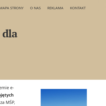
MAPA STRONY
O NAS
REKLAMA
KONTAKT
 dla
emie e-
bjętych
cza MŚP,