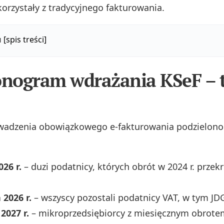
korzystały z tradycyjnego fakturowania.
u
[spis treści]
nogram wdrażania KSeF – t
wadzenia obowiązkowego e-fakturowania podzielono 
026 r.
– duzi podatnicy, których obrót w 2024 r. przek
 2026 r.
– wszyscy pozostali podatnicy VAT, w tym JDG 
 2027 r.
– mikroprzedsiębiorcy z miesięcznym obrotem 