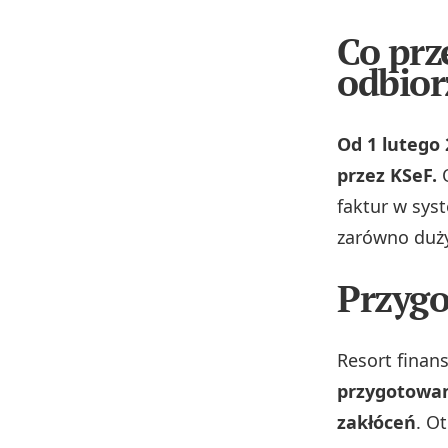
Co prz
odbior
Od 1 lutego
przez KSeF.
O
faktur w sys
zarówno duży
Przygo
Resort finans
przygotowan
zakłóceń
. O