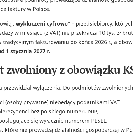
ce faktury w Polsce.
nowią
„wykluczeni cyfrowo”
– przedsiębiorcy, któryc
daży w miesiącu (z VAT) nie przekracza 10 tys. zł bru
y tradycyjnym fakturowaniu do końca 2026 r., a obow
od 1 stycznia 2027 r.
st zwolniony z obowiązku K
przewidział wyłączenia. Do podmiotów zwolnionych
i (osoby prywatne) niebędący podatnikami VAT,
nierezydenci bez polskiego numeru NIP,
posługujące się wyłącznie numerem PESEL,
e, które nie prowadzą działalności gospodarczej w Po