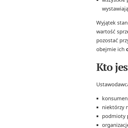
wystawiają
Wyjątek sta
wartość sprze
pozostać prz
obejmie ich
Kto je
Ustawodawca 
konsumenc
niektórzy 
podmioty 
organizacj