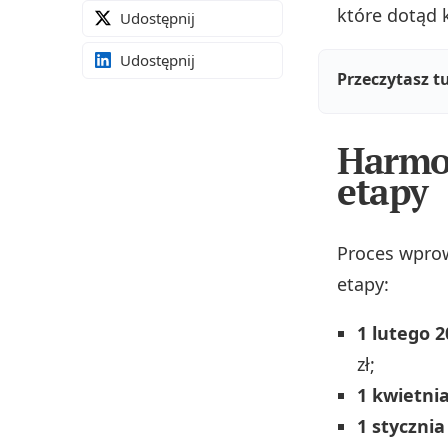
które dotąd 
Udostępnij
Udostępnij
Przeczytasz t
Harmo
etapy
Proces wpro
etapy:
1 lutego 2
zł;
1 kwietnia
1 stycznia