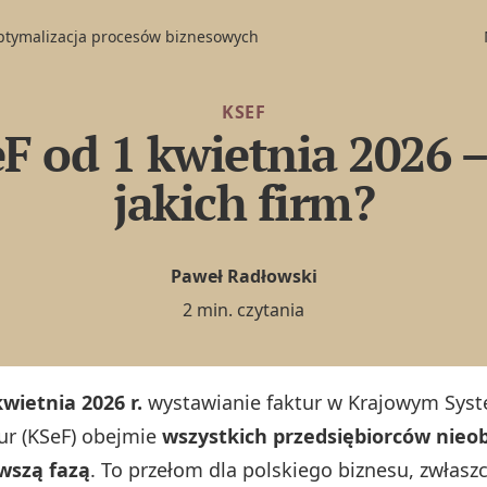
optymalizacja procesów biznesowych
KSEF
F od 1 kwietnia 2026 –
jakich firm?
Paweł Radłowski
2 min. czytania
kwietnia 2026 r.
wystawianie faktur w Krajowym Syst
ur (KSeF) obejmie
wszystkich przedsiębiorców nieo
wszą fazą
. To przełom dla polskiego biznesu, zwłasz