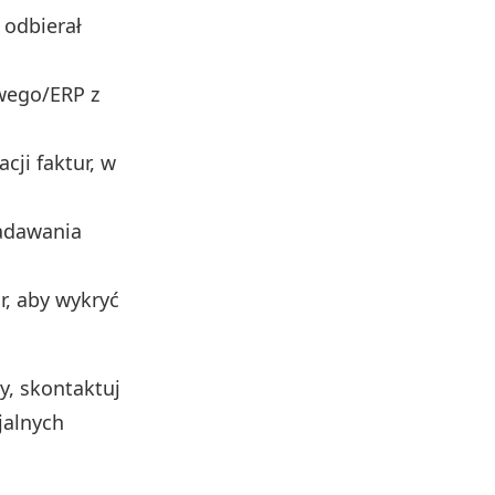
 odbierał
wego/ERP z
cji faktur, w
nadawania
r, aby wykryć
y, skontaktuj
jalnych