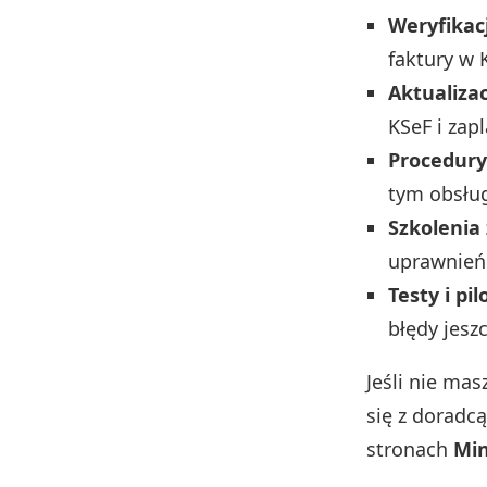
Weryfikac
faktury w 
Aktualiza
KSeF i zapl
Procedury
tym obsług
Szkolenia
uprawnień 
Testy i pil
błędy jesz
Jeśli nie mas
się z doradc
stronach
Min