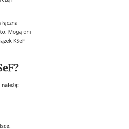
h łączna
tto. Mogą oni
iązek KSeF
SeF?
 należą:
lsce.