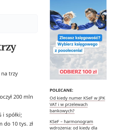
rzy
na trzy
POLECANE:
roczył 200 mln
Od kiedy numer KSeF w JPK
VAT i w przelewach
bankowych?
i spółki;
KSeF – harmonogram
do 10 tys. zł
wdrożenia: od kiedy dla