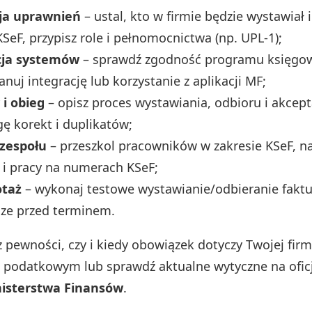
ja uprawnień
– ustal, kto w firmie będzie wystawiał i
KSeF, przypisz role i pełnomocnictwa (np. UPL-1);
cja systemów
– sprawdź zgodność programu księgo
anuj integrację lub korzystanie z aplikacji MF;
 i obieg
– opisz proces wystawiania, odbioru i akcepta
ę korekt i duplikatów;
 zespołu
– przeszkol pracowników w zakresie KSeF, 
i pracy na numerach KSeF;
otaż
– wykonaj testowe wystawianie/odbieranie faktu
cze przed terminem.
z pewności, czy i kiedy obowiązek dotyczy Twojej firm
ą podatkowym lub sprawdź aktualne wytyczne na ofic
isterstwa Finansów
.