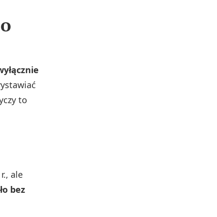
 o
wyłącznie
wystawiać
yczy to
., ale
ło bez