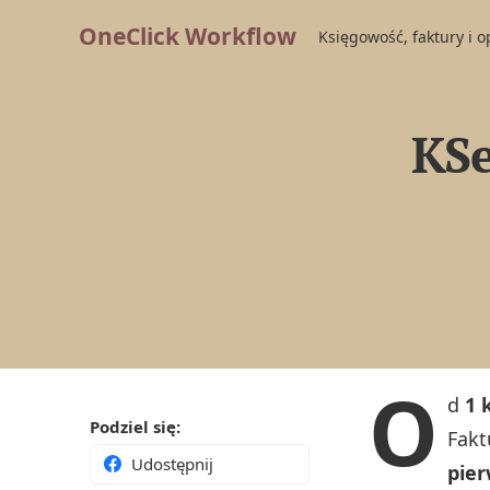
OneClick Workflow
Księgowość, faktury i 
KSe
O
d
1 
Podziel się:
Fakt
Udostępnij
pier