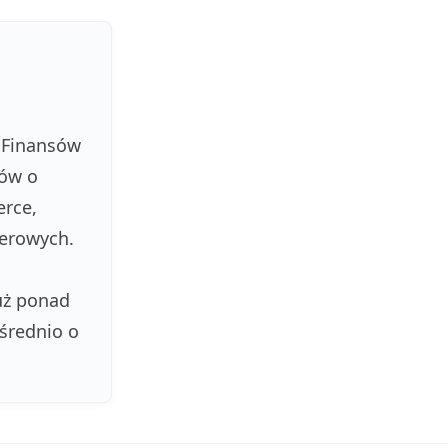
 Finansów
łów o
erce,
ierowych.
uż ponad
 średnio o