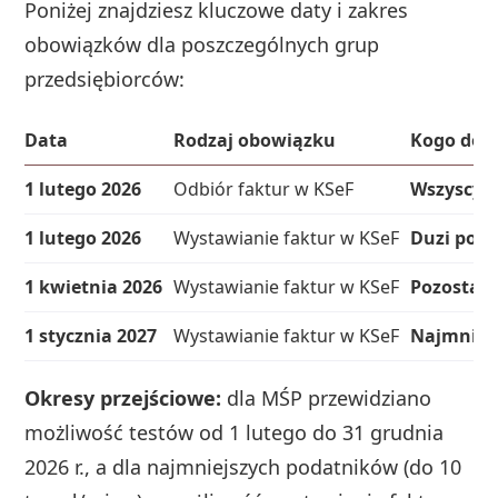
Poniżej znajdziesz kluczowe daty i zakres
obowiązków dla poszczególnych grup
przedsiębiorców:
Data
Rodzaj obowiązku
Kogo dot
1 lutego 2026
Odbiór faktur w KSeF
Wszyscy p
1 lutego 2026
Wystawianie faktur w KSeF
Duzi poda
1 kwietnia 2026
Wystawianie faktur w KSeF
Pozostali
1 stycznia 2027
Wystawianie faktur w KSeF
Najmniejs
Okresy przejściowe:
dla MŚP przewidziano
możliwość testów od 1 lutego do 31 grudnia
2026 r., a dla najmniejszych podatników (do 10