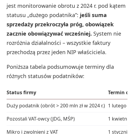
jest monitorowanie obrotu z 2024 r. pod kątem
statusu „dużego podatnika”:
jeśli suma
sprzedaży przekroczyła próg, obowiązek
zacznie obowiązywać wcześniej.
System nie
rozróżnia działalności – wszystkie faktury
przechodzą przez jeden NIP właściciela.
Poniższa tabela podsumowuje terminy dla
różnych statusów podatników:
Status firmy
Termin ob
Duży podatnik (obrót > 200 mln zł w 2024 r.)
1 lutego 202
Pozostali VAT-owcy (JDG, MŚP)
1 kwietnia 2
Mikro i zwolnieni z VAT
1 stycznia 2