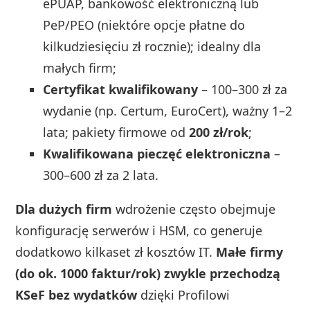
ePUAP, bankowość elektroniczną lub
PeP/PEO (niektóre opcje płatne do
kilkudziesięciu zł rocznie); idealny dla
małych firm;
Certyfikat kwalifikowany
– 100–300 zł za
wydanie (np. Certum, EuroCert), ważny 1–2
lata; pakiety firmowe od
200 zł/rok
;
Kwalifikowana pieczęć elektroniczna
–
300–600 zł za 2 lata.
Dla dużych firm
wdrożenie często obejmuje
konfigurację serwerów i HSM, co generuje
dodatkowo kilkaset zł kosztów IT.
Małe firmy
(do ok. 1000 faktur/rok) zwykle przechodzą
KSeF bez wydatków
dzięki Profilowi