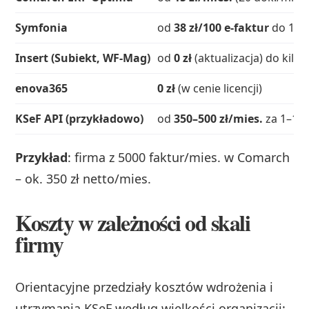
Symfonia
od
38 zł/100 e‑faktur
do 10 9
Insert (Subiekt, WF‑Mag)
od
0 zł
(aktualizacja) do kilku
enova365
0 zł
(w cenie licencji)
KSeF API (przykładowo)
od
350–500 zł/mies.
za 1–10
Przykład
: firma z 5000 faktur/mies. w Comarch
– ok. 350 zł netto/mies.
Koszty w zależności od skali
firmy
Orientacyjne przedziały kosztów wdrożenia i
utrzymania KSeF według wielkości organizacji: