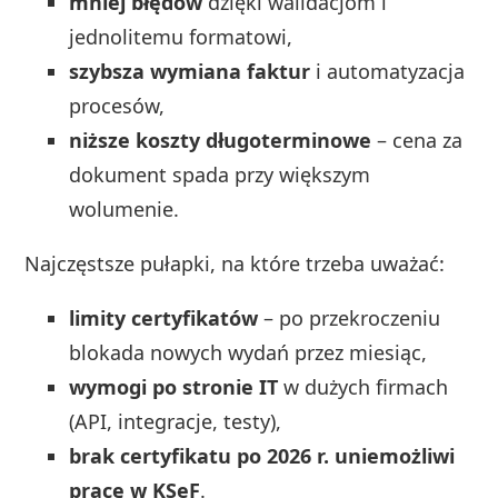
mniej błędów
dzięki walidacjom i
jednolitemu formatowi,
szybsza wymiana faktur
i automatyzacja
procesów,
niższe koszty długoterminowe
– cena za
dokument spada przy większym
wolumenie.
Najczęstsze pułapki, na które trzeba uważać:
limity certyfikatów
– po przekroczeniu
blokada nowych wydań przez miesiąc,
wymogi po stronie IT
w dużych firmach
(API, integracje, testy),
brak certyfikatu po 2026 r. uniemożliwi
pracę w KSeF
.