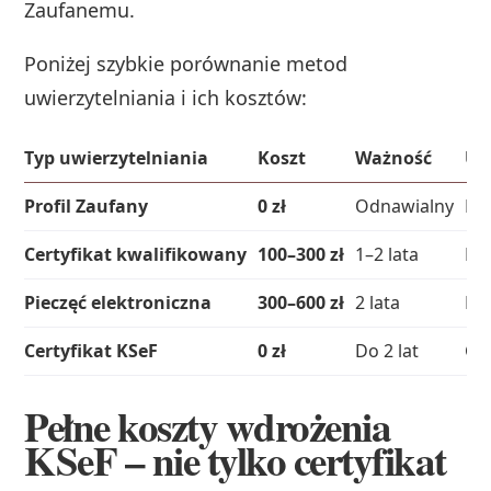
Zaufanemu.
Poniżej szybkie porównanie metod
uwierzytelniania i ich kosztów:
Typ uwierzytelniania
Koszt
Ważność
Uw
Profil Zaufany
0 zł
Odnawialny
Da
Certyfikat kwalifikowany
100–300 zł
1–2 lata
Pr
Pieczęć elektroniczna
300–600 zł
2 lata
Re
Certyfikat KSeF
0 zł
Do 2 lat
Ge
Pełne koszty wdrożenia
KSeF – nie tylko certyfikat