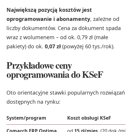
Największą pozycją kosztów jest
oprogramowanie i abonamenty
, zależne od
liczby dokumentów. Cena za dokument spada
wraz z wolumenem – od ok. 0,79 zł (małe
pakiety) do ok.
0,07 zł
(powyżej 60 tys./rok).
Przykładowe ceny
oprogramowania do KSeF
Oto orientacyjne stawki popularnych rozwiązań
dostępnych na rynku:
System/program
Koszt obsługi KSeF
Comarch ERP Optima
od
15 zł/mies.
(20 dok./mies.)