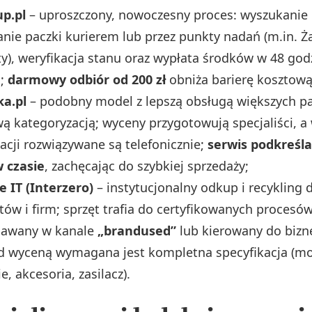
up.pl
– uproszczony, nowoczesny proces: wyszukanie 
anie paczki kurierem lub przez punkty nadań (m.in. Ż
), weryfikacja stanu oraz wypłata środków w 48 god
a;
darmowy odbiór od 200 zł
obniża barierę kosztową
ka.pl
– podobny model z lepszą obsługą większych par
ą kategoryzacją; wyceny przygotowują specjaliści, a
kacji rozwiązywane są telefonicznie;
serwis podkreśl
w czasie
, zachęcając do szybkiej sprzedaży;
 IT (Interzero)
– instytucjonalny odkup i recykling 
w i firm; sprzęt trafia do certyfikowanych procesó
edawany w kanale
„brandused”
lub kierowany do bizne
 wyceną wymagana jest kompletna specyfikacja (mod
, akcesoria, zasilacz).