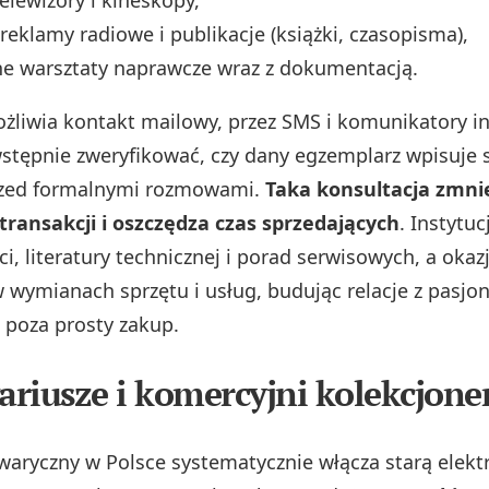
reklamy radiowe i publikacje (książki, czasopisma),
e warsztaty naprawcze wraz z dokumentacją.
iwia kontakt mailowy, przez SMS i komunikatory i
stępnie zweryfikować, czy dany egzemplarz wpisuje si
zed formalnymi rozmowami.
Taka konsultacja zmni
ransakcji i oszczędza czas sprzedających
. Instytu
i, literatury technicznej i porad serwisowych, a okaz
w wymianach sprzętu i usług, budując relacje z pasjo
 poza prosty zakup.
riusze i komercyjni kolekcjone
waryczny w Polsce systematycznie włącza starą elekt