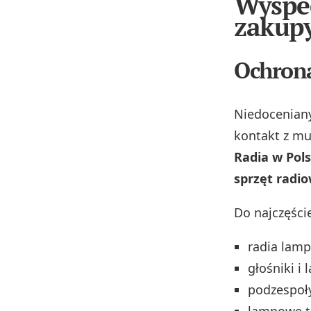
Wyspec
zakup
Ochrona
Niedoceniany
kontakt z mu
Radia w Pol
sprzęt radio
Do najczęści
radia lamp
głośniki i
podzespoły
lampowe te