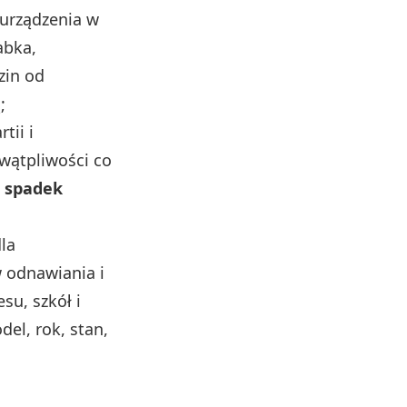
urządzenia w
abka,
zin od
;
tii i
 wątpliwości co
a spadek
dla
w odnawiania i
su, szkół i
el, rok, stan,