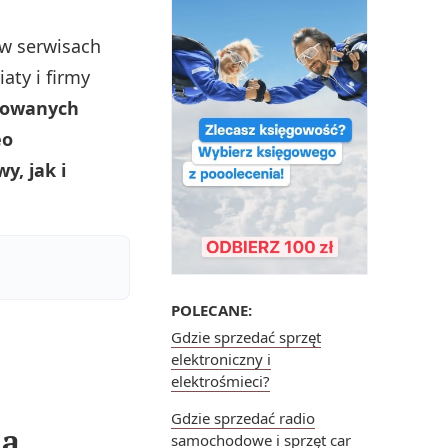
 w serwisach
ty i firmy
icowanych
eo
, jak i
POLECANE:
Gdzie sprzedać sprzęt
elektroniczny i
elektrośmieci?
Gdzie sprzedać radio
la
samochodowe i sprzęt car