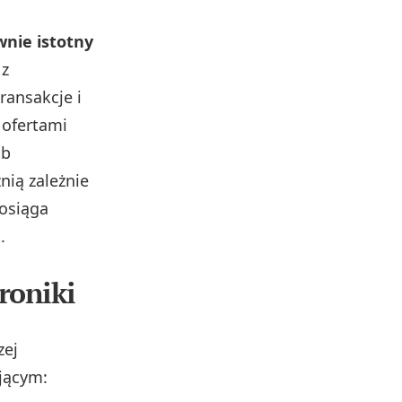
wnie istotny
 z
ransakcje i
 ofertami
ub
nią zależnie
 osiąga
.
roniki
zej
jącym: