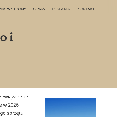
MAPA STRONY
O NAS
REKLAMA
KONTAKT
o i
e związane ze
ce w 2026
ego sprzętu