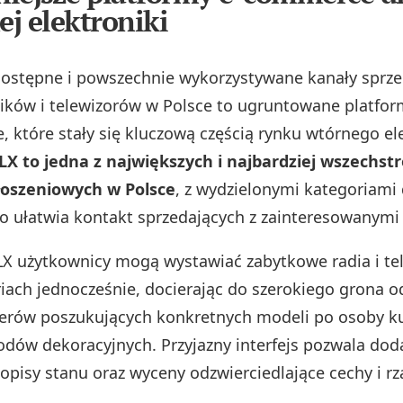
j elektroniki
dostępne i powszechnie wykorzystywane kanały sprze
ików i telewizorów w Polsce to ugruntowane platfor
, które stały się kluczową częścią rynku wtórnego el
LX to jedna z największych i najbardziej wszechst
łoszeniowych w Polsce
, z wydzielonymi kategoriami 
 co ułatwia kontakt sprzedających z zainteresowanymi
 użytkownicy mogą wystawiać zabytkowe radia i te
riach jednocześnie, docierając do szerokiego grona 
nerów poszukujących konkretnych modeli po osoby k
odów dekoracyjnych. Przyjazny interfejs pozwala dod
opisy stanu oraz wyceny odzwierciedlające cechy i r