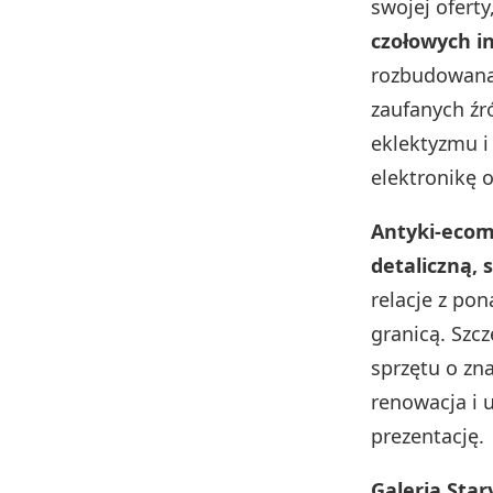
swojej ofert
czołowych i
rozbudowaną 
zaufanych źr
eklektyzmu i
elektronikę o
Antyki‑ecom 
detaliczną, 
relacje z pon
granicą. Szc
sprzętu o zn
renowacja i 
prezentację.
Galeria Star