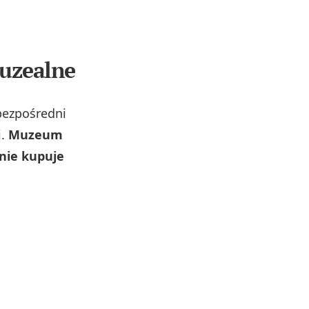
uzealne
bezpośredni
i.
Muzeum
nie kupuje