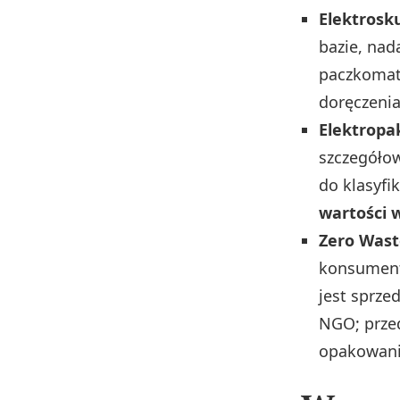
Elektrosk
bazie, nad
paczkomaty
doręczeni
Elektropa
szczegółow
do klasyfi
wartości 
Zero Waste
konsumentó
jest sprz
NGO; przed
opakowanie