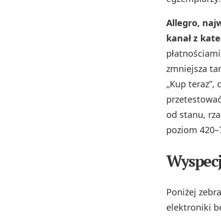
Allegro, na
kanał z kate
płatnościami
zmniejsza tar
„Kup teraz”, 
przetestować
od stanu, rz
poziom 420–7
Wyspecj
Poniżej zebr
elektroniki 