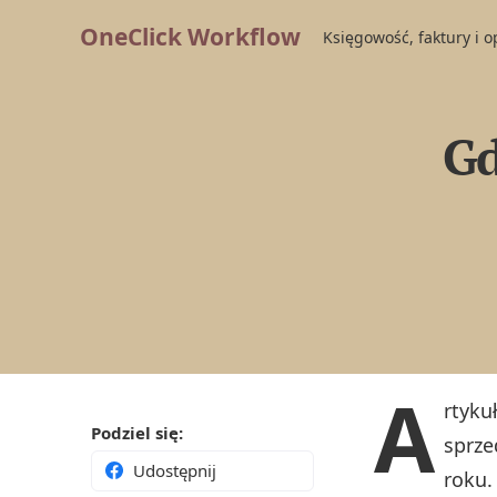
OneClick Workflow
Księgowość, faktury i 
Gd
A
rtyku
Podziel się:
sprze
Udostępnij
roku.