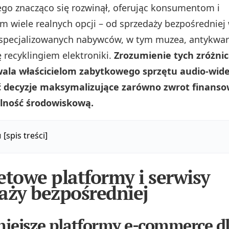
ego znacząco się rozwinął, oferując konsumentom i
m wiele realnych opcji – od sprzedaży bezpośredniej
specjalizowanych nabywców, w tym muzea, antykwaria
ę recyklingiem elektroniki.
Zrozumienie tych zróżn
wala właścicielom zabytkowego sprzętu audio‑wid
decyzje maksymalizujące zarówno zwrot finansowy
lność środowiskową.
u
[spis treści]
etowe platformy i serwisy
aży bezpośredniej
iejsze platformy e-commerce d