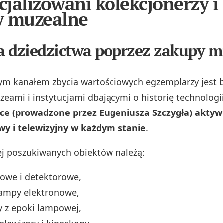
jalizowani kolekcjonerzy i
y muzealne
 dziedzictwa poprzez zakupy m
m kanałem zbycia wartościowych egzemplarzy jest 
zeami i instytucjami dbającymi o historię technologi
sce (prowadzone przez Eugeniusza Szczygła) aktyw
wy i telewizyjny w każdym stanie
.
ej poszukiwanych obiektów należą:
owe i detektorowe,
 lampy elektronowe,
 z epoki lampowej,
lewizory i kineskopy,