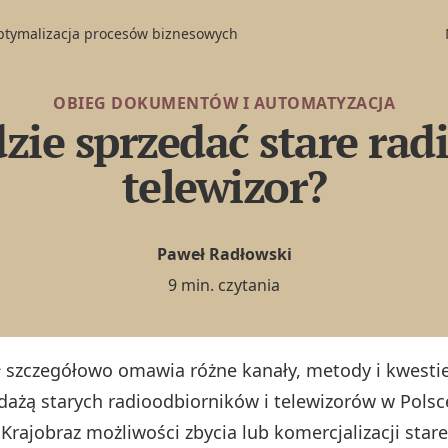
optymalizacja procesów biznesowych
OBIEG DOKUMENTÓW I AUTOMATYZACJA
zie sprzedać stare radi
telewizor?
Paweł Radłowski
9 min. czytania
ł szczegółowo omawia różne kanały, metody i kwesti
dażą starych radioodbiorników i telewizorów w Pols
 Krajobraz możliwości zbycia lub komercjalizacji star