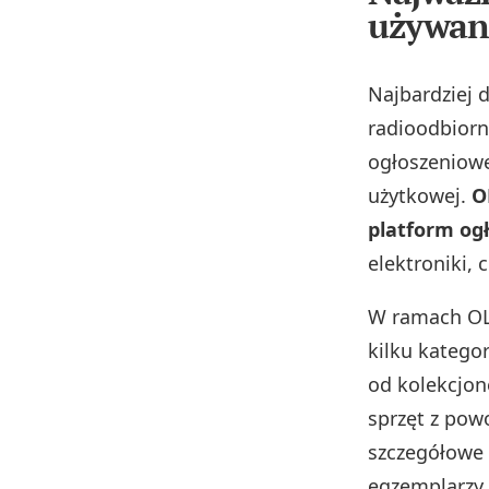
używane
Najbardziej 
radioodbiorn
ogłoszeniowe
użytkowej.
O
platform og
elektroniki,
W ramach OLX
kilku katego
od kolekcjo
sprzęt z pow
szczegółowe 
egzemplarzy.