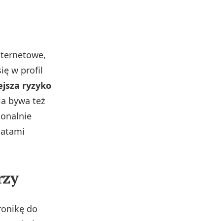
nternetowe,
ę w profil
ejsza ryzyko
cja bywa też
jonalnie
natami
rzy
ronikę do