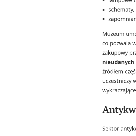
schematy, 
zapomnian
Muzeum umożl
co pozwala w
zakupowy pr
nieudanych t
źródłem częśc
uczestniczy 
wykraczające
Antykwa
Sektor antyk