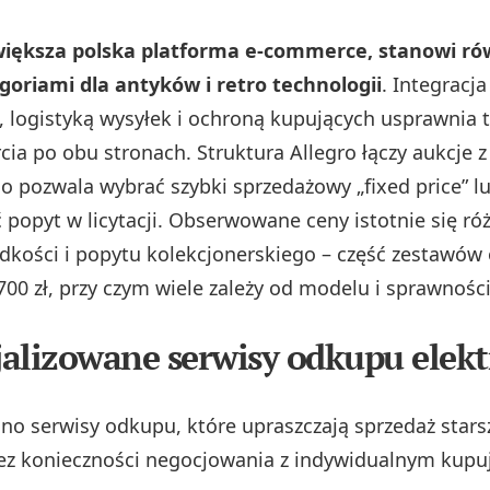
jwiększa polska platforma e‑commerce, stanowi ró
goriami dla antyków i retro technologii
. Integracja
, logistyką wysyłek i ochroną kupujących usprawnia t
cia po obu stronach. Struktura Allegro łączy aukcje z
co pozwala wybrać szybki sprzedażowy „fixed price” l
 popyt w licytacji. Obserwowane ceny istotnie się róż
adkości i popytu kolekcjonerskiego – część zestawów
00 zł, przy czym wiele zależy od modelu i sprawności
alizowane serwisy odkupu elekt
ano serwisy odkupu, które upraszczają sprzedaż stars
bez konieczności negocjowania z indywidualnym kupu