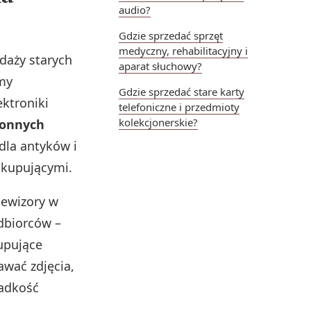
audio?
Gdzie sprzedać sprzęt
medyczny, rehabilitacyjny i
daży starych
aparat słuchowy?
my
Gdzie sprzedać stare karty
ektroniki
telefoniczne i przedmioty
kolekcjonerskie?
ronnych
dla antyków i
 kupującymi.
lewizory w
odbiorców –
upujące
awać zdjęcia,
zadkość