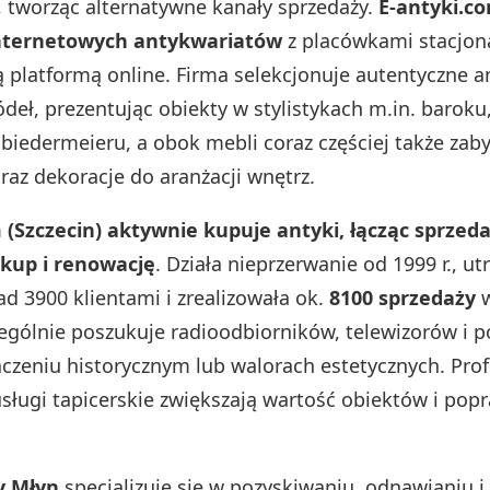
y, tworząc alternatywne kanały sprzedaży.
E‑antyki.co
nternetowych antykwariatów
z placówkami stacjon
platformą online. Firma selekcjonuje autentyczne an
ódeł, prezentując obiekty w stylistykach m.in. baroku
 biedermeieru, a obok mebli coraz częściej także za
raz dekoracje do aranżacji wnętrz.
(Szczecin) aktywnie kupuje antyki, łącząc sprzed
skup i renowację
. Działa nieprzerwanie od 1999 r., u
ad 3900 klientami i zrealizowała ok.
8100 sprzedaży
w
zególnie poszukuje radioodbiorników, telewizorów i
aczeniu historycznym lub walorach estetycznych. Pro
usługi tapicerskie zwiększają wartość obiektów i popr
y Młyn
specjalizuje się w pozyskiwaniu, odnawianiu i