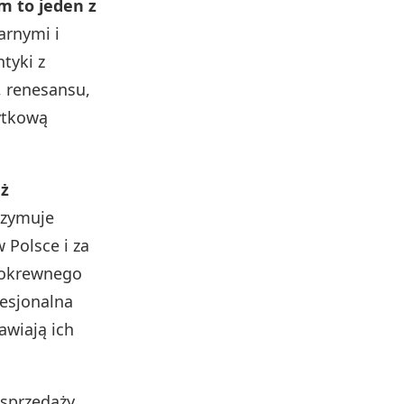
m to jeden z
arnymi i
tyki z
, renesansu,
bytkową
aż
trzymuje
 Polsce i za
 pokrewnego
fesjonalna
awiają ich
 sprzedaży