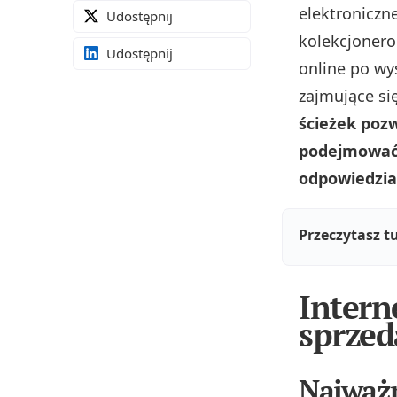
elektroniczn
Udostępnij
kolekcjonero
Udostępnij
online po wy
zajmujące si
ścieżek poz
podejmować 
odpowiedzia
Przeczytasz t
Intern
sprzed
Najważn