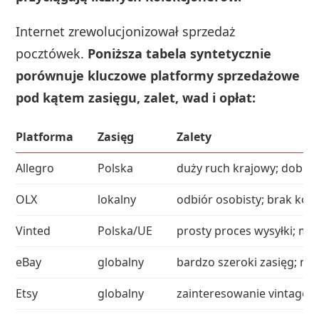
Internet zrewolucjonizował sprzedaż
pocztówek.
Poniższa tabela syntetycznie
porównuje kluczowe platformy sprzedażowe
pod kątem zasięgu, zalet, wad i opłat:
Platforma
Zasięg
Zalety
Allegro
Polska
duży ruch krajowy; dobra 
OLX
lokalny
odbiór osobisty; brak kos
Vinted
Polska/UE
prosty proces wysyłki; mł
eBay
globalny
bardzo szeroki zasięg; na
Etsy
globalny
zainteresowanie vintage; 