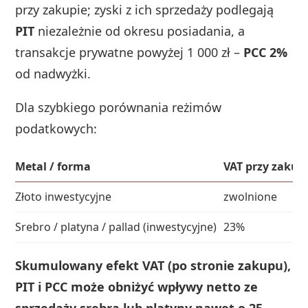
przy zakupie; zyski z ich sprzedaży podlegają
PIT
niezależnie od okresu posiadania, a
transakcje prywatne powyżej 1 000 zł –
PCC 2%
od nadwyżki.
Dla szybkiego porównania reżimów
podatkowych:
Metal / forma
VAT przy zakup
Złoto inwestycyjne
zwolnione
Srebro / platyna / pallad (inwestycyjne)
23%
Skumulowany efekt VAT (po stronie zakupu),
PIT i PCC może obniżyć wpływy netto ze
sprzedaży srebra lub platyny nawet o 25–