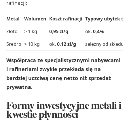
rafinacji:
Metal
Wolumen
Koszt rafinacji
Typowy ubytek tec
Złoto
> 1 kg
0,95 zł/g
ok.
0,4%
Srebro
> 10 kg
ok.
0,12 zł/g
zależny od składu i
Współpraca ze specjalistycznymi nabywcami
i rafineriami zwykle przekłada się na
bardziej uczciwą cenę netto niż sprzedaż
prywatna.
Formy inwestycyjne metali i
kwestie płynności