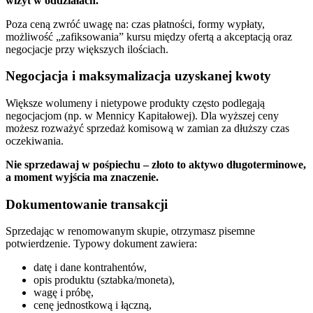
wizyt w oddziałach.
Poza ceną zwróć uwagę na: czas płatności, formy wypłaty,
możliwość „zafiksowania” kursu między ofertą a akceptacją oraz
negocjacje przy większych ilościach.
Negocjacja i maksymalizacja uzyskanej kwoty
Większe wolumeny i nietypowe produkty często podlegają
negocjacjom (np. w Mennicy Kapitałowej). Dla wyższej ceny
możesz rozważyć sprzedaż komisową w zamian za dłuższy czas
oczekiwania.
Nie sprzedawaj w pośpiechu – złoto to aktywo długoterminowe,
a moment wyjścia ma znaczenie.
Dokumentowanie transakcji
Sprzedając w renomowanym skupie, otrzymasz pisemne
potwierdzenie. Typowy dokument zawiera:
datę i dane kontrahentów,
opis produktu (sztabka/moneta),
wagę i próbę,
cenę jednostkową i łączną,