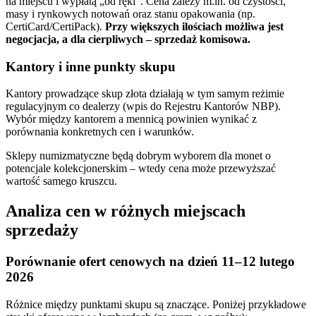
na miejscu i wypłatą „od ręki”. Cena zależy m.in. od czystości,
masy i rynkowych notowań oraz stanu opakowania (np.
CertiCard/CertiPack).
Przy większych ilościach możliwa jest
negocjacja, a dla cierpliwych – sprzedaż komisowa.
Kantory i inne punkty skupu
Kantory prowadzące skup złota działają w tym samym reżimie
regulacyjnym co dealerzy (wpis do Rejestru Kantorów NBP).
Wybór między kantorem a mennicą powinien wynikać z
porównania konkretnych cen i warunków.
Sklepy numizmatyczne będą dobrym wyborem dla monet o
potencjale kolekcjonerskim – wtedy cena może przewyższać
wartość samego kruszcu.
Analiza cen w różnych miejscach
sprzedaży
Porównanie ofert cenowych na dzień 11–12 lutego
2026
Różnice między punktami skupu są znaczące. Poniżej przykładowe