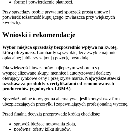
formę i potwierdzenie płatności.
Przy sprzedaży osobie prywatnej sporządź prostą umowę i
potwierdź tożsamość kupującego (zwłaszcza przy większych
kwotach).
Wnioski i rekomendacje
Wybór miejsca sprzedaży bezpośrednio wpływa na kwotę,
którą otrzymasz.
Lombardy są szybkie, lecz zwykle najmniej
opłacalne; jubilerzy zajmują pozycję pośrednią.
Dla większości inwestorów najlepszym wyborem są
wyspecjalizowane skupy, mennice i autoryzowani dealerzy
oferujący rynkowe ceny i przejrzyste marże.
Najwyższe stawki
uzyskasz za produkty z certyfikatami od renomowanych
producentów (zgodnych z LBMA).
Sprzedaż online to wygodna alternatywa, jeśli korzystasz z firm
ubezpieczających przesyłki i zapewniających profesjonalną wycenę.
Przed finalną decyzją przeprowadź krótką checklistę:
sprawdź bieżące notowania złota,
porównaj oferty kilku skupów,