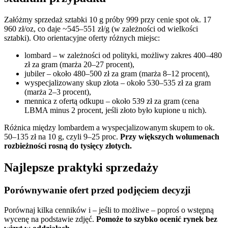
Załóżmy sprzedaż sztabki 10 g próby 999 przy cenie spot ok. 17
960 zł/oz, co daje ~545–551 zł/g (w zależności od wielkości
sztabki). Oto orientacyjne oferty różnych miejsc:
lombard – w zależności od polityki, możliwy zakres 400–480
zł za gram (marża 20–27 procent),
jubiler – około 480–500 zł za gram (marża 8–12 procent),
wyspecjalizowany skup złota – około 530–535 zł za gram
(marża 2–3 procent),
mennica z ofertą odkupu – około 539 zł za gram (cena
LBMA minus 2 procent, jeśli złoto było kupione u nich).
Różnica między lombardem a wyspecjalizowanym skupem to ok.
50–135 zł na 10 g, czyli 9–25 proc.
Przy większych wolumenach
rozbieżności rosną do tysięcy złotych.
Najlepsze praktyki sprzedaży
Porównywanie ofert przed podjęciem decyzji
Porównaj kilka cenników i – jeśli to możliwe – poproś o wstępną
wycenę na podstawie zdjęć.
Pomoże to szybko ocenić rynek bez