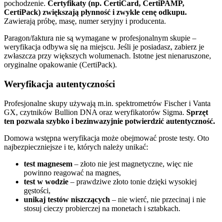
pochodzenie.
Certyfikaty (np. CertiCard, CertiPAMP,
CertiPack) zwiększają płynność i zwykle cenę odkupu.
Zawierają próbę, masę, numer seryjny i producenta.
Paragon/faktura nie są wymagane w profesjonalnym skupie –
weryfikacja odbywa się na miejscu. Jeśli je posiadasz, zabierz je
zwłaszcza przy większych wolumenach. Istotne jest nienaruszone,
oryginalne opakowanie (CertiPack).
Weryfikacja autentyczności
Profesjonalne skupy używają m.in. spektrometrów Fischer i Vanta
GX, czytników Bullion DNA oraz weryfikatorów Sigma.
Sprzęt
ten pozwala szybko i bezinwazyjnie potwierdzić autentyczność.
Domowa wstępna weryfikacja może obejmować proste testy. Oto
najbezpieczniejsze i te, których należy unikać:
test magnesem
– złoto nie jest magnetyczne, więc nie
powinno reagować na magnes,
test w wodzie
– prawdziwe złoto tonie dzięki wysokiej
gęstości,
unikaj testów niszczących
– nie wierć, nie przecinaj i nie
stosuj cieczy probierczej na monetach i sztabkach.