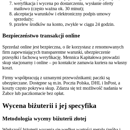
weryfikacja i wycena po dostarczeniu, wysłanie oferty
mailowo (często ważna ok. 30 minut);
akceptacja warunków i elektroniczny podpis umowy
sprzedaży;
przelew środków na konto, zwykle w ciągu 24 godzin.
Bezpieczeństwo transakcji online
Sprzedaż online jest bezpieczna, o ile korzystasz z renomowanych
firm zapewniających transparentne warunki, ubezpieczenie
przesyłki i fachową weryfikację. Mennica Kapitałowa prowadzi
skup stacjonarny i online – po kontakcie zamawia kuriera na własny
koszt.
Firmy współpracują z uznanymi przewoźnikami; paczki są
ubezpieczane. Dostępne są m.in. Poczta Polska, DHL i InPost, a
koszty często pokrywa skup. Zdarza się też możliwość nadania w
Żabce lub paczkomacie bez opłat.
Wycena biżuterii i jej specyfika
Metodologia wyceny biżuterii złotej
Większość biżuterii wycenia się według wartości metalu (próba i