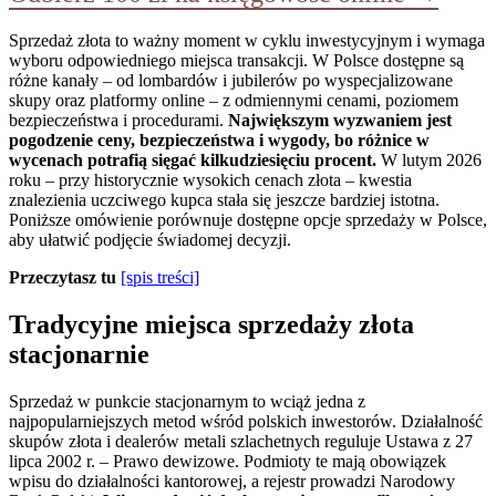
Sprzedaż złota to ważny moment w cyklu inwestycyjnym i wymaga
wyboru odpowiedniego miejsca transakcji. W Polsce dostępne są
różne kanały – od lombardów i jubilerów po wyspecjalizowane
skupy oraz platformy online – z odmiennymi cenami, poziomem
bezpieczeństwa i procedurami.
Największym wyzwaniem jest
pogodzenie ceny, bezpieczeństwa i wygody, bo różnice w
wycenach potrafią sięgać kilkudziesięciu procent.
W lutym 2026
roku – przy historycznie wysokich cenach złota – kwestia
znalezienia uczciwego kupca stała się jeszcze bardziej istotna.
Poniższe omówienie porównuje dostępne opcje sprzedaży w Polsce,
aby ułatwić podjęcie świadomej decyzji.
Przeczytasz tu
[spis treści]
Tradycyjne miejsca sprzedaży złota
stacjonarnie
Sprzedaż w punkcie stacjonarnym to wciąż jedna z
najpopularniejszych metod wśród polskich inwestorów. Działalność
skupów złota i dealerów metali szlachetnych reguluje Ustawa z 27
lipca 2002 r. – Prawo dewizowe. Podmioty te mają obowiązek
wpisu do działalności kantorowej, a rejestr prowadzi Narodowy