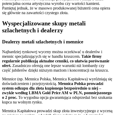
potencjalna ocena artystyczna wyrobu czy wartości kamieni.
Pamiętaj jednak, że w masowo produkowanej biżuterii cena opiera
się głównie na zawartości czystego złota.
Wyspecjalizowane skupy metali
szlachetnych i dealerzy
Dealerzy metali szlachetnych i mennice
Najbardziej rynkowej wyceny można oczekiwać u dealerów i
mennic specjalizujących się w handlu kruszcem.
Takie firmy
regularnie publikują aktualne cenniki, co ułatwia porównanie
ofert.
Zasadniczo oferują one lepsze warunki niż lombardy czy
część jubilerów dzięki niższym marżom i koncentracji na kruszcu.
Mennice (np. Mennica Polska, Mennica Kapitałowa) wyróżniają się
doświadczeniem i przejrzystością.
Mennica Polska prowadzi
system odkupu dla złota kupionego bezpośrednio u niej –
zwykle według LBMA Gold Price AM w PLN, pomniejszonego
o 2 proc.
To wygodna opcja gwarantująca odsprzedaż bez szukania
kupca na wolnym rynku.
Mennica Kapitałowa prowadzi skup złota inwestycyjnego z wyceną