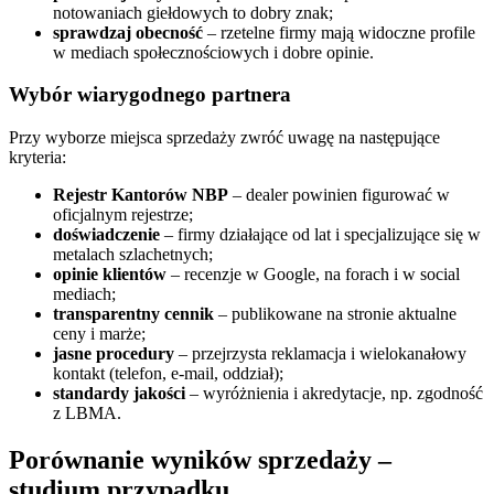
notowaniach giełdowych to dobry znak;
sprawdzaj obecność
– rzetelne firmy mają widoczne profile
w mediach społecznościowych i dobre opinie.
Wybór wiarygodnego partnera
Przy wyborze miejsca sprzedaży zwróć uwagę na następujące
kryteria:
Rejestr Kantorów NBP
– dealer powinien figurować w
oficjalnym rejestrze;
doświadczenie
– firmy działające od lat i specjalizujące się w
metalach szlachetnych;
opinie klientów
– recenzje w Google, na forach i w social
mediach;
transparentny cennik
– publikowane na stronie aktualne
ceny i marże;
jasne procedury
– przejrzysta reklamacja i wielokanałowy
kontakt (telefon, e‑mail, oddział);
standardy jakości
– wyróżnienia i akredytacje, np. zgodność
z LBMA.
Porównanie wyników sprzedaży –
studium przypadku