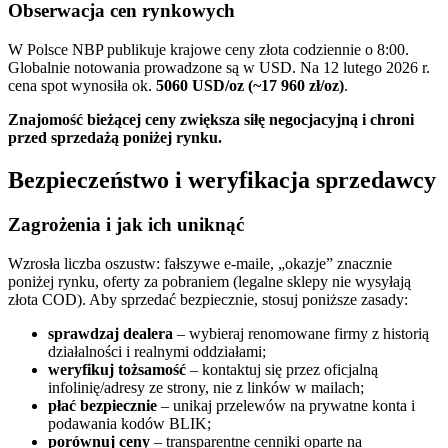
Obserwacja cen rynkowych
W Polsce NBP publikuje krajowe ceny złota codziennie o 8:00.
Globalnie notowania prowadzone są w USD. Na 12 lutego 2026 r.
cena spot wynosiła ok.
5060 USD/oz (~17 960 zł/oz)
.
Znajomość bieżącej ceny zwiększa siłę negocjacyjną i chroni
przed sprzedażą poniżej rynku.
Bezpieczeństwo i weryfikacja sprzedawcy
Zagrożenia i jak ich uniknąć
Wzrosła liczba oszustw: fałszywe e‑maile, „okazje” znacznie
poniżej rynku, oferty za pobraniem (legalne sklepy nie wysyłają
złota COD). Aby sprzedać bezpiecznie, stosuj poniższe zasady:
sprawdzaj dealera
– wybieraj renomowane firmy z historią
działalności i realnymi oddziałami;
weryfikuj tożsamość
– kontaktuj się przez oficjalną
infolinię/adresy ze strony, nie z linków w mailach;
płać bezpiecznie
– unikaj przelewów na prywatne konta i
podawania kodów BLIK;
porównuj ceny
– transparentne cenniki oparte na