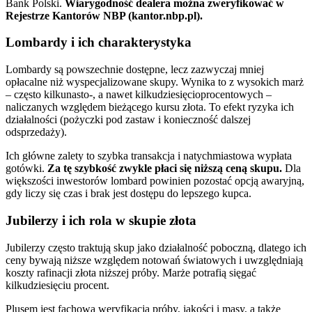
Bank Polski.
Wiarygodność dealera można zweryfikować w
Rejestrze Kantorów NBP (kantor.nbp.pl).
Lombardy i ich charakterystyka
Lombardy są powszechnie dostępne, lecz zazwyczaj mniej
opłacalne niż wyspecjalizowane skupy. Wynika to z wysokich marż
– często kilkunasto-, a nawet kilkudziesięcioprocentowych –
naliczanych względem bieżącego kursu złota. To efekt ryzyka ich
działalności (pożyczki pod zastaw i konieczność dalszej
odsprzedaży).
Ich główne zalety to szybka transakcja i natychmiastowa wypłata
gotówki.
Za tę szybkość zwykle płaci się niższą ceną skupu.
Dla
większości inwestorów lombard powinien pozostać opcją awaryjną,
gdy liczy się czas i brak jest dostępu do lepszego kupca.
Jubilerzy i ich rola w skupie złota
Jubilerzy często traktują skup jako działalność poboczną, dlatego ich
ceny bywają niższe względem notowań światowych i uwzględniają
koszty rafinacji złota niższej próby. Marże potrafią sięgać
kilkudziesięciu procent.
Plusem jest fachowa weryfikacja próby, jakości i masy, a także