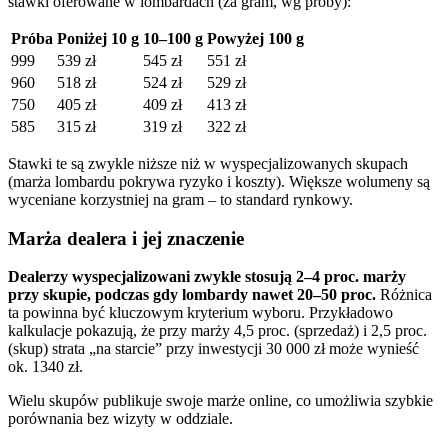
stawki oferowane w lombardach (za gram, wg próby):
Próba
Poniżej 10 g
10–100 g
Powyżej 100 g
999
539 zł
545 zł
551 zł
960
518 zł
524 zł
529 zł
750
405 zł
409 zł
413 zł
585
315 zł
319 zł
322 zł
Stawki te są zwykle niższe niż w wyspecjalizowanych skupach
(marża lombardu pokrywa ryzyko i koszty). Większe wolumeny są
wyceniane korzystniej na gram – to standard rynkowy.
Marża dealera i jej znaczenie
Dealerzy wyspecjalizowani zwykle stosują 2–4 proc. marży
przy skupie, podczas gdy lombardy nawet 20–50 proc.
Różnica
ta powinna być kluczowym kryterium wyboru. Przykładowo
kalkulacje pokazują, że przy marży 4,5 proc. (sprzedaż) i 2,5 proc.
(skup) strata „na starcie” przy inwestycji 30 000 zł może wynieść
ok. 1340 zł.
Wielu skupów publikuje swoje marże online, co umożliwia szybkie
porównania bez wizyty w oddziale.