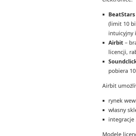
BeatStars
(limit 10 b
intuicyjny 
Airbit
– br
licencji, r
Soundclic
pobiera 10
Airbit umożl
rynek wew
własny skl
integracje
Modele licen