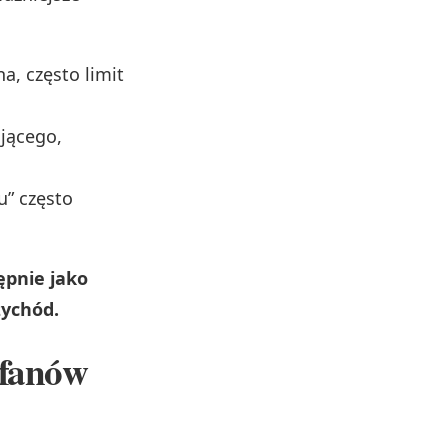
a, często limit
jącego,
u” często
ępnie jako
zychód.
 fanów