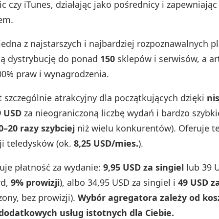
 czy iTunes, działając jako pośrednicy i zapewniając 
em.
jedna z najstarszych i najbardziej rozpoznawalnych p
ką dystrybucję do ponad
150
sklepów i serwisów, a ar
00% praw i wynagrodzenia.
t szczególnie atrakcyjny dla początkujących dzięki
ni
9 USD
za nieograniczoną liczbę wydań i bardzo szybk
0–20 razy szybciej
niż wielu konkurentów). Oferuje te
ji teledysków (ok.
8,25 USD/mies.
).
uje płatność za wydanie:
9,95 USD za singiel
lub 39 
rd,
9% prowizji
), albo 34,95 USD za singiel i
49 USD z
zony, bez prowizji).
Wybór agregatora zależy od ko
dodatkowych usług istotnych dla Ciebie.