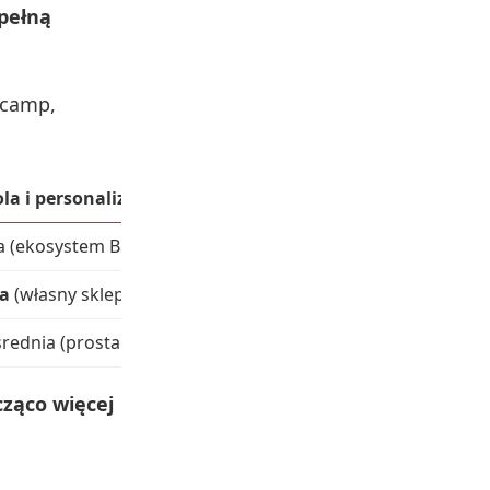
pełną
dcamp,
la i personalizacja
Produkty
a (ekosystem Bandcamp)
muzyka cyfrowa, winyle, CD,
a
(własny sklep, szablony)
cyfrowe i fizyczne
średnia (prosta konfiguracja)
cyfrowe (muzyka, e‑booki, ku
ząco więcej