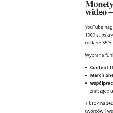
Monetyz
wideo 
YouTube nag
1000 subskr
reklam: 55% 
Wybrane funk
Content I
Merch She
współprac
znaczące 
TikTok napęd
twórców i ws