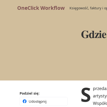
OneClick Workflow
Księgowość, faktury i 
Gdzie
S
przeda
Podziel się:
artyst
Udostępnij
Współc