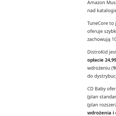
Amazon Music
nad katalogi
TuneCore to 
oferuje szyb
zachowują 1
DistroKid jes
opłacie 24,9
wdrożeniu (
1
do dystrybuc
CD Baby ofer
(plan standa
(plan rozszer
wdrożenia i 