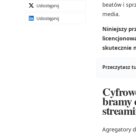
beatów i spr
Udostępnij
media.
Udostępnij
Niniejszy p
licencjonow
skutecznie
Przeczytasz t
Cyfrowe
bramy d
stream
Agregatory d