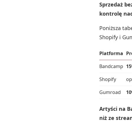
Sprzedaż be
kontrolę nad
Poniższa tab
Shopify i Gu
Platforma
Pr
Bandcamp
1
Shopify
op
Gumroad
1
Artyści na 
niż ze strea