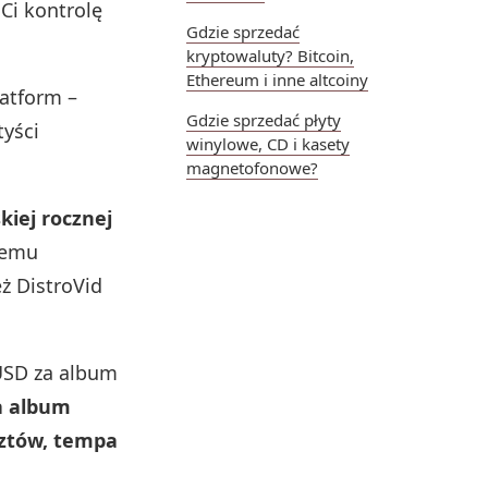
Ci kontrolę
Gdzie sprzedać
kryptowaluty? Bitcoin,
Ethereum i inne altcoiny
latform –
Gdzie sprzedać płyty
tyści
winylowe, CD i kasety
magnetofonowe?
skiej rocznej
iemu
ż DistroVid
USD za album
a album
sztów, tempa