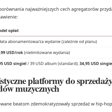
porównania najważniejszych cech agregatorów przyd
tawienie:
del opłat
łata abonamentowa/za wydanie (zależnie od planu)
,99 USD/rok
(nielimitowane wydania)
95 USD singiel
/ 39 USD album (standard);
34,95 USD singie
istyczne platformy do sprzedaży
dów muzycznych
wane beatom zdemokratyzowały sprzedaż w hip-hopie