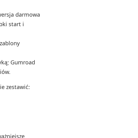
 wersja darmowa
ki start i
szablony
zyką; Gumroad
iów.
e zestawić:
ważniejsze