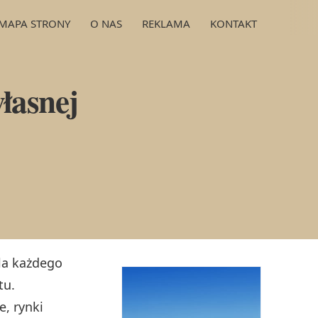
MAPA STRONY
O NAS
REKLAMA
KONTAKT
łasnej
dla każdego
tu.
, rynki