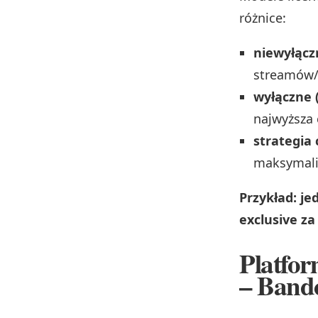
różnice:
niewyłącz
streamów/p
wyłączne (
najwyższa 
strategia
maksymaliz
Przykład: je
exclusive z
Platfor
– Band