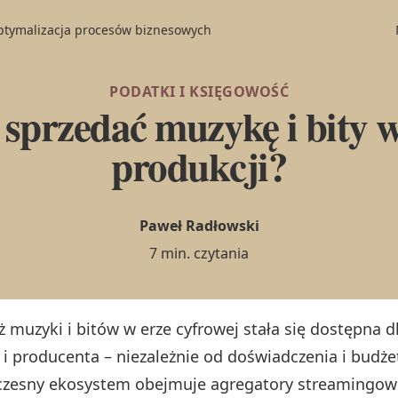
optymalizacja procesów biznesowych
PODATKI I KSIĘGOWOŚĆ
 sprzedać muzykę i bity w
produkcji?
Paweł Radłowski
7 min. czytania
ż muzyki i bitów w erze cyfrowej stała się dostępna 
y i producenta – niezależnie od doświadczenia i budże
zesny ekosystem obejmuje agregatory streamingowe