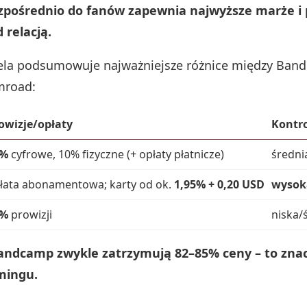
zpośrednio do fanów zapewnia najwyższe marże i 
 relacją.
ela podsumowuje najważniejsze różnice między Ban
mroad:
owizje/opłaty
Kontro
5%
cyfrowe, 10% fizyczne (+ opłaty płatnicze)
średni
łata abonamentowa; karty od ok.
1,95% + 0,20 USD
wysok
0%
prowizji
niska/
Bandcamp zwykle zatrzymują 82–85% ceny – to znac
mingu.