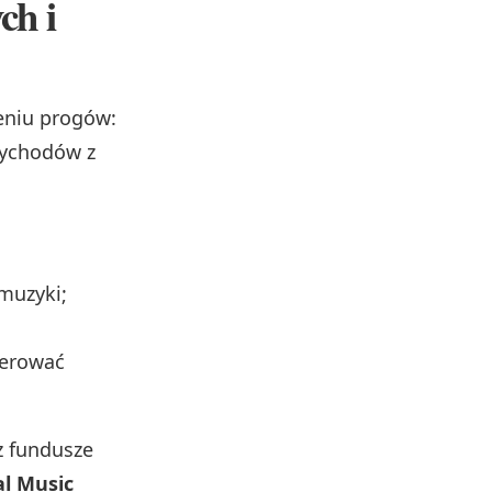
ch i
eniu progów:
zychodów z
muzyki;
nerować
z fundusze
l Music