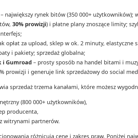
– największy rynek bitów (350 000+ użytkowników);
itów,
30% prowizji
) i płatne plany znoszące limity; szyb
interfejs;
ak opłat za upload, sklep w ok. 2 minuty, elastyczne 
abaty i pakiety; sprzedaż globalna;
k i Gumroad
– prosty sposób na handel bitami i mu
% prowizji i generuje link sprzedażowy do social med
iwia sprzedaż trzema kanałami, które możesz wygodni
nętrzny (800 000+ użytkowników),
ep producenta,
 z witrynami partnerów.
cjonowania różnicują cenę i zakres praw. Poniżej naj