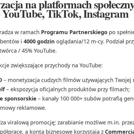
acja na platformach społeczny
– YouTube, TikTok, Instagram
radza w ramach
Programu Partnerskiego
po spełni
ybentów i
4000 godzin
oglądania/12 m-cy. Podział pr
twórca / 45% YouTube.
cje zwiększające przychody na YouTube:
D
– monetyzacja cudzych filmów używających Twojej 
lf
– ekspozycja oficjalnych produktów przy filmach;
e sponsorskie
– kanały 100 000+ subów potrafią ge
umowy reklamowe.
za viralową promocję; zarabianie możliwe m.in. prze
półprace, a konta biznesowe korzystają z
Commercia