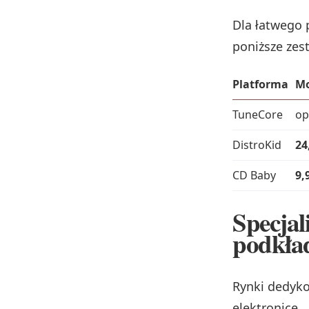
Dla łatwego 
poniższe zes
Platforma
Mo
TuneCore
op
DistroKid
24
CD Baby
9,
Specjal
podkła
Rynki dedyko
elektronice.