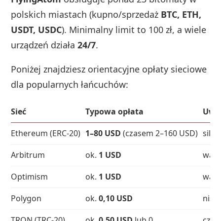
polskich miastach (kupno/sprzedaż
BTC, ETH,
USDT, USDC
). Minimalny limit to 100 zł, a wiele
urządzeń działa
24/7
.
Poniżej znajdziesz orientacyjne opłaty sieciowe
dla popularnych łańcuchów:
Sieć
Typowa opłata
Uwa
Ethereum (ERC-20)
1–80 USD
(czasem 2–160 USD)
silni
Arbitrum
ok.
1 USD
wars
Optimism
ok.
1 USD
wars
Polygon
ok.
0,10 USD
nisk
TRON (TRC-20)
ok.
0,50 USD
lub 0
częs