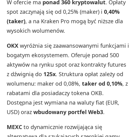
W ofercie ma
ponad 360 kryptowalut
. Opłaty
spot zaczynają się od 0,25% (maker) i
0,40%
(taker)
, a na Kraken Pro mogą być niższe dla
wysokich wolumenów.
OKX
wyróżnia się zaawansowanymi funkcjami i
bogatym ekosystemem. Oferuje ponad 500
aktywów na rynku spot oraz kontrakty futures
z dźwignią do
125x
. Struktura opłat zależy od
wolumenu: maker od 0,08%,
taker od 0,10%
, z
rabatami dla posiadaczy tokena OKB.
Dostępna jest wymiana na waluty fiat (EUR,
USD) oraz
wbudowany portfel Web3
.
MEXC
to dynamicznie rozwijająca się
alternatywa dla szukających szerokiej gamy