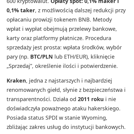
600 kryptowalut.
Opłaty spot: 0,1% maker i
0,1% taker
, z możliwością dalszej redukcji przy
opłacaniu prowizji tokenem BNB. Metody
wpłat i wypłat obejmują przelewy bankowe,
karty oraz platformy płatnicze. Procedura
sprzedaży jest prosta: wpłata środków, wybór
pary (np.
BTC/PLN
lub ETH/EUR), kliknięcie
„Sprzedaj”, określenie ilości i potwierdzenie.
Kraken
, jedna z najstarszych i najbardziej
renomowanych giełd, słynie z bezpieczeństwa i
transparentności. Działa od
2011 roku
i nie
doświadczyła poważnego ataku hakerskiego.
Posiada status SPDI w stanie Wyoming,
zbliżając zakres usług do instytucji bankowych.