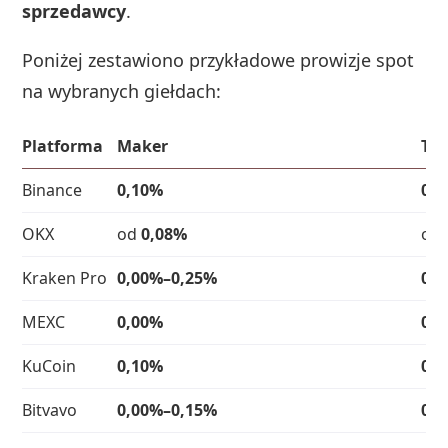
sprzedawcy
.
Poniżej zestawiono przykładowe prowizje spot
na wybranych giełdach:
Platforma
Maker
Tak
Binance
0,10%
0,
OKX
od
0,08%
od
Kraken Pro
0,00%–0,25%
0,
MEXC
0,00%
0,
KuCoin
0,10%
0,
Bitvavo
0,00%–0,15%
0,