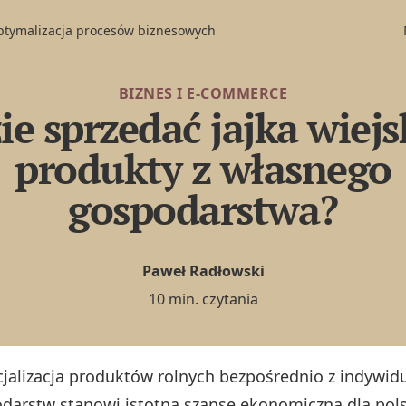
optymalizacja procesów biznesowych
BIZNES I E-COMMERCE
ie sprzedać jajka wiejsk
produkty z własnego
gospodarstwa?
Paweł Radłowski
10 min. czytania
jalizacja produktów rolnych bezpośrednio z indywid
darstw stanowi istotną szansę ekonomiczną dla pol