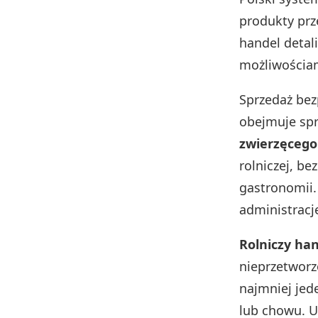
produkty prz
handel detal
możliwościa
Sprzedaż bez
obejmuje sp
zwierzęcego
rolniczej, b
gastronomii.
administracj
Rolniczy han
nieprzetworz
najmniej jed
lub chowu. U