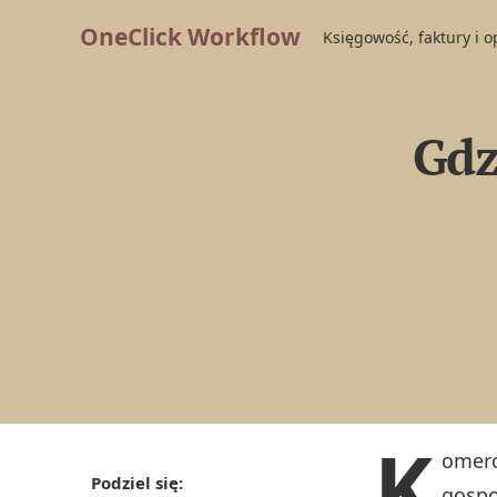
OneClick Workflow
Księgowość, faktury i 
Gdz
K
omerc
Podziel się:
gospo