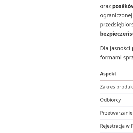
oraz
posiłkó
ograniczonej
przedsiębior
bezpieczeńs
Dla jasności
formami sprz
Aspekt
Zakres produ
Odbiorcy
Przetwarzanie
Rejestracja w