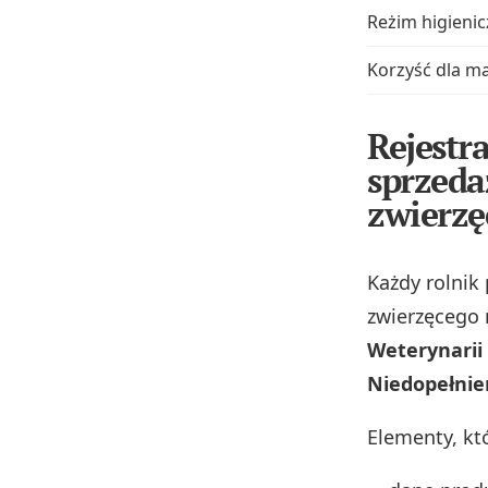
Reżim higieni
Korzyść dla m
Rejestr
sprzeda
zwierzę
Każdy rolnik
zwierzęcego
Weterynarii
Niedopełnie
Elementy, kt