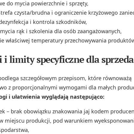
twe do mycia powierzchnie i sprzęty,
strefa czysta/brudna i ograniczenie krzyżowego zanie
dezynfekcja i kontrola szkodników,
mycia rąk i szkolenia dla osób zaangażowanych,
ie właściwej temperatury przechowywania produktów
i limity specyficzne dla sprzeda
 podlega szczegółowym przepisom, które równoważą
two z proporcjonalnymi wymogami dla małych produ
gi i ułatwienia wyglądają następująco:
ek – brak obowiązku znakowania jaj kodem producen
 w miejscu produkcji, pod warunkiem wyeksponowani
spodarstwa,