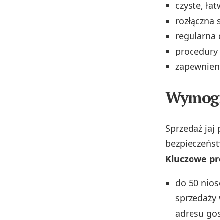
czyste, ła
rozłączna 
regularna 
procedury 
zapewnien
Wymogi 
Sprzedaż jaj
bezpieczeńs
Kluczowe pro
do 50 nios
sprzedaży
adresu go