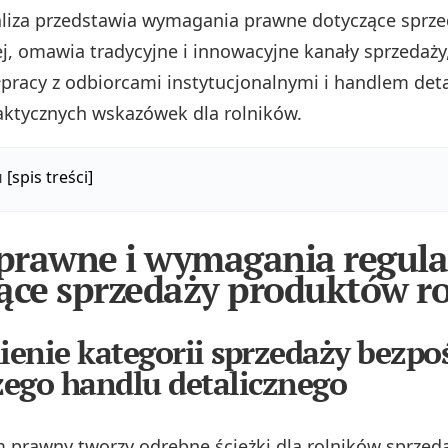
aliza przedstawia wymagania prawne dotyczące sprze
j, omawia tradycyjne i innowacyjne kanały sprzedaży
pracy z odbiorcami instytucjonalnymi i handlem det
aktycznych wskazówek dla rolników.
u
[spis treści]
rawne i wymagania regula
ące sprzedaży produktów r
enie kategorii sprzedaży bezpo
czego handlu detalicznego
m prawny tworzy odrębne ścieżki dla rolników sprzed