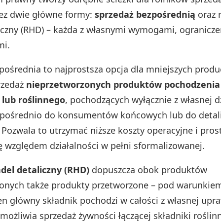
ez dwie główne formy:
sprzedaż bezpośrednią
oraz r
iczny (RHD) – każda z własnymi wymogami, ogranicze
mi.
pośrednia to najprostsza opcja dla mniejszych prod
rzedaż
nieprzetworzonych produktów pochodzenia
 lub roślinnego
, pochodzących wyłącznie z własnej d
ezpośrednio do konsumentów końcowych lub do detali
 Pozwala to utrzymać niższe koszty operacyjne i pros
ę względem działalności w pełni sformalizowanej.
del detaliczny (RHD)
dopuszcza obok produktów
onych także produkty przetworzone – pod warunkiem
en główny składnik pochodzi w całości z własnej upr
możliwia sprzedaż żywności łączącej składniki roślinn