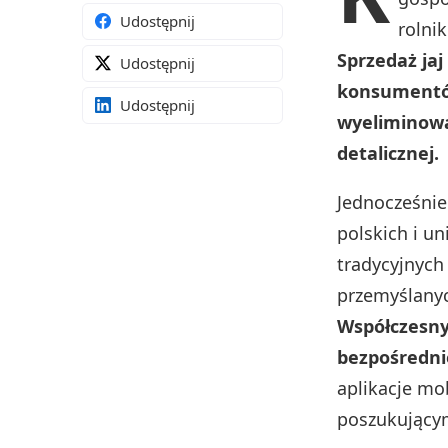
Udostępnij
rolni
Sprzedaż ja
Udostępnij
konsumentów
Udostępnij
wyeliminowa
detalicznej.
Jednocześnie
polskich i u
tradycyjnych
przemyślanych
Współczesny 
bezpośredni
aplikacje mo
poszukującym