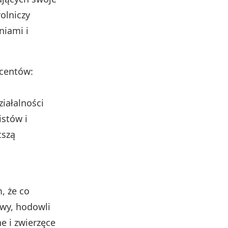
olniczy
niami i
ucentów:
ziałalności
stów i
tszą
, że co
awy, hodowli
e i zwierzęce