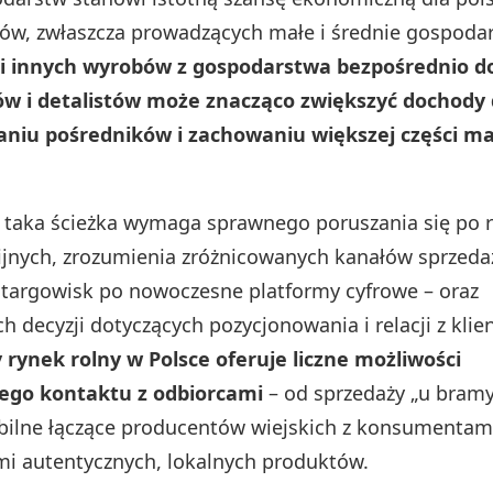
ków, zwłaszcza prowadzących małe i średnie gospoda
j i innych wyrobów z gospodarstwa bezpośrednio d
 i detalistów może znacząco zwiększyć dochody 
niu pośredników i zachowaniu większej części m
 taka ścieżka wymaga sprawnego poruszania się po 
nijnych, zrozumienia zróżnicowanych kanałów sprzeda
 targowisk po nowoczesne platformy cyfrowe – oraz
 decyzji dotyczących pozycjonowania i relacji z klie
rynek rolny w Polsce oferuje liczne możliwości
ego kontaktu z odbiorcami
– od sprzedaży „u bramy
bilne łączące producentów wiejskich z konsumentam
i autentycznych, lokalnych produktów.