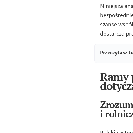
Niniejsza an
bezpośrednie
szanse współ
dostarcza pr
Przeczytasz t
Ramy p
dotycz
Zrozumi
i rolni
Polski syste