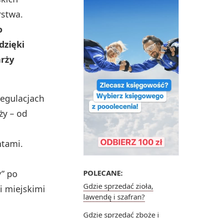
rstwa.
o
dzięki
arży
regulacjach
ży – od
ntami.
” po
POLECANE:
Gdzie sprzedać zioła,
i miejskimi
lawendę i szafran?
Gdzie sprzedać zboże i