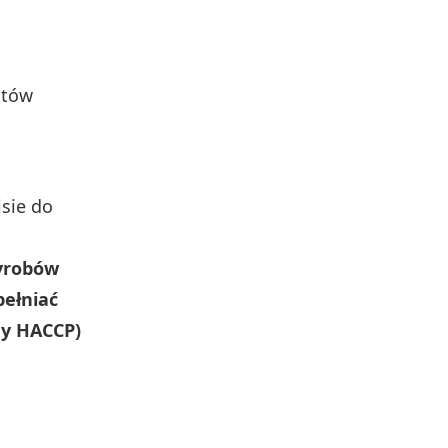
któw
sie do
yrobów
ełniać
dy HACCP)