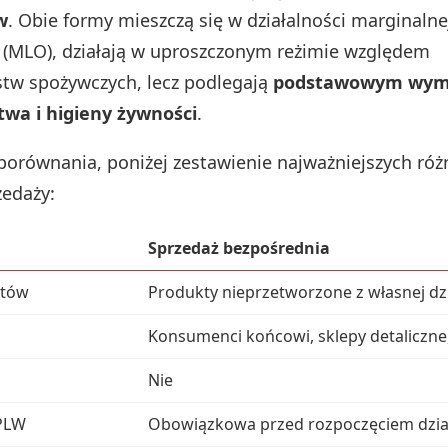
w
. Obie formy mieszczą się w działalności marginalnej
 (MLO), działają w uproszczonym reżimie względem
stw spożywczych, lecz podlegają
podstawowym wy
twa i higieny żywności
.
 porównania, poniżej zestawienie najważniejszych róż
edaży:
Sprzedaż bezpośrednia
któw
Produkty nieprzetworzone z własnej dzia
Konsumenci końcowi, sklepy detaliczne
Nie
 PLW
Obowiązkowa przed rozpoczęciem dział