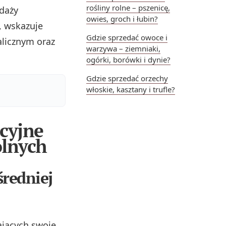
rośliny rolne – pszenicę,
daży
owies, groch i łubin?
, wskazuje
Gdzie sprzedać owoce i
alicznym oraz
warzywa – ziemniaki,
ogórki, borówki i dynie?
Gdzie sprzedać orzechy
włoskie, kasztany i trufle?
cyjne
olnych
średniej
ających swoje