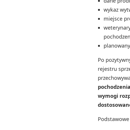
dane produ
wykaz wyt
miejsce pr
weterynary
pochodzeni
planowany 
Po pozytywny
rejestru spr
przechowywa
pochodzenia
wymogi rozp
dostosowane 
Podstawowe p