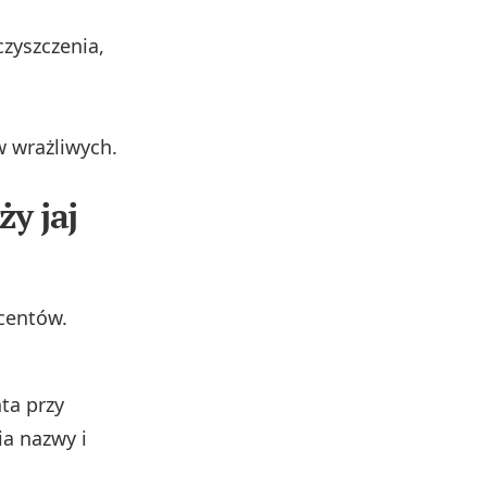
czyszczenia,
 wrażliwych.
ży jaj
centów.
ta przy
a nazwy i