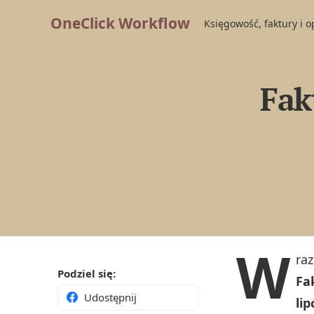
OneClick Workflow
Księgowość, faktury i 
Fak
W
ra
Podziel się:
Fa
Udostępnij
lip