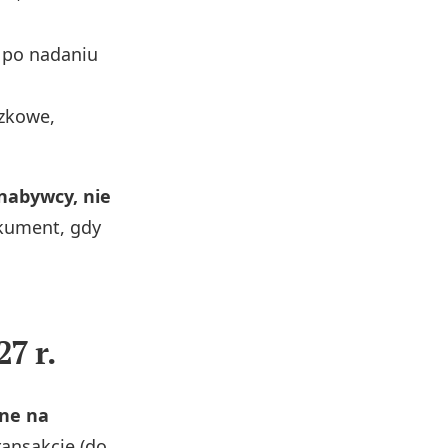
 po nadaniu
czkowe,
nabywcy, nie
kument, gdy
7 r.
ne na
ransakcje (do