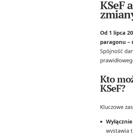
KSeF a
zmiany
Od 1 lipca 2
paragonu – 
Spójność dan
prawidłoweg
Kto moż
KSeF?
Kluczowe zas
Wyłącznie
wystawia t