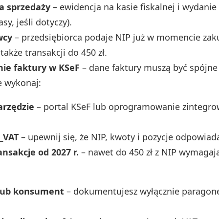
ja sprzedaży
– ewidencja na kasie fiskalnej i wydanie
asy, jeśli dotyczy).
wcy
– przedsiębiorca podaje NIP już w momencie zaku
także transakcji do 450 zł.
ie faktury w KSeF
– dane faktury muszą być spójne
e wykonaj:
arzędzie
– portal KSeF lub oprogramowanie zintegrow
A_VAT
– upewnij się, że NIP, kwoty i pozycje odpowia
nsakcje od 2027 r.
– nawet do 450 zł z NIP wymagają
lub konsument
– dokumentujesz wyłącznie paragone