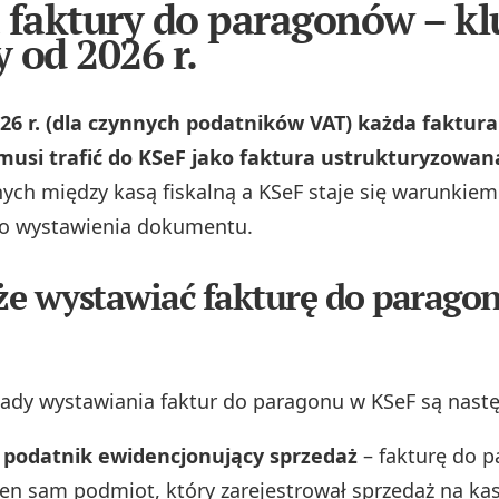
 faktury do paragonów – k
 od 2026 r.
026 r. (dla czynnych podatników VAT) każda faktura
musi trafić do KSeF jako faktura ustrukturyzowana
ych między kasą fiskalną a KSeF staje się warunkiem
o wystawienia dokumentu.
e wystawiać fakturę do parago
ady wystawiania faktur do paragonu w KSeF są nastę
 podatnik ewidencjonujący sprzedaż
– fakturę do 
en sam podmiot, który zarejestrował sprzedaż na kasi