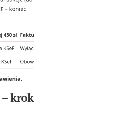
eF
– koniec
 450 zł
Faktury z kasy fiskalnej
a KSeF
Wyłączone z KSeF
 KSeF
Obowiązkowa w KSeF
awienia.
 – krok