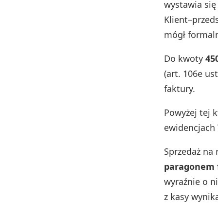
wystawia się
Klient–przed
mógł formaln
Do kwoty
450
(art. 106e u
faktury.
Powyżej tej
ewidencjach 
Sprzedaż na 
paragonem 
wyraźnie o n
z kasy wynika