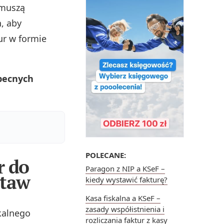
 muszą
, aby
ur w formie
becnych
POLECANE:
r do
Paragon z NIP a KSeF –
staw
kiedy wystawić fakturę?
Kasa fiskalna a KSeF –
zasady współistnienia i
skalnego
rozliczania faktur z kasy