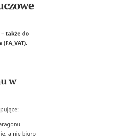
luczowe
 – także do
 (FA_VAT).
nu w
pujące:
paragonu
e, a nie biuro