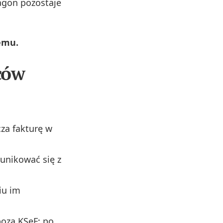
ragon pozostaje
emu.
ców
za fakturę w
nikować się z
iu im
poza KSeF; po