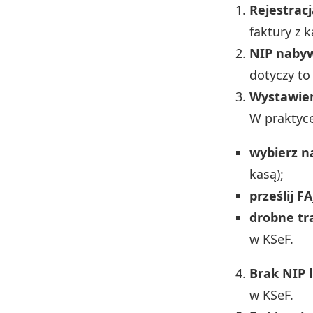
Rejestrac
faktury z k
NIP naby
dotyczy to 
Wystawien
W praktyc
wybierz n
kasą);
prześlij F
drobne tra
w KSeF.
Brak NIP 
w KSeF.