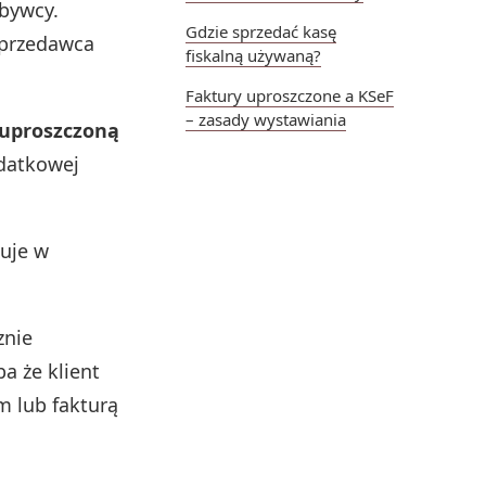
bywcy.
Gdzie sprzedać kasę
sprzedawca
fiskalną używaną?
Faktury uproszczone a KSeF
– zasady wystawiania
 uproszczoną
odatkowej
muje w
znie
a że klient
m lub fakturą