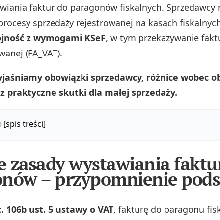
wiania faktur do paragonów fiskalnych. Sprzedawcy
rocesy sprzedaży rejestrowanej na kasach fiskalnych
ójność z wymogami KSeF
, w tym przekazywanie fakt
wanej (FA_VAT).
yjaśniamy obowiązki sprzedawcy, różnice wobec o
az praktyczne skutki dla małej sprzedaży.
u
[spis treści]
 zasady wystawiania faktu
onów – przypomnienie pod
t. 106b ust. 5 ustawy o VAT
, fakturę do paragonu fi