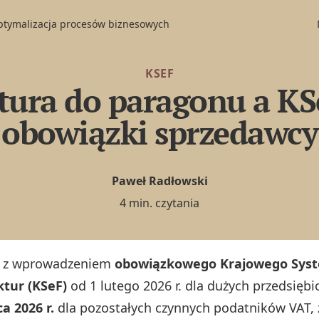
optymalizacja procesów biznesowych
KSEF
tura do paragonu a KS
obowiązki sprzedawcy
Paweł Radłowski
4 min. czytania
z z wprowadzeniem
obowiązkowego Krajowego Syst
ktur (KSeF)
od 1 lutego 2026 r. dla dużych przedsięb
ca 2026 r.
dla pozostałych czynnych podatników VAT, 