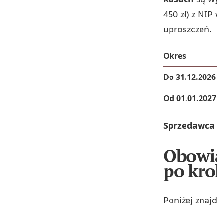
450 zł) z NI
uproszczeń.
Okres
Do 31.12.2026
Od 01.01.2027
Sprzedawca 
Obowią
po kro
Poniżej znaj