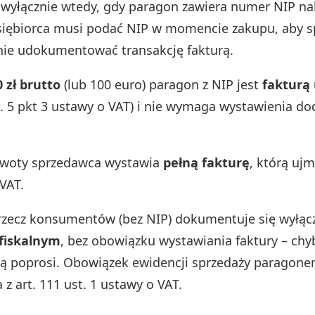
 wyłącznie wtedy, gdy paragon zawiera numer NIP na
siębiorca musi podać NIP w momencie zakupu, aby 
ie udokumentować transakcję fakturą.
 zł brutto
(lub 100 euro) paragon z NIP jest
fakturą
st. 5 pkt 3 ustawy o VAT) i nie wymaga wystawienia d
 kwoty sprzedawca wystawia
pełną fakturę
, którą uj
VAT.
rzecz konsumentów (bez NIP) dokumentuje się wyłąc
fiskalnym
, bez obowiązku wystawiania faktury – chyb
ią poprosi. Obowiązek ewidencji sprzedaży paragone
 z art. 111 ust. 1 ustawy o VAT.