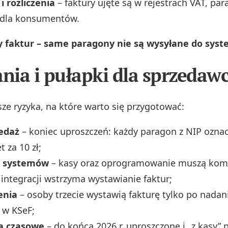
i rozliczenia
– faktury ujęte są w rejestrach VAT, pa
dla konsumentów.
y faktur – same paragony nie są wysyłane do syst
ia i pułapki dla sprzedaw
sze ryzyka, na które warto się przygotować:
edaż
– koniec uproszczeń: każdy paragon z NIP oznac
 za 10 zł;
a systemów
– kasy oraz oprogramowanie muszą komu
 integracji wstrzyma wystawianie faktur;
enia
– osoby trzecie wystawią fakturę tylko po nadan
 w KSeF;
a czasowe
– do końca 2026 r. uproszczone i „z kasy” 