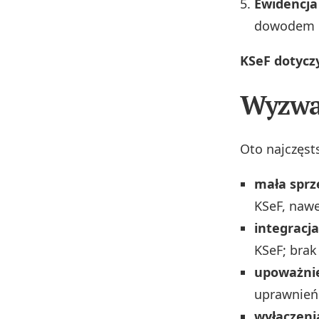
Ewidencja 
dowodem 
KSeF dotycz
Wyzwan
Oto najczęst
mała sprz
KSeF, nawet
integracj
KSeF; brak
upoważni
uprawnień
wyłączeni