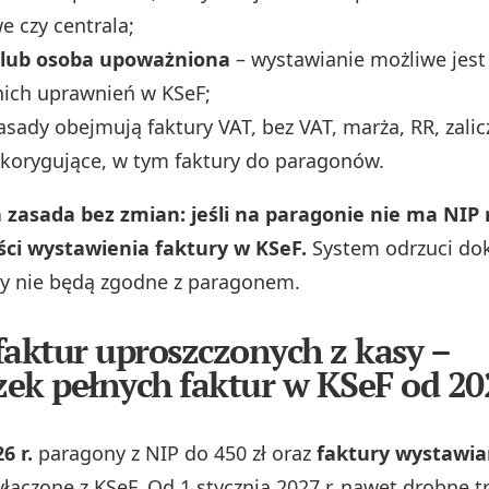
 czy centrala;
l lub osoba upoważniona
– wystawianie możliwe jest
ich uprawnień w KSeF;
asady obejmują faktury VAT, bez VAT, marża, RR, zali
korygujące, w tym faktury do paragonów.
zasada bez zmian: jeśli na paragonie nie ma NIP 
ci wystawienia faktury w KSeF.
System odrzuci do
y nie będą zgodne z paragonem.
faktur uproszczonych z kasy –
ek pełnych faktur w KSeF od 202
6 r.
paragony z NIP do 450 zł oraz
faktury wystawia
łączone z KSeF. Od 1 stycznia 2027 r. nawet drobne t