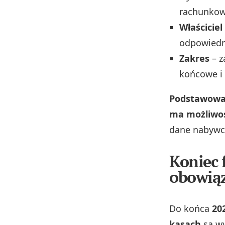
rachunkowe
Właścicie
odpowiedn
Zakres
– z
końcowe i 
Podstawowa 
ma możliwoś
dane nabywc
Koniec 
obowiąz
Do końca
202
kasach
są wy