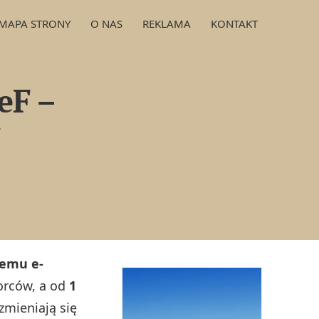
MAPA STRONY
O NAS
REKLAMA
KONTAKT
eF –
emu e-
iorców, a od
1
zmieniają się