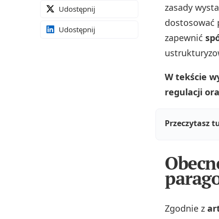
zasady wysta
Udostępnij
dostosować p
Udostępnij
zapewnić
sp
ustrukturyzo
W tekście w
regulacji or
Przeczytasz t
Obecne
parag
Zgodnie z
ar