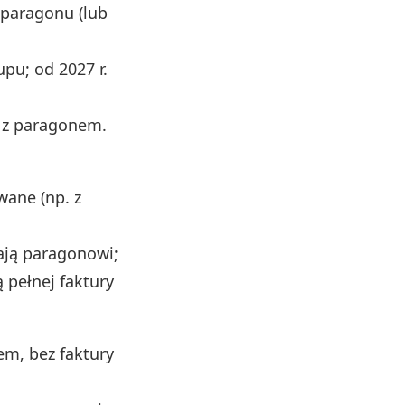
 paragonu (lub
pu; od 2027 r.
 z paragonem.
ane (np. z
dają paragonowi;
 pełnej faktury
m, bez faktury