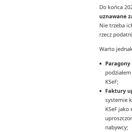
Do końca 202
uznawane za
Nie trzeba i
rzecz podatn
Warto jednak
Paragony 
podziałem 
KSeF;
Faktury u
systemie k
KSeF jako 
uproszczon
nabywcy;