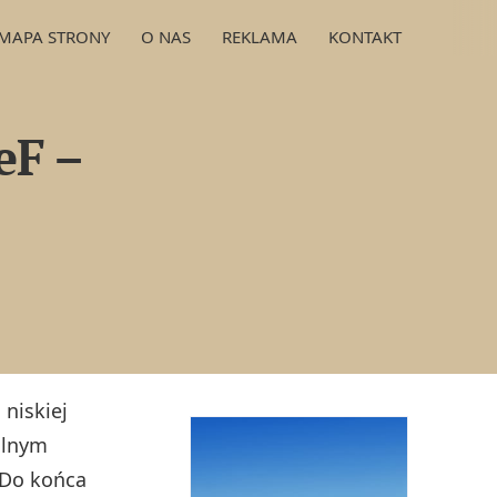
MAPA STRONY
O NAS
REKLAMA
KONTAKT
eF –
niskiej
ólnym
 Do końca