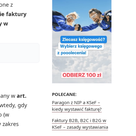
zone z
ie faktury
y w
POLECANE:
ziany w
art.
Paragon z NIP a KSeF –
 wtedy, gdy
kiedy wystawić fakturę?
o (w
Faktury B2B, B2C i B2G w
y zakres
KSeF – zasady wystawiania