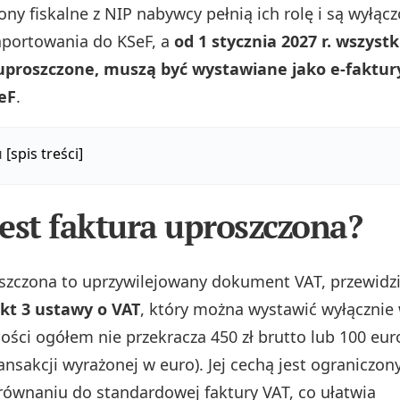
ony fiskalne z NIP nabywcy pełnią ich rolę i są wyłąc
aportowania do KSeF, a
od 1 stycznia 2027 r. wszystk
uproszczone, muszą być wystawiane jako e-faktur
eF
.
u
[spis treści]
est faktura uproszczona?
szczona to uprzywilejowany dokument VAT, przewid
pkt 3 ustawy o VAT
, który można wystawić wyłącznie
ości ogółem nie przekracza 450 zł brutto lub 100 eur
nsakcji wyrażonej w euro). Jej cechą jest ograniczon
ównaniu do standardowej faktury VAT, co ułatwia