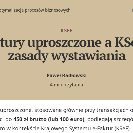
optymalizacja procesów biznesowych
KSEF
tury uproszczone a KS
zasady wystawiania
Paweł Radłowski
4 min. czytania
 uproszczone, stosowane głównie przy transakcjach o 
ci do
450 zł brutto (lub 100 euro)
, podlegają szczeg
m w kontekście Krajowego Systemu e-Faktur (KSeF).