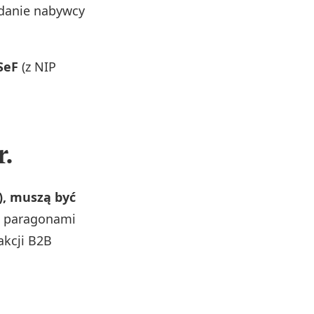
ądanie nabywcy
SeF
(z NIP
.
r.
), muszą być
 z paragonami
akcji B2B