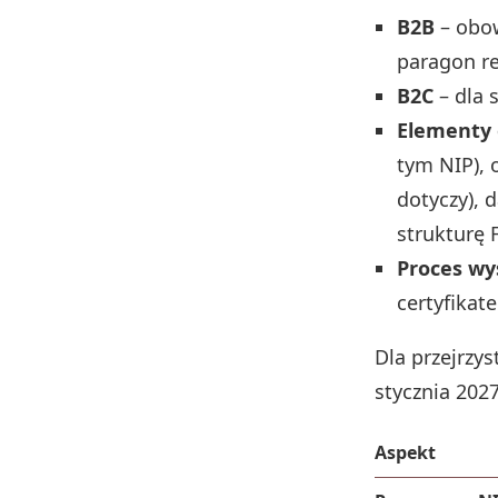
B2B
– obow
paragon re
B2C
– dla 
Elementy
tym NIP), 
dotyczy), 
strukturę
Proces wy
certyfikat
Dla przejrzy
stycznia 2027 
Aspekt