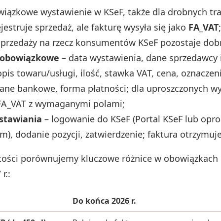
iązkowe wystawienie w KSeF, także dla drobnych tra
jestruje sprzedaż, ale fakturę wysyła się jako
FA_VAT
;
sprzedaży na rzecz konsumentów KSeF pozostaje dob
 obowiązkowe
– data wystawienia, dane sprzedawcy 
opis towaru/usługi, ilość, stawka VAT, cena, oznaczen
dane bankowe, forma płatności; dla uproszczonych wy
 FA_VAT z wymaganymi polami;
stawiania
– logowanie do KSeF (Portal KSeF lub op
em), dodanie pozycji, zatwierdzenie; faktura otrzymuje
stości porównujemy kluczowe różnice w obowiązkach 
r.:
Do końca 2026 r.