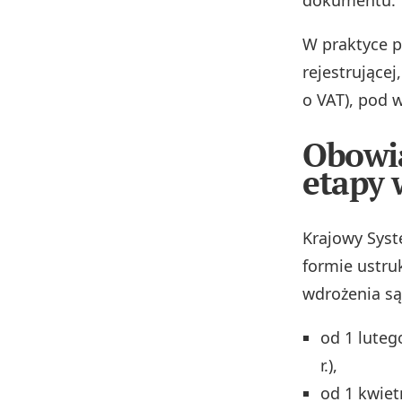
W praktyce p
rejestrującej
o VAT), pod 
Obowią
etapy 
Krajowy Syst
formie ustr
wdrożenia są
od 1 luteg
r.),
od 1 kwiet