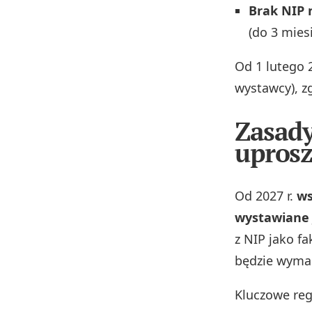
Brak NIP 
(do 3 mies
Od 1 lutego 
wystawcy), z
Zasady
uprosz
Od 2027 r.
ws
wystawiane 
z NIP jako fa
będzie wymag
Kluczowe reg