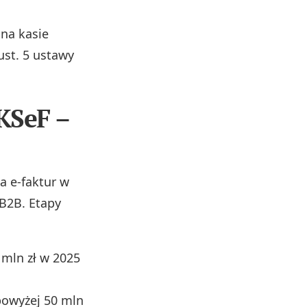
na kasie
ust. 5 ustawy
KSeF –
a e-faktur w
 B2B. Etapy
 mln zł w 2025
 powyżej 50 mln