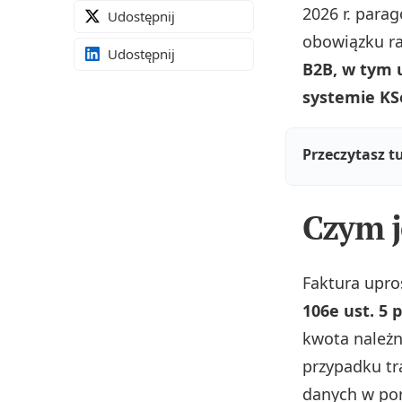
2026 r. parag
Udostępnij
obowiązku r
Udostępnij
B2B, w tym 
systemie KS
Przeczytasz t
Czym j
Faktura upro
106e ust. 5 
kwota należn
przypadku tra
danych w por