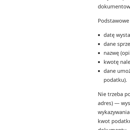
dokumentowa
Podstawowe e
datę wysta
dane sprze
nazwę (opi
kwotę nale
dane umożl
podatku).
Nie trzeba p
adres) — wy
wykazywania 
kwot podatku
dokumentu.