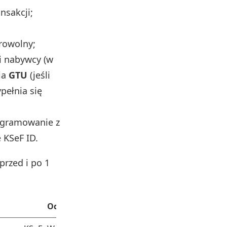
nsakcji;
rowolny;
i nabywcy (w
ia
GTU
(jeśli
pełnia się
rogramowanie z
 KSeF ID.
przed i po 1
Od 1 stycznia 2027 r.