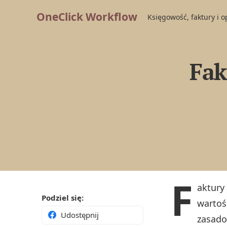
OneClick Workflow
Księgowość, faktury i 
Fak
F
aktury
Podziel się:
wartoś
Udostępnij
zasado