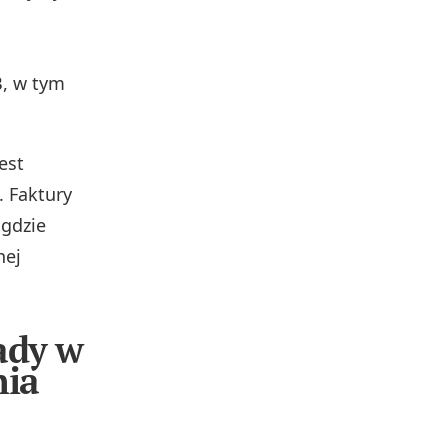
B, w tym
est
 Faktury
 gdzie
nej
ady w
nia