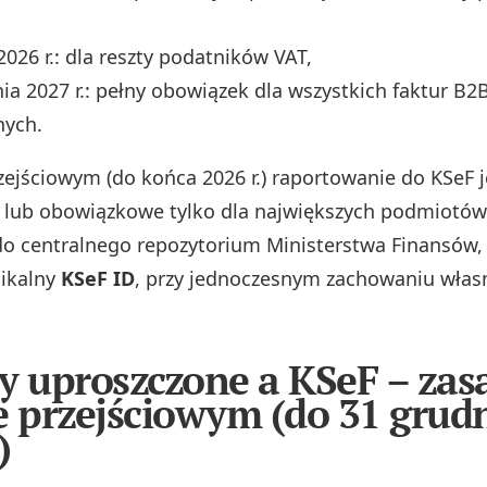
2026 r.: dla reszty podatników VAT,
nia 2027 r.: pełny obowiązek dla wszystkich faktur B2
nych.
zejściowym (do końca 2026 r.) raportowanie do KSeF j
 lub obowiązkowe tylko dla największych podmiotów.
 do centralnego repozytorium Ministerstwa Finansów,
nikalny
KSeF ID
, przy jednoczesnym zachowaniu włas
y uproszczone a KSeF – zas
e przejściowym (do 31 grud
)