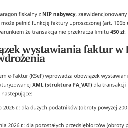
aragon fiskalny z
NIP nabywcy
, zaewidencjonowany 
, może pełnić funkcję faktury uproszczonej (art. 106b 
warunkiem że transakcja nie przekracza limitu
450 zł
.
zek wystawiania faktur w 
wdrożenia
em e-Faktur (KSeF) wprowadza obowiązek wystawiani
ukturyzowanej
XML (struktura FA_VAT)
dla transakcji
 następujące:
o 2026 r.: dla dużych podatników (obroty powyżej 200
nia 2026 r.: dla pozostałych przedsiębiorców (obroty