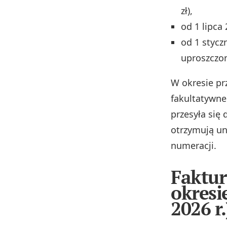
zł),
od 1 lipca 
od 1 stycz
uproszczo
W okresie pr
fakultatywne
przesyła się
otrzymują u
numeracji.
Faktur
okresi
2026 r.