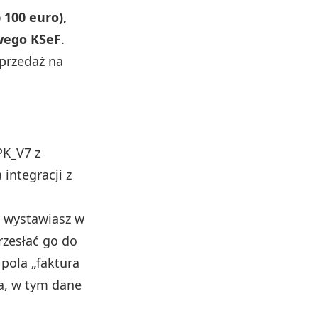
 100 euro),
wego KSeF
.
sprzedaż na
PK_V7 z
integracji z
t wystawiasz w
rzesłać go do
pola „faktura
a, w tym dane