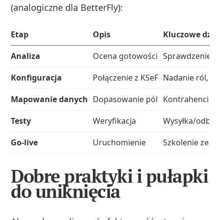
(analogiczne dla BetterFly):
Etap
Opis
Kluczowe dzia
Analiza
Ocena gotowości
Sprawdzenie wo
Konfiguracja
Połączenie z KSeF
Nadanie ról, c
Mapowanie danych
Dopasowanie pól
Kontrahenci, f
Testy
Weryfikacja
Wysyłka/odbiór
Go-live
Uruchomienie
Szkolenie zesp
Dobre praktyki i pułapki
do uniknięcia