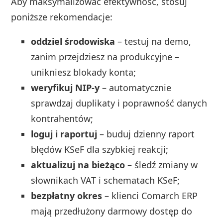
Aby maksymalizować efektywność, stosuj
poniższe rekomendacje:
oddziel środowiska
– testuj na demo,
zanim przejdziesz na produkcyjne –
unikniesz blokady konta;
weryfikuj NIP-y
– automatycznie
sprawdzaj duplikaty i poprawność danych
kontrahentów;
loguj i raportuj
– buduj dzienny raport
błędów KSeF dla szybkiej reakcji;
aktualizuj na bieżąco
– śledź zmiany w
słownikach VAT i schematach KSeF;
bezpłatny okres
– klienci Comarch ERP
mają przedłużony darmowy dostęp do