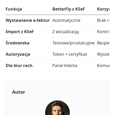
Funkcja
BetterFly z KSeF
Korzyści
Wystawianie e-faktur
Automatyczne
Brak ręc
Import z KSeF
Z wizualizacją
Kontrola
Środowiska
Testowe/produkcyjne
Bezpiecz
Autoryzacja
Token + certyfikat
Wysokie 
Dla biur rach.
Panel klienta
Komunika
Autor