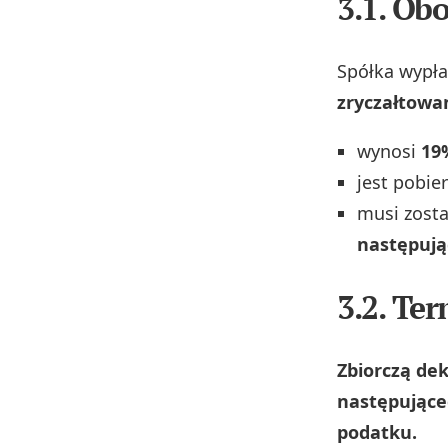
3.1. Ob
Spółka wypła
zryczałtow
wynosi
19
jest pobie
musi zost
następują
3.2. Te
Zbiorczą dek
następujące
podatku.