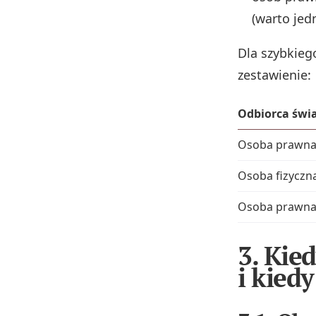
(warto jed
Dla szybkieg
zestawienie:
Odbiorca świ
Osoba prawn
Osoba fizyczn
Osoba prawn
3. Kie
i kied