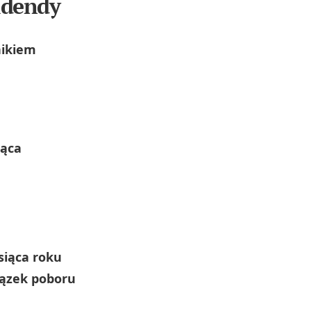
idendy
nikiem
iąca
siąca roku
ązek poboru