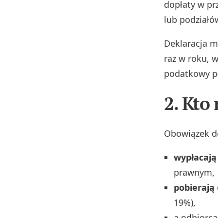
dopłaty w pr
lub podziałó
Deklaracja m
raz w roku, 
podatkowy pł
2. Kto
Obowiązek d
wypłacają
prawnym,
pobierają
19%),
a odbiorca