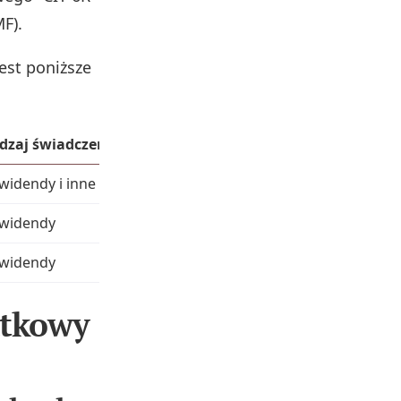
F).
est poniższe
dzaj świadczenia
Formularz p
widendy i inne przychody z udziału w zyskach
CIT-6R
widendy
PIT-8A
widendy
IFT-2 / IFT-2
atkowy