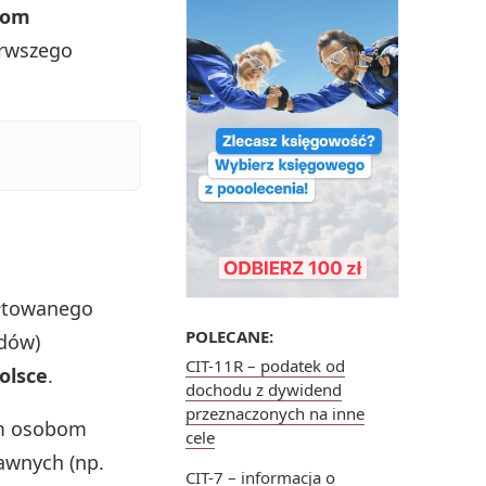
tom
erwszego
ałtowanego
POLECANE:
dów)
CIT-11R – podatek od
olsce
.
dochodu z dywidend
przeznaczonych na inne
m osobom
cele
awnych (np.
CIT-7 – informacja o