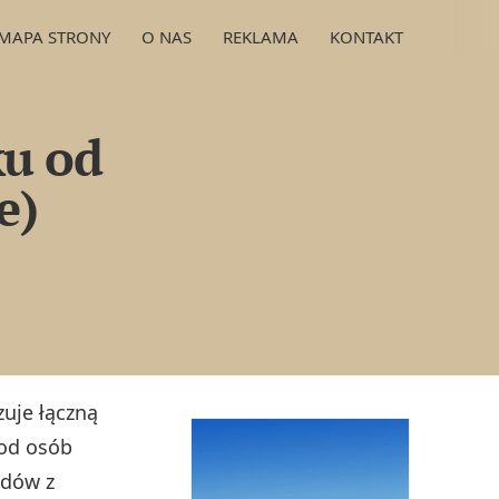
MAPA STRONY
O NAS
REKLAMA
KONTAKT
ku od
e)
zuje łączną
od osób
odów z