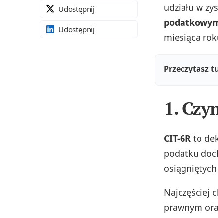
udziału w z
Udostępnij
podatkowym
Udostępnij
miesiąca rok
Przeczytasz t
1. Czy
CIT-6R
to dek
podatku doc
osiągniętyc
Najczęściej 
prawnym oraz