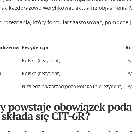
nak każdorazowo weryfikować aktualne objaśnienia M
o rozeznania, który formularz zastosować, pomocne j
adczenia
Rezydencja
Ro
a
Polska (rezydent)
Dy
a
Polska (rezydent)
Dy
a
Niżsiedziba/zarząd poza Polską (nierezydent)
Dy
dy powstaje obowiązek pod
y składa się CIT-6R?