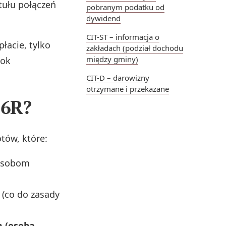
tułu połączeń
pobranym podatku od
dywidend
CIT-ST – informacja o
płacie, tylko
zakładach (podział dochodu
między gminy)
rok
CIT-D – darowizny
otrzymane i przekazane
-6R?
otów, które:
 osobom
(co do zasady
 (osoba