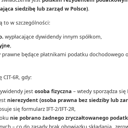
jąca siedzibę lub zarząd w Polsce)
.
ą to w szczególności:
o.
wypłacające dywidendy innym spółkom,
yjne
,
y prawne będące płatnikami podatku dochodowego 
ę CIT-6R, gdy:
dywidendy jest
osoba fizyczna
– wtedy sporządza się 
est
nierezydent (osoba prawna bez siedziby lub za
osuje się formularz IFT-2/IFT-2R,
roku
nie pobrano żadnego zryczałtowanego podat
ych – co do zasady brak obowiązku składania „zero