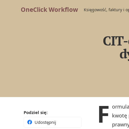
OneClick Workflow
Księgowość, faktury i 
CIT-
d
F
ormul
Podziel się:
kwotę 
Udostępnij
prawny