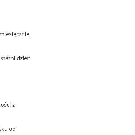
miesięcznie,
ostatni dzień
ości z
tku od