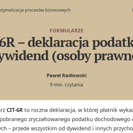
optymalizacja procesów biznesowych
FORMULARZE
6R – deklaracja podat
ywidend (osoby prawn
Paweł Radłowski
9 min. czytania
arz
CIT-6R
to roczna deklaracja, w której płatnik wyka
pobranego zryczałtowanego podatku dochodowego 
ch – przede wszystkim od dywidend i innych przych