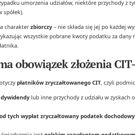
zypadku umorzenia udziałów, niektóre przychody z ty
w spółek).
a charakter
zbiorczy
– nie składa się jej po każdej wy
wykazując wszystkie pobrane kwoty podatku za dany 
atnika.
 ma obowiązek złożenia CIT
otyczy
płatników zryczałtowanego CIT
, czyli podmi
 dywidendy
lub inne przychody z udziału w zyskach
 od tych wypłat zryczałtowany podatek dochodowy
 świadczenia jest
polskim rezydentem podatkowym