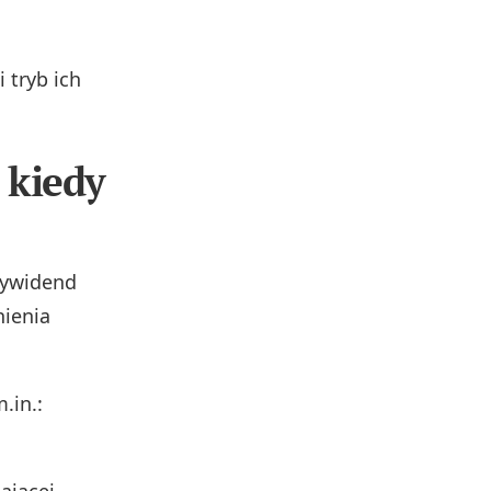
 tryb ich
 kiedy
dywidend
nienia
.in.: