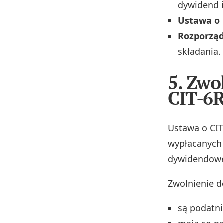
dywidend i
Ustawa o C
Rozporząd
składania.
5. Zwo
CIT-6R
Ustawa o CI
wypłacanych 
dywidendoweg
Zwolnienie d
są podatn