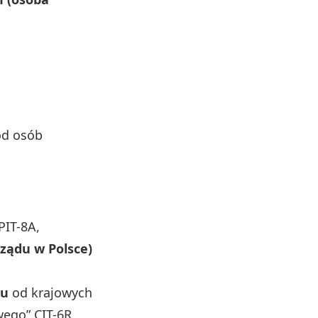
od osób
PIT-8A,
rządu w Polsce)
ku
od krajowych
wego” CIT-6R