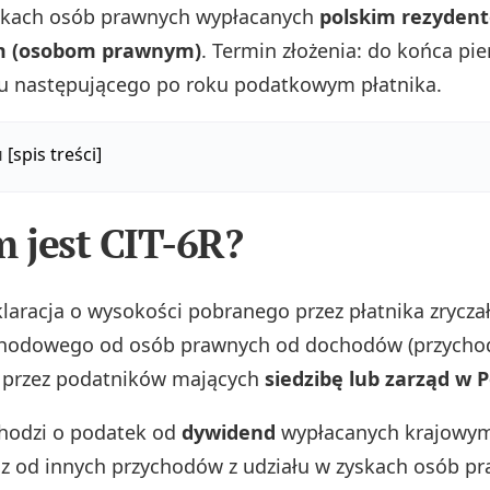
yskach osób prawnych wypłacanych
polskim rezyden
 (osobom prawnym)
. Termin złożenia: do końca pi
u następującego po roku podatkowym płatnika.
u
[spis treści]
m jest CIT-6R?
laracja o wysokości pobranego przez płatnika zrycz
hodowego od osób prawnych od dochodów (przycho
h przez podatników mających
siedzibę lub zarząd w P
chodzi o podatek od
dywidend
wypłacanych krajowy
 od innych przychodów z udziału w zyskach osób pr