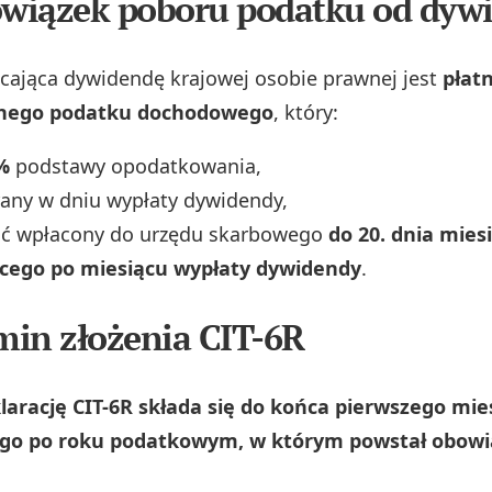
owiązek poboru podatku od dyw
cająca dywidendę krajowej osobie prawnej jest
płat
anego podatku dochodowego
, który:
%
podstawy opodatkowania,
rany w dniu wypłaty dywidendy,
ać wpłacony do urzędu skarbowego
do 20. dnia mies
cego po miesiącu wypłaty dywidendy
.
rmin złożenia CIT-6R
larację CIT-6R składa się do końca pierwszego mie
go po roku podatkowym, w którym powstał obowi