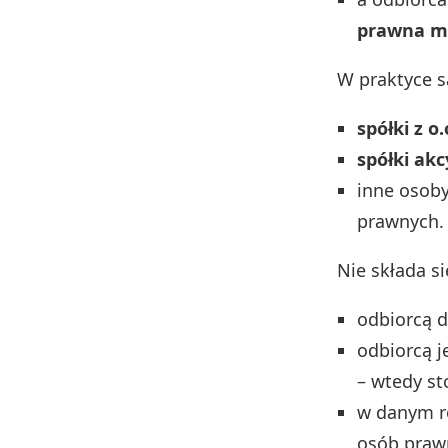
prawna ma
W praktyce s
spółki z o.
spółki akc
inne osob
prawnych.
Nie składa si
odbiorcą 
odbiorcą j
– wtedy st
w danym 
osób prawn