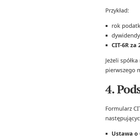
Przykład:
rok podatk
dywidendy 
CIT-6R za 
Jeżeli spółk
pierwszego m
4. Pod
Formularz CI
następującyc
Ustawa o C