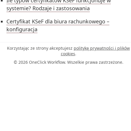
Ile typów certyfikatów KSeF funkcjonuje w
systemie? Rodzaje i zastosowania
Certyfikat KSeF dla biura rachunkowego –
konfiguracja
Korzystając ze strony akceptujesz
politykę prywatności i plików
cookies
.
© 2026 OneClick Workflow. Wszelkie prawa zastrzeżone.