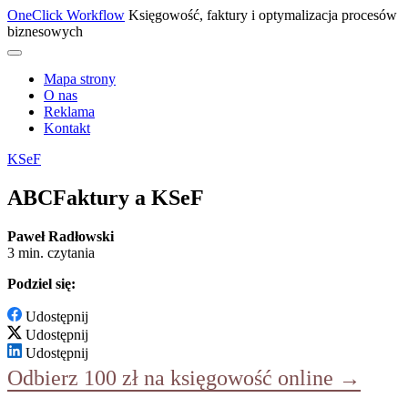
OneClick Workflow
Księgowość, faktury i optymalizacja procesów
biznesowych
Mapa strony
O nas
Reklama
Kontakt
KSeF
ABCFaktury a KSeF
Paweł Radłowski
3 min. czytania
Podziel się:
Udostępnij
Udostępnij
Udostępnij
Odbierz 100 zł na księgowość online →