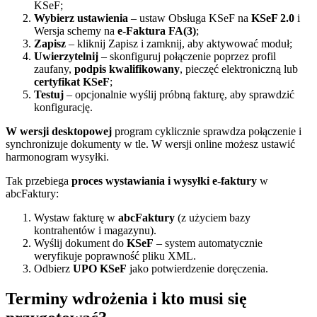
KSeF;
Wybierz ustawienia
– ustaw Obsługa KSeF na
KSeF 2.0
i
Wersja schemy na
e-Faktura FA(3)
;
Zapisz
– kliknij Zapisz i zamknij, aby aktywować moduł;
Uwierzytelnij
– skonfiguruj połączenie poprzez profil
zaufany,
podpis kwalifikowany
, pieczęć elektroniczną lub
certyfikat KSeF
;
Testuj
– opcjonalnie wyślij próbną fakturę, aby sprawdzić
konfigurację.
W wersji desktopowej
program cyklicznie sprawdza połączenie i
synchronizuje dokumenty w tle. W wersji online możesz ustawić
harmonogram wysyłki.
Tak przebiega
proces wystawiania i wysyłki e-faktury
w
abcFaktury:
Wystaw fakturę w
abcFaktury
(z użyciem bazy
kontrahentów i magazynu).
Wyślij dokument do
KSeF
– system automatycznie
weryfikuje poprawność pliku XML.
Odbierz
UPO KSeF
jako potwierdzenie doręczenia.
Terminy wdrożenia i kto musi się