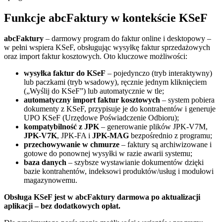
Funkcje abcFaktury w kontekście KSeF
abcFaktury
– darmowy program do faktur online i desktopowy –
w pełni wspiera KSeF, obsługując wysyłkę faktur sprzedażowych
oraz import faktur kosztowych. Oto kluczowe możliwości:
wysyłka faktur do KSeF
– pojedynczo (tryb interaktywny)
lub paczkami (tryb wsadowy), ręcznie jednym kliknięciem
(„Wyślij do KSeF”) lub automatycznie w tle;
automatyczny import faktur kosztowych
– system pobiera
dokumenty z KSeF, przypisuje je do kontrahentów i generuje
UPO KSeF (Urzędowe Poświadczenie Odbioru);
kompatybilność z JPK
– generowanie plików JPK-V7M,
JPK-V7K
, JPK-FA i
JPK-MAG
bezpośrednio z programu;
przechowywanie w chmurze
– faktury są archiwizowane i
gotowe do ponownej wysyłki w razie awarii systemu;
baza danych
– szybsze wystawianie dokumentów dzięki
bazie kontrahentów, indeksowi produktów/usług i modułowi
magazynowemu.
Obsługa KSeF jest w abcFaktury darmowa po aktualizacji
aplikacji – bez dodatkowych opłat.