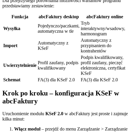
Dla przejrzystego porównania możliwości wariantów programu
przedstawiamy zestawienie:
Funkcja
abcFaktury desktop
abcFaktury online
Tryb
Pojedynczo/paczkami,
Wysyłka
interaktywny/wsadowy,
automatyczna w tle
harmonogram
Automatyczny z
Automatyczny z
Import
przypisaniem do
KSeF
kontrahentów
Podpis kwalifikowany,
Profil zaufany, podpis
profil zaufany, pieczęć
Uwierzytelnienie
kwalifikowany
elektroniczna, certyfikat
KSeF
Schemat
FA(3) dla KSeF 2.0
FA(3) dla KSeF 2.0
Krok po kroku – konfiguracja KSeF w
abcFaktury
Uruchomienie modułu
KSeF 2.0
w abcFaktury jest proste i zajmuje
kilka minut:
Włącz moduł
– przejdź do menu Zarządzanie > Zarządzanie