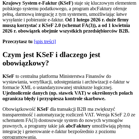
Krajowy System e-Faktur (KSeF)
staje się kluczowym elementem
polskiego systemu podatkowego, a program abcFaktury oferuje
pełną, darmową integrację z tym systemem, umożliwiając łatwe
wysyłanie i pobieranie e-faktur.
Od 1 lutego 2026 r. duże firmy
muszą korzystać z KSeF 2.0 (schemat FA(3)), a od 1 kwietnia
2026 r. obowiązek obejmie wszystkich przedsiębiorców B2B.
Przeczytasz tu
[spis treści]
Czym jest KSeF i dlaczego jest
obowiązkowy?
KSeF
to centralna platforma Ministerstwa Finansów do
wystawiania, weryfikacji, udostępniania i archiwizacji e-faktur w
formacie XML o ustandaryzowanej strukturze logicznej.
Ujednolicenie danych (np. stawek VAT) w określonych polach
ogranicza błędy i przyspiesza kontrole skarbowe.
Obowiązkowość
KSeF
dla transakcji B2B ma zwiększyć
transparentność i automatyzację rozliczeń VAT. Wersja KSeF 2.0 ze
schematem FA(3) dostosowuje system do nowych wymogów
prawnych, a programy takie jak
abcFaktury
umożliwiają płynną
integrację i generowanie e-faktur bezpośrednio z poziomu
oprogramowania.