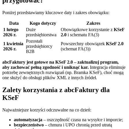
przygotować?
Poniżej przedstawiamy kluczowe daty i zakres obowiązku:
Data
Kogo dotyczy
Zakres
1 lutego
Duże
Obowiązkowe korzystanie z
KSeF
2026 r.
przedsiębiorstwa
2.0
i schematu FA(3)
Pozostali
1 kwietnia
Powszechny obowiązek
KSeF 2.0
przedsiębiorcy
2026 r.
(schemat FA(3))
B2B
abcFaktury jest gotowe na KSeF 2.0 – zaktualizuj program,
aby zachować pełną zgodność i uniknąć kar.
Integracja eliminuje
potrzebę zewnętrznych rozwiązań (np. Bramka KSeF), choć mogą
one służyć do obsługi plików XML z innych źródeł.
Zalety korzystania z abcFaktury dla
KSeF
Najważniejsze korzyści odczuwalne na co dzień:
automatyzacja
– oszczędność czasu na wysyłce i imporcie;
bezpieczeństwo
– chmura i UPO chronią przed utratą