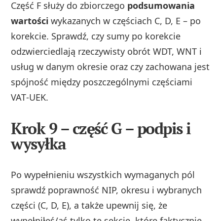
Część F służy do zbiorczego
podsumowania
wartości
wykazanych w częściach C, D, E – po
korekcie. Sprawdź, czy sumy po korekcie
odzwierciedlają rzeczywisty obrót WDT, WNT i
usług w danym okresie oraz czy zachowana jest
spójność między poszczególnymi częściami
VAT‑UEK.
Krok 9 – część G – podpis i
wysyłka
Po wypełnieniu wszystkich wymaganych pól
sprawdź poprawność NIP, okresu i wybranych
części (C, D, E), a także upewnij się, że
wypełniłeś/aś tylko te sekcje, które faktycznie