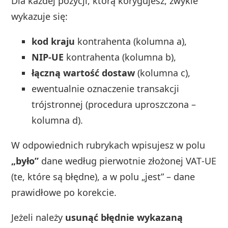
Dla każdej pozycji, którą korygujesz, zwykle
wykazuje się:
kod kraju
kontrahenta (kolumna a),
NIP‑UE
kontrahenta (kolumna b),
łączną wartość dostaw
(kolumna c),
ewentualnie oznaczenie transakcji
trójstronnej (procedura uproszczona –
kolumna d).
W odpowiednich rubrykach wpisujesz w polu
„było”
dane według pierwotnie złożonej VAT‑UE
(te, które są błędne), a w polu „jest” – dane
prawidłowe po korekcie.
Jeżeli należy
usunąć błędnie wykazaną