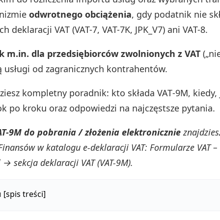
nizmie
odwrotnego obciążenia
, gdy podatnik nie sk
 deklaracji VAT (VAT-7, VAT-7K, JPK_V7) ani VAT-8.
k m.in. dla przedsiębiorców zwolnionych z VAT
(„ni
ą usługi od zagranicznych kontrahentów.
dziesz kompletny poradnik: kto składa VAT‑9M, kiedy, 
ok po kroku oraz odpowiedzi na najczęstsze pytania.
T-9M do pobrania / złożenia elektronicznie
znajdzies
Finansów w katalogu e-deklaracji VAT: Formularze VAT –
l → sekcja deklaracji VAT (VAT-9M).
u
[spis treści]