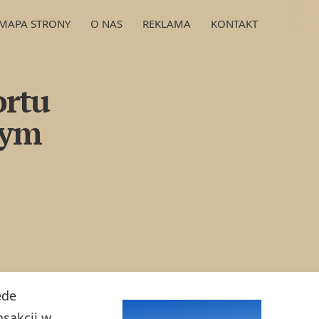
MAPA STRONY
O NAS
REKLAMA
KONTAKT
ortu
nym
ede
nsakcji w