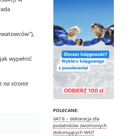
łada
ewatowców”),
jak wypełnić
z na stronie
POLECANE:
VAT-8 – deklaracja dla
podatników zwolnionych
dokonujących WNT