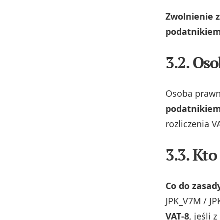
Zwolnienie z
podatnikiem
3.2. Os
Osoba prawna
podatnikiem
rozliczenia V
3.3. Kt
Co do zasad
JPK_V7M / JP
VAT‑8
, jeśli