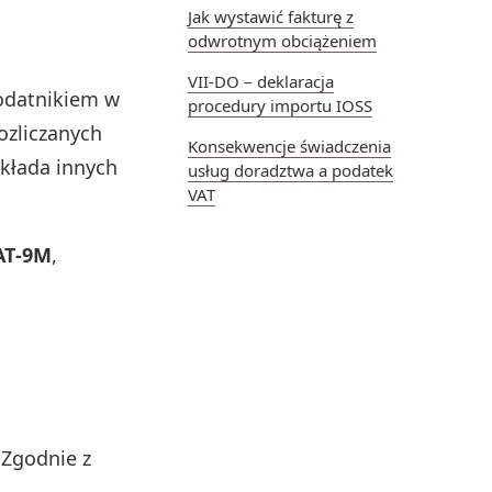
Jak wystawić fakturę z
odwrotnym obciążeniem
VII-DO – deklaracja
podatnikiem w
procedury importu IOSS
ozliczanych
Konsekwencje świadczenia
składa innych
usług doradztwa a podatek
VAT
AT‑9M
,
 Zgodnie z