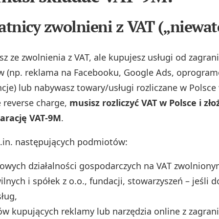
datnicy zwolnieni z VAT („niewa
asz ze zwolnienia z VAT, ale kupujesz usługi od zagran
w (np. reklama na Facebooku, Google Ads, oprogram
ncje) lub nabywasz towary/usługi rozliczane w Polsce
 reverse charge,
musisz rozliczyć VAT w Polsce i zło
larację VAT‑9M
.
.in. następujących podmiotów:
owych działalności gospodarczych na VAT zwolniony
lnych i spółek z o.o., fundacji, stowarzyszeń – jeśli 
ług,
ów kupujących reklamy lub narzędzia online z zagrani