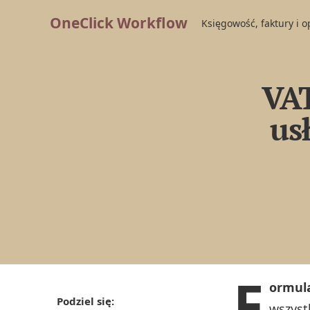
OneClick Workflow
Księgowość, faktury i 
VAT
us
F
ormul
Podziel się:
wszyst