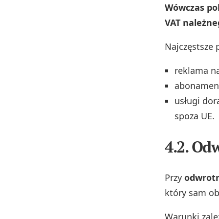
Wówczas pols
VAT należne
Najczęstsze 
reklama n
abonamenty
usługi dor
spoza UE.
4.2. Od
Przy
odwrot
który sam obl
Warunki zależ