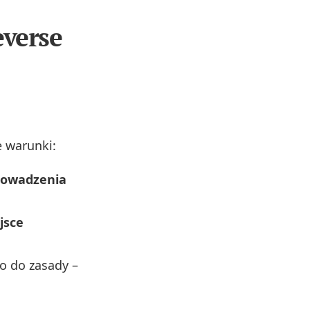
everse
e warunki:
prowadzenia
jsce
o do zasady –