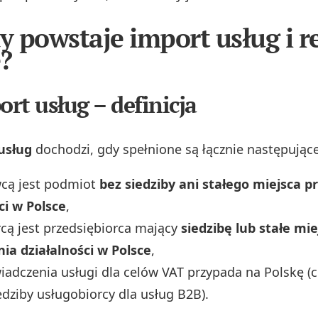
dy powstaje import usług i r
?
ort usług – definicja
usług
dochodzi, gdy spełnione są łącznie następując
cą jest podmiot
bez siedziby ani stałego miejsca 
ci w Polsce
,
cą jest przedsiębiorca mający
siedzibę lub stałe mie
ia działalności w Polsce
,
iadczenia usługi dla celów VAT przypada na Polskę (c
edziby usługobiorcy dla usług B2B).