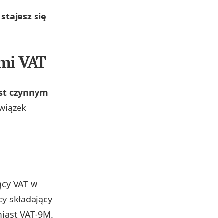
stajesz się
ami VAT
est czynnym
owiązek
ący VAT w
cy składający
amiast VAT‑9M.