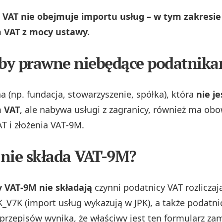
 VAT nie obejmuje importu usług – w tym zakresie 
 VAT z mocy ustawy.
oby prawne niebędące podatnik
 (np. fundacja, stowarzyszenie, spółka), która
nie j
 VAT
, ale nabywa usługi z zagranicy, również ma ob
AT i złożenia VAT‑9M.
o nie składa VAT-9M?
y VAT‑9M nie składają
czynni podatnicy VAT rozliczaj
K_V7K (import usług wykazują w JPK), a także podatni
 z przepisów wynika, że właściwy jest ten formularz z