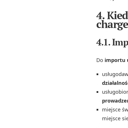
4. Kie
charge
4.1. Imp
Do
importu 
usługodaw
działalnoś
usługobior
prowadzen
miejsce św
miejsce si