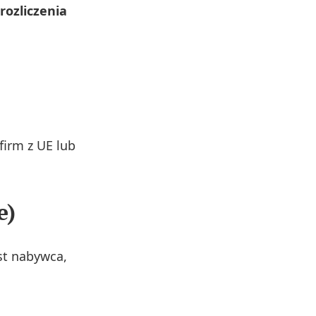
rozliczenia
firm z UE lub
e)
st nabywca,