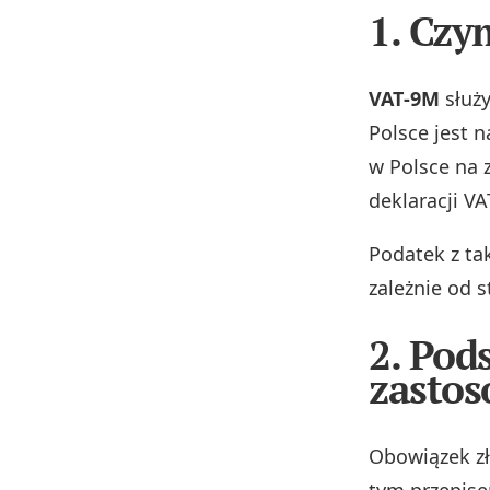
1. Czy
VAT‑9M
służy
Polsce jest 
w Polsce na 
deklaracji VA
Podatek z tak
zależnie od s
2. Pod
zastos
Obowiązek z
tym przepise