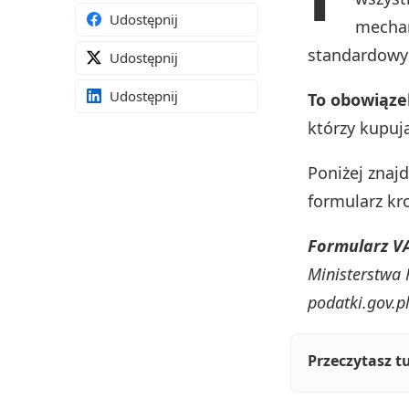
Udostępnij
mecha
standardowych
Udostępnij
Udostępnij
To obowiąze
którzy kupuj
Poniżej znaj
formularz kr
Formularz VA
Ministerstwa 
podatki.gov.p
Przeczytasz t