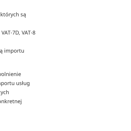
 których są
, VAT‑7D, VAT‑8
ją importu
olnienie
mportu usług
cych
onkretnej