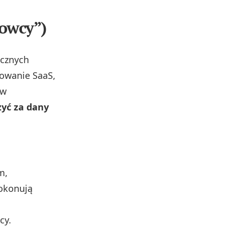
towcy”)
icznych
owanie SaaS,
 w
żyć za dany
m,
dokonują
cy.