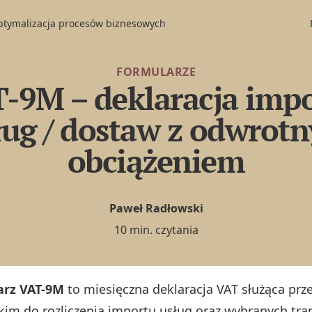
optymalizacja procesów biznesowych
FORMULARZE
-9M – deklaracja imp
ług / dostaw z odwrot
obciążeniem
Paweł Radłowski
10 min. czytania
arz VAT-9M
to miesięczna deklaracja VAT służąca prz
kim do rozliczenia importu usług oraz wybranych tra