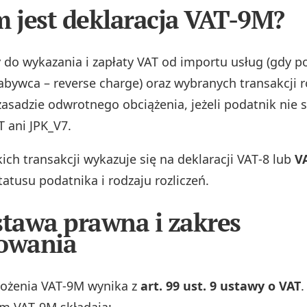
m jest deklaracja VAT-9M?
 do wykazania i zapłaty VAT od importu usług (gdy 
nabywca – reverse charge) oraz wybranych transakcji r
zasadzie odwrotnego obciążenia, jeżeli podatnik nie 
T ani JPK_V7.
ich transakcji wykazuje się na deklaracji VAT‑8 lub
V
tatusu podatnika i rodzaju rozliczeń.
stawa prawna i zakres
owania
łożenia VAT‑9M wynika z
art. 99 ust. 9 ustawy o VAT
.
m VAT‑9M składają: