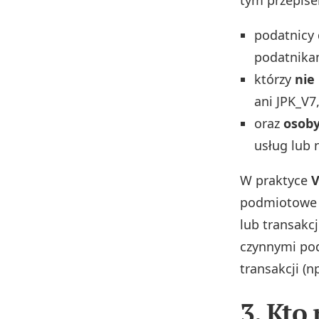
podatnicy
podatnikam
którzy
nie
ani JPK_V7
oraz
osoby
usług lub 
W praktyce
V
podmiotowe l
lub transakc
czynnymi pod
transakcji (n
3. Kto