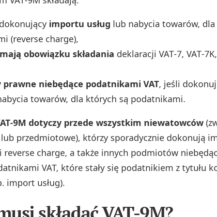
 dokonujący
importu usług
lub nabycia towarów, dla
i (reverse charge),
 mają obowiązku składania
deklaracji VAT‑7, VAT‑7K
,
 prawne niebędące podatnikami VAT
, jeśli dokonu
nabycia towarów, dla których są podatnikami.
AT‑9M dotyczy przede wszystkim niewatowców
(zw
ub przedmiotowe), którzy sporadycznie dokonują i
ji reverse charge, a także innych podmiotów niebędą
atnikami VAT, które stały się podatnikiem z tytułu k
p. import usług).
 musi składać VAT-9M?