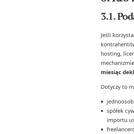
3.1. Po
Jeśli korzyst
kontrahentó
hosting, lice
mechanizmie
miesiąc dek
Dotyczy to m
jednoosob
spółek cywi
importu us
freelancer