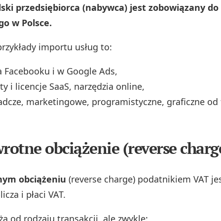
ki przedsiębiorca (nabywca) jest zobowiązany do 
go w Polsce.
przykłady importu usług to:
a Facebooku i w Google Ads,
 i licencje SaaS, narzędzia online,
adcze, marketingowe, programistyczne, graficzne od 
wrotne obciążenie (reverse charg
nym obciążeniu
(reverse charge) podatnikiem VAT je
icza i płaci VAT.
ą od rodzaju transakcji, ale zwykle: